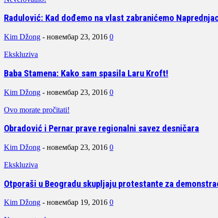
Radulović: Kad dođemo na vlast zabranićemo Naprednjac
Kim Džong
-
новембар 23, 2016
0
Ekskluziva
Baba Stamena: Kako sam spasila Laru Kroft!
Kim Džong
-
новембар 23, 2016
0
Ovo morate pročitati!
Obradović i Pernar prave regionalni savez desničara
Kim Džong
-
новембар 23, 2016
0
Ekskluziva
Otporaši u Beogradu skupljaju protestante za demonstra
Kim Džong
-
новембар 19, 2016
0