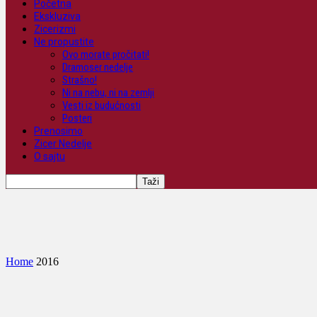
Početna
Ekskluziva
Zicerizmi
Ne propustite
Ovo morate pročitati!
Dramoser nedelje
Strašno!
Ni na nebu, ni na zemlji
Vesti iz budućnosti
Posteri
Prenosimo
Zicer Nedelje
O sajtu
Home
2016