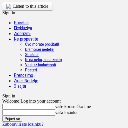
Listen to this article
Sign in
Početna
Ekskluziva
Zicerizmi
Ne propustite
Ovo morate pročitati!
Dramoser nedelje
Strašno!
Ni na nebu, ni na zemlji
Vesti iz budućnosti
Posteri
Prenosimo
Zicer Nedelje
O sajtu
Sign in
Welcome!
Log into your account
vaše korisničko ime
vaša lozinka
Zaboravili ste lozinku?