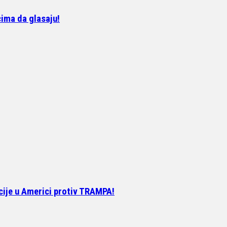
ima da glasaju!
cije u Americi protiv TRAMPA!