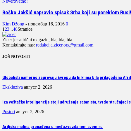
Neverovatno!
Boško Jakšić napravio spisak Srba koji su poreklom Rusi
Kim Džong
-
новембар 16, 2016
0
1
2
3
...
48
Stranice
Zicer je satirični magazin, bla, bla, bla
Kontaktirajte nas:
redakcija.zicer.org@gmail.com
JOŠ NOVOSTI
Globalisti namerno zagrevaju Evropu da bi klima bila prilagođena Afrik
Ekskluziva
август 2, 2026
Iza veštačke inteligencije stoji udruženje satanista, tvrde stručnjaci 
Posteri
август 2, 2026
Ariljska malina pronađena u međuzvezdanom svemiru