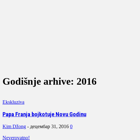
Godišnje arhive: 2016
Ekskluziva
Papa Franja bojkotuje Novu Godinu
Kim Džong
-
децембар 31, 2016
0
Neverovatno!