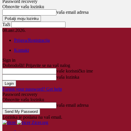
Password recovery
Obnovite vašu lozinku
vaša email adresa
Taži
08.авг.2026.
Prijava/Registracija
Kontakt
Sign in
Dobrodošli! Prijavite se na vaš nalog
vaše korisničko ime
vaša lozinka
Forgot your password? Get help
Password recovery
Obnovite vašu lozinku
vaša email adresa
Lozinka je poslana na vaš email.
Zicer.org