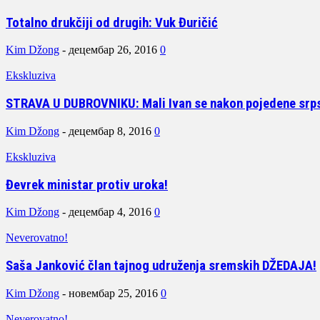
Totalno drukčiji od drugih: Vuk Đuričić
Kim Džong
-
децембар 26, 2016
0
Ekskluziva
STRAVA U DUBROVNIKU: Mali Ivan se nakon pojedene srps
Kim Džong
-
децембар 8, 2016
0
Ekskluziva
Đevrek ministar protiv uroka!
Kim Džong
-
децембар 4, 2016
0
Neverovatno!
Saša Janković član tajnog udruženja sremskih DŽEDAJA!
Kim Džong
-
новембар 25, 2016
0
Neverovatno!