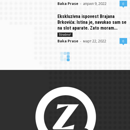
Baka Prase
-
април 9, 2022
0
Ekskluzivna ispovest Brajana
Brkovića: Istina je, navukao sam se
na slot aparate. Zato moram...
Strašno!
Baka Prase
-
март 22, 2022
0