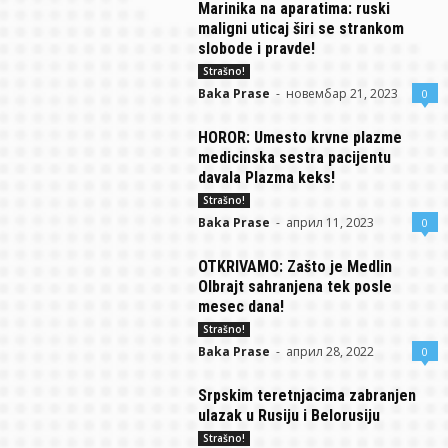
Marinika na aparatima: ruski
maligni uticaj širi se strankom
slobode i pravde!
Strašno!
Baka Prase
-
новембар 21, 2023
0
HOROR: Umesto krvne plazme
medicinska sestra pacijentu
davala Plazma keks!
Strašno!
Baka Prase
-
април 11, 2023
0
OTKRIVAMO: Zašto je Medlin
Olbrajt sahranjena tek posle
mesec dana!
Strašno!
Baka Prase
-
април 28, 2022
0
Srpskim teretnjacima zabranjen
ulazak u Rusiju i Belorusiju
Strašno!