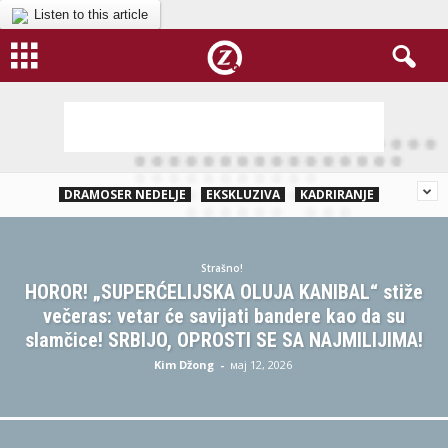
Listen to this article
DRAMOSER NEDELJE
EKSKLUZIVA
KADRIRANJE
Strašno!
HOROR! „SUPERĆELIJSKA OLUJA KANIBAL“ stiže
večeras: vetar će savijati bandere kao da su
slamčice! SRBIJO, OPROSTI SE SA NAJMILIJIMA!
Kim Džong
-
мај 12, 2026