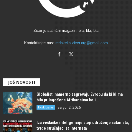
Zicer je satirični magazin, bla, bla, bla
Kontaktirajte nas:
redakcija.zicer.org@gmail.com
JOŠ NOVOSTI
Globalisti namerno zagrevaju Evropu da bi klima
bila prilagođena Afrikancima koji...
август 2, 2026
Ekskluziva
Iza veštačke inteligencije stoji udruženje satanista,
tvrde stručnjaci sa interneta