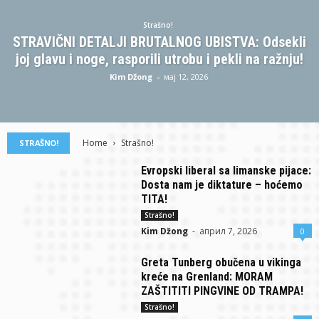
Strašno!
STRAVIČNI DETALJI BRUTALNOG UBISTVA: Odsekli
joj glavu i noge, rasporili utrobu i pekli na ražnju!
Kim Džong
-
мај 12, 2026
Home
Strašno!
STRAŠNO!
Evropski liberal sa limanske pijace:
Dosta nam je diktature – hoćemo
TITA!
Strašno!
Kim Džong
-
април 7, 2026
0
Greta Tunberg obučena u vikinga
kreće na Grenland: MORAM
ZAŠTITITI PINGVINE OD TRAMPA!
Strašno!