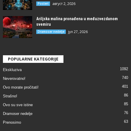
август 2, 2026
Posteri
Ariljska malina pronađena u međuzvezdanom
svemiru
јул 27, 2026
Dramoser nedelje
POPULARNE KATEGORIJE
1092
Ekskluziva
740
Neverovatno!
401
Ovo morate pročitati!
86
Strašno!
85
Ovo su sve istine
76
Dramoser nedelje
63
Prenosimo