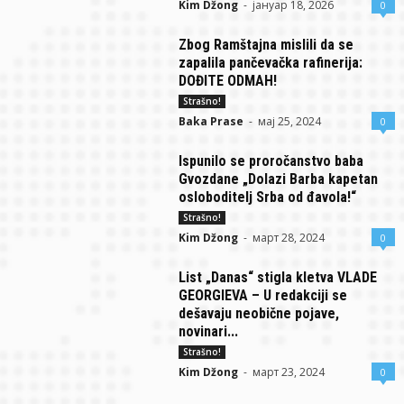
Kim Džong
-
јануар 18, 2026
0
Zbog Ramštajna mislili da se
zapalila pančevačka rafinerija:
DOĐITE ODMAH!
Strašno!
Baka Prase
-
мај 25, 2024
0
Ispunilo se proročanstvo baba
Gvozdane „Dolazi Barba kapetan
osloboditelj Srba od đavola!“
Strašno!
Kim Džong
-
март 28, 2024
0
List „Danas“ stigla kletva VLADE
GEORGIEVA – U redakciji se
dešavaju neobične pojave,
novinari...
Strašno!
Kim Džong
-
март 23, 2024
0