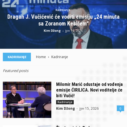
Kadriranje
Dragan J. Vučićević će voditi emisiju „24 minuta
sa Zoranom Kesićem“
Kim Džong
-
јун 16, 2026
Home
Kadriranje
KADRIRANJE
Featured posts
Milomir Marić odustaje od vođenja
emisije ĆIRILICA. Novi voditelje će
biti Vučić!
Kadriranje
Kim Džong
-
јун 15, 2026
0