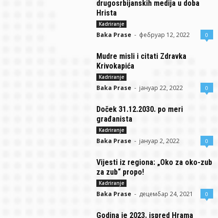
drugosrbijanskih medija u doba
Hrista
Kadriranje
Baka Prase
-
фебруар 12, 2022
0
Mudre misli i citati Zdravka
Krivokapića
Kadriranje
Baka Prase
-
јануар 22, 2022
0
Doček 31.12.2030. po meri
građanista
Kadriranje
Baka Prase
-
јануар 2, 2022
0
Vijesti iz regiona: „Oko za oko-zub
za zub“ propo!
Kadriranje
Baka Prase
-
децембар 24, 2021
0
Godina je 2023. ispred Hrama