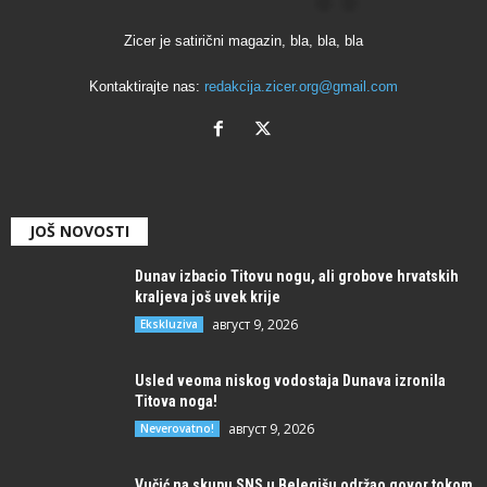
Zicer je satirični magazin, bla, bla, bla
Kontaktirajte nas:
redakcija.zicer.org@gmail.com
JOŠ NOVOSTI
Dunav izbacio Titovu nogu, ali grobove hrvatskih
kraljeva još uvek krije
август 9, 2026
Ekskluziva
Usled veoma niskog vodostaja Dunava izronila
Titova noga!
август 9, 2026
Neverovatno!
Vučić na skupu SNS u Belegišu održao govor tokom