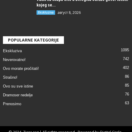
kojeg se...
август 8, 2026
Ekskluziva
POPULARNE KATEGORIJE
1095
Ekskluziva
742
Neverovatno!
402
Ovo morate pročitati!
86
Strašno!
85
Ovo su sve istine
76
Dramoser nedelje
63
Prenosimo
© 2024. Zicer.org | All rights reserved - Powered by Digital Circle -