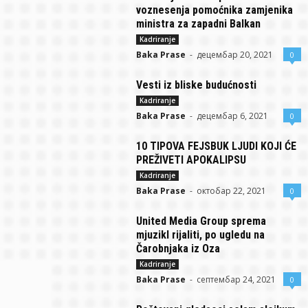
voznesenja pomoćnika zamjenika
ministra za zapadni Balkan
Kadriranje
Baka Prase
-
децембар 20, 2021
0
Vesti iz bliske budućnosti
Kadriranje
Baka Prase
-
децембар 6, 2021
0
10 TIPOVA FEJSBUK LJUDI KOJI ĆE
PREŽIVETI APOKALIPSU
Kadriranje
Baka Prase
-
октобар 22, 2021
0
United Media Group sprema
mjuzikl rijaliti, po ugledu na
Čarobnjaka iz Oza
Kadriranje
Baka Prase
-
септембар 24, 2021
0