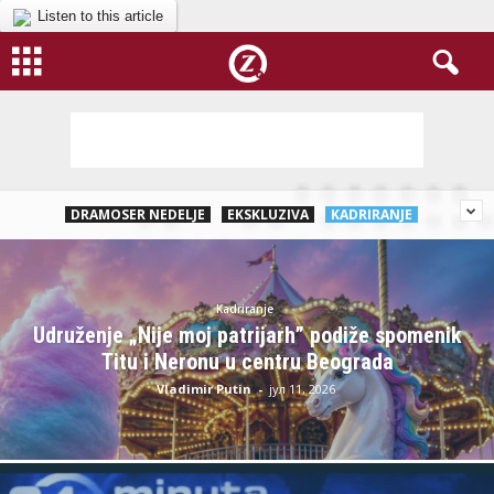
Listen to this article
DRAMOSER NEDELJE
EKSKLUZIVA
KADRIRANJE
Kadriranje
Udruženje „Nije moj patrijarh” podiže spomenik
Titu i Neronu u centru Beograda
Vladimir Putin
-
јул 11, 2026