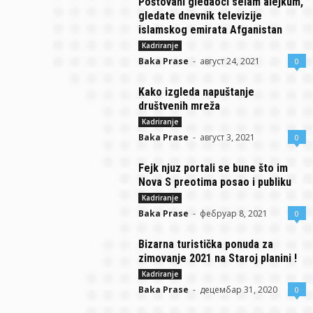
Poštovani gledaoci selam alejkum,
gledate dnevnik televizije
islamskog emirata Afganistan
Kadriranje
Baka Prase
-
август 24, 2021
0
Kako izgleda napuštanje
društvenih mreža
Kadriranje
Baka Prase
-
август 3, 2021
0
Fejk njuz portali se bune što im
Nova S preotima posao i publiku
Kadriranje
Baka Prase
-
фебруар 8, 2021
0
Bizarna turistička ponuda za
zimovanje 2021 na Staroj planini !
Kadriranje
Baka Prase
-
децембар 31, 2020
0