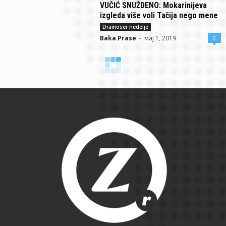
VUČIĆ SNUŽDENO: Mokarinijeva
izgleda više voli Tačija nego mene
Dramoser nedelje
Baka Prase
-
мај 1, 2019
0