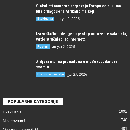
Globalisti namerno zagrevaju Evropu da bi klima
bila prilagođena Afrikancima koji...
август 2, 2026
Ekskluziva
Iza veštačke inteligencije stoji udruženje satanista,
tvrde stručnjaci sa interneta
август 2, 2026
Posteri
Ariljska malina pronađena u međuzvezdanom
svemiru
јул 27, 2026
Dramoser nedelje
POPULARNE KATEGORIJE
1092
Ekskluziva
740
Neverovatno!
401
Ovo morate pročitati!