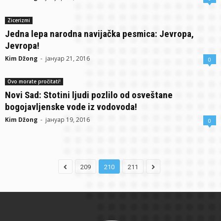
Zicerizmi
Jedna lepa narodna navijačka pesmica: Jevropa,
Jevropa!
Kim Džong
-
јануар 21, 2016
0
Ovo morate pročitati!
Novi Sad: Stotini ljudi pozlilo od osveštane
bogojavljenske vode iz vodovoda!
Kim Džong
-
јануар 19, 2016
0
209
210
211