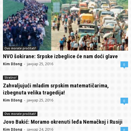
Ovo morate pročitati!
NVO šokirane: Srpske izbeglice će nam doći glave
Kim Džong
-
јануар 25, 2016
0
Strašno!
Zahvaljujući mladim srpskim matematičarima,
izbegnuta velika tragedija!
Kim Džong
-
јануар 25, 2016
0
Ovo morate pročitati!
Jovo Bakić: Moramo okrenuti leđa Nemačkoj i Rusiji
Kim Džong
-
јануар 24, 2016
0