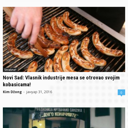
Strašno!
Novi Sad: Vlasnik industrije mesa se otrovao svojim
kobasicama!
Kim Džong
-
јануар 31, 2016
0