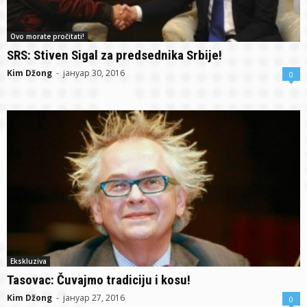
Ovo morate pročitati!
SRS: Stiven Sigal za predsednika Srbije!
Kim Džong
-
јануар 30, 2016
0
Ekskluziva
Tasovac: Čuvajmo tradiciju i kosu!
Kim Džong
-
јануар 27, 2016
0