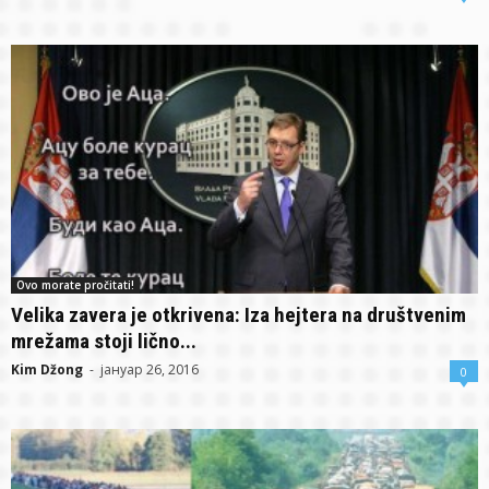
Ovo morate pročitati!
Velika zavera je otkrivena: Iza hejtera na društvenim
mrežama stoji lično...
Kim Džong
-
јануар 26, 2016
0