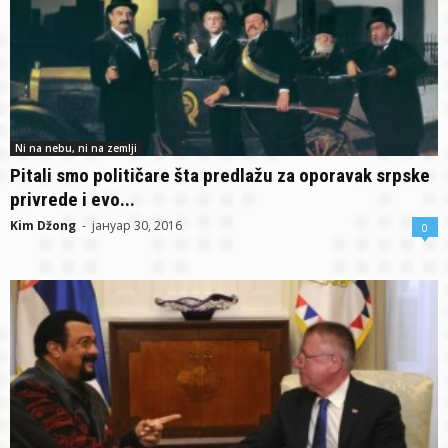
Ni na nebu, ni na zemlji
Pitali smo političare šta predlažu za oporavak srpske
privrede i evo...
Kim Džong
-
јануар 30, 2016
0