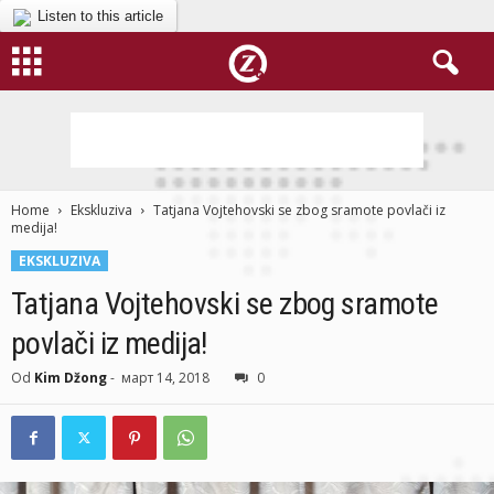
Listen to this article
Home
Ekskluziva
Tatjana Vojtehovski se zbog sramote povlači iz
medija!
EKSKLUZIVA
Tatjana Vojtehovski se zbog sramote
povlači iz medija!
Od
Kim Džong
-
март 14, 2018
0