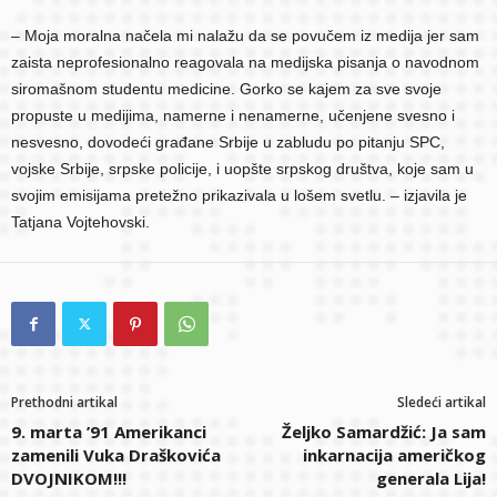
– Moja moralna načela mi nalažu da se povučem iz medija jer sam
zaista neprofesionalno reagovala na medijska pisanja o navodnom
siromašnom studentu medicine. Gorko se kajem za sve svoje
propuste u medijima, namerne i nenamerne, učenjene svesno i
nesvesno, dovodeći građane Srbije u zabludu po pitanju SPC,
vojske Srbije, srpske policije, i uopšte srpskog društva, koje sam u
svojim emisijama pretežno prikazivala u lošem svetlu. – izjavila je
Tatjana Vojtehovski.
Prethodni artikal
Sledeći artikal
9. marta ’91 Amerikanci
Željko Samardžić: Ja sam
zamenili Vuka Draškovića
inkarnacija američkog
DVOJNIKOM!!!
generala Lija!