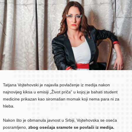
Tatjana Vojtehovski je najavila povlačenje iz medija nakon
najnovijeg kiksa u emisiji „Život priča“ u kojoj je bahati student
medicine prikazan kao siromašan momak koji nema para ni za
hleba.
Nakon što je obmanula javnost u Srbiji, Vojtehovska se oseća
posramljeno,
zbog osećaja sramote se povlači iz medija.