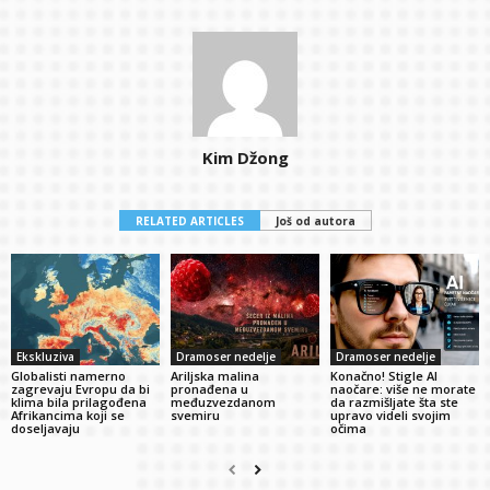
Kim Džong
RELATED ARTICLES
Još od autora
Ekskluziva
Dramoser nedelje
Dramoser nedelje
Globalisti namerno
Ariljska malina
Konačno! Stigle AI
zagrevaju Evropu da bi
pronađena u
naočare: više ne morate
klima bila prilagođena
međuzvezdanom
da razmišljate šta ste
Afrikancima koji se
svemiru
upravo videli svojim
doseljavaju
očima