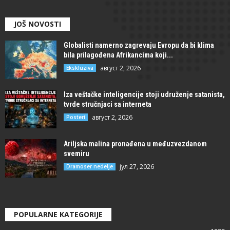
JOŠ NOVOSTI
Globalisti namerno zagrevaju Evropu da bi klima
bila prilagođena Afrikancima koji...
август 2, 2026
Ekskluziva
Iza veštačke inteligencije stoji udruženje satanista,
tvrde stručnjaci sa interneta
август 2, 2026
Posteri
Ariljska malina pronađena u međuzvezdanom
svemiru
јул 27, 2026
Dramoser nedelje
POPULARNE KATEGORIJE