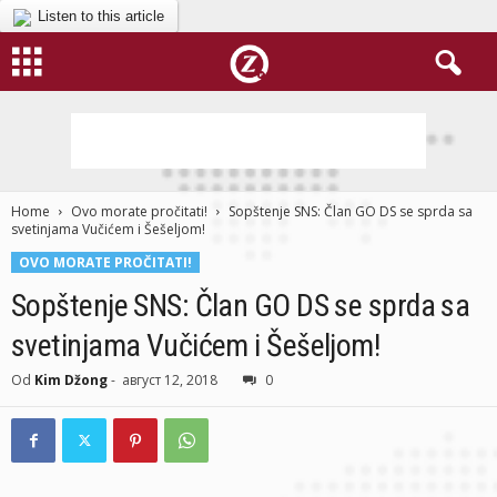
Listen to this article
Home
Ovo morate pročitati!
Sopštenje SNS: Član GO DS se sprda sa
svetinjama Vučićem i Šešeljom!
OVO MORATE PROČITATI!
Sopštenje SNS: Član GO DS se sprda sa
svetinjama Vučićem i Šešeljom!
Od
Kim Džong
-
август 12, 2018
0