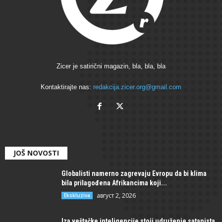
Zicer je satirični magazin, bla, bla, bla
Kontaktirajte nas:
redakcija.zicer.org@gmail.com
JOŠ NOVOSTI
Globalisti namerno zagrevaju Evropu da bi klima
bila prilagođena Afrikancima koji...
август 2, 2026
Ekskluziva
Iza veštačke inteligencije stoji udruženje satanista,