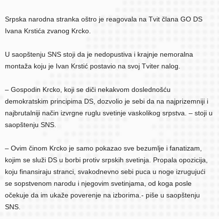
Srpska narodna stranka oštro je reagovala na Tvit člana GO DS
Ivana Krstića zvanog Krcko.
U saopštenju SNS stoji da je nedopustiva i krajnje nemoralna
montaža koju je Ivan Krstić postavio na svoj Tviter nalog.
– Gospodin Krcko, koji se diči nekakvom doslednošću
demokratskim principima DS, dozvolio je sebi da na najprizemniji i
najbrutalniji način izvrgne ruglu svetinje vaskolikog srpstva. – stoji u
saopštenju SNS.
– Ovim činom Krcko je samo pokazao sve bezumlje i fanatizam,
kojim se služi DS u borbi protiv srpskih svetinja. Propala opozicija,
koju finansiraju stranci, svakodnevno sebi puca u noge izrugujući
se sopstvenom narodu i njegovim svetinjama, od koga posle
očekuje da im ukaže poverenje na izborima.- piše u saopštenju
SNS.