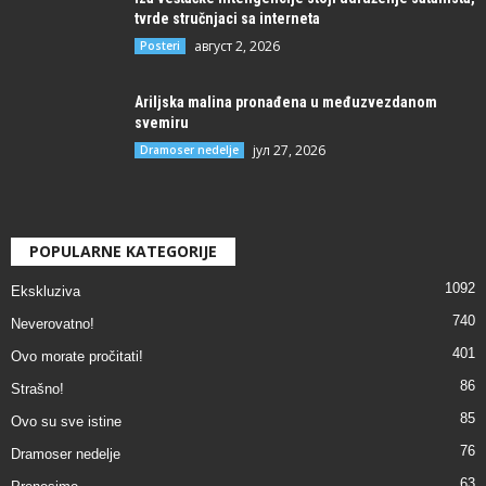
tvrde stručnjaci sa interneta
август 2, 2026
Posteri
Ariljska malina pronađena u međuzvezdanom
svemiru
јул 27, 2026
Dramoser nedelje
POPULARNE KATEGORIJE
1092
Ekskluziva
740
Neverovatno!
401
Ovo morate pročitati!
86
Strašno!
85
Ovo su sve istine
76
Dramoser nedelje
63