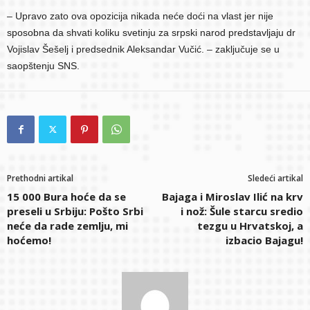
– Upravo zato ova opozicija nikada neće doći na vlast jer nije
sposobna da shvati koliku svetinju za srpski narod predstavljaju dr
Vojislav Šešelj i predsednik Aleksandar Vučić. – zaključuje se u
saopštenju SNS.
Prethodni artikal
Sledeći artikal
15 000 Bura hoće da se
Bajaga i Miroslav Ilić na krv
preseli u Srbiju: Pošto Srbi
i nož: Šule starcu sredio
neće da rade zemlju, mi
tezgu u Hrvatskoj, a
hoćemo!
izbacio Bajagu!