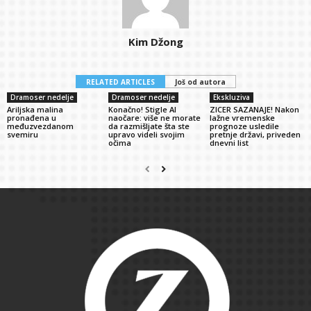
Kim Džong
RELATED ARTICLES
Još od autora
Dramoser nedelje
Dramoser nedelje
Ekskluziva
Ariljska malina
Konačno! Stigle AI
ZICER SAZANAJE! Nakon
pronađena u
naočare: više ne morate
lažne vremenske
međuzvezdanom
da razmišljate šta ste
prognoze usledile
svemiru
upravo videli svojim
pretnje državi, priveden
očima
dnevni list