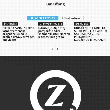
Kim Džong
RELATED ARTICLES
Još od autora
Ekskluziva
Dramoser nedelje
Ekskluziva
ZICER SAZANAJE! Nakon
Udruženje „Nije moj
UDRUŽENJE SATANISTA
lažne vremenske
patrijarh” podiže
SRBIJE PRETI ODLASKOM
prognoze usledile
spomenik Titu i Neronu
SA FEJSBUKA ZBOG
pretnje državi, priveden
u centru Beograda
PREKOMERNE
dnevni list
IZLOŽENOSTI IKONAMA