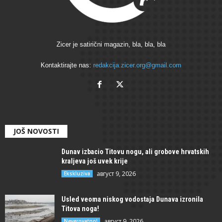
Zicer je satirični magazin, bla, bla, bla
Kontaktirajte nas:
redakcija.zicer.org@gmail.com
JOŠ NOVOSTI
Dunav izbacio Titovu nogu, ali grobove hrvatskih
kraljeva još uvek krije
август 9, 2026
Ekskluziva
Usled veoma niskog vodostaja Dunava izronila
Titova noga!
август 9, 2026
Neverovatno!