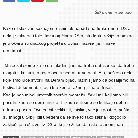
Šutkanovac na snimanju
Kako eksluzivno saznajemo, snimak napada na funkcionere DS-a,
delo je mladog i talentovanog člana DS-a, studenta režije, a nastao
je u okviru stranačkog projekta u oblasti razvijanja filmske
umetnosti.
„Mi se zalažemo za to da mladim ljudima treba dati šansu, da treba
ulagati u kulturu, a pogotovo u sedmu umetnost. Eto, baš ovo delo
koje smo juče stvorili na Đeram pijaci, razmišljamo da pošaljemo na
festival dokumentarnog i kratkometražnog filma u Briselu.
Kad je naš mladi umetnik završio montažu, čak i mi, koji smo bili
prisutni kada se desio incident, iznenadili smo se koliko je dobro
odradio posao. Ovo će biti veliki hit, mislim, već je i postao, pošto
su mnogi u Srbiji bili ubeđeni da se sve to tako zaista i dogodilo“,
zaključuje naš izvor iz DS-a, koji je želeo da ostane anoniman.
TAGOVI
AUTOMOBILI
BARAK OBAMA
BORO DRLJAČA
BRISEL
CECA