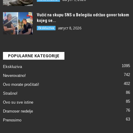
Vučić na skupu SNS u Belegišu održao govor tokom
kojeg se...
август 8, 2026
Ekskluziva
POPULARNE KATEGORIJE
1095
Ekskluziva
742
Neverovatno!
402
Ovo morate pročitati!
86
Strašno!
85
Ovo su sve istine
76
Dramoser nedelje
63
Prenosimo