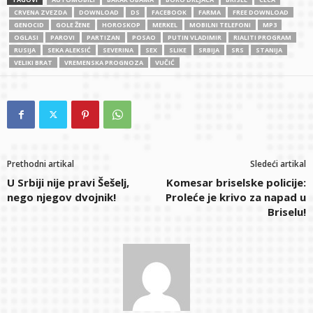
CRVENA ZVEZDA
DOWNLOAD
DS
FACEBOOK
FARMA
FREE DOWNLOAD
GENOCID
GOLE ŽENE
HOROSKOP
MERKEL
MOBILNI TELEFONI
MP3
OGLASI
PAROVI
PARTIZAN
POSAO
PUTIN VLADIMIR
RIALITI PROGRAM
RUSIJA
SEKA ALEKSIĆ
SEVERINA
SEX
SLIKE
SRBIJA
SRS
STANIJA
VELIKI BRAT
VREMENSKA PROGNOZA
VUČIĆ
Prethodni artikal
Sledeći artikal
U Srbiji nije pravi Šešelj,
Komesar briselske policije:
nego njegov dvojnik!
Proleće je krivo za napad u
Briselu!