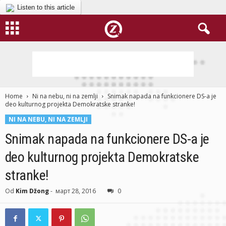
Listen to this article
Home
Ni na nebu, ni na zemlji
Snimak napada na funkcionere DS-a je
deo kulturnog projekta Demokratske stranke!
NI NA NEBU, NI NA ZEMLJI
Snimak napada na funkcionere DS-a je
deo kulturnog projekta Demokratske
stranke!
Od
Kim Džong
-
март 28, 2016
0