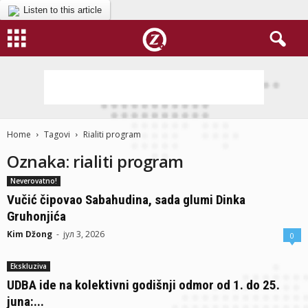
Listen to this article
Home
Tagovi
Rialiti program
Oznaka: rialiti program
Neverovatno!
Vučić čipovao Sabahudina, sada glumi Dinka
Gruhonjića
Kim Džong
-
јул 3, 2026
0
Ekskluziva
UDBA ide na kolektivni godišnji odmor od 1. do 25.
juna:...