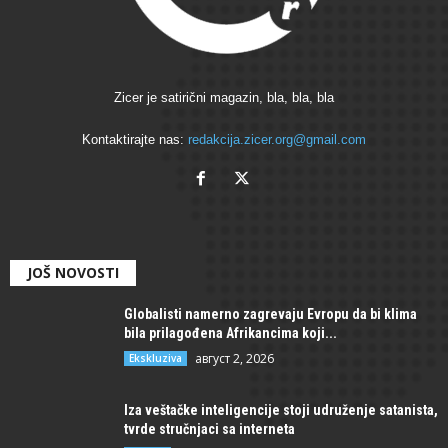
Zicer je satirični magazin, bla, bla, bla
Kontaktirajte nas:
redakcija.zicer.org@gmail.com
JOŠ NOVOSTI
Globalisti namerno zagrevaju Evropu da bi klima
bila prilagođena Afrikancima koji...
август 2, 2026
Ekskluziva
Iza veštačke inteligencije stoji udruženje satanista,
tvrde stručnjaci sa interneta