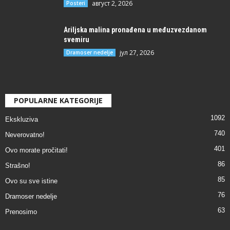
август 2, 2026
Posteri
Ariljska malina pronađena u međuzvezdanom
svemiru
јул 27, 2026
Dramoser nedelje
POPULARNE KATEGORIJE
1092
Ekskluziva
740
Neverovatno!
401
Ovo morate pročitati!
86
Strašno!
85
Ovo su sve istine
76
Dramoser nedelje
63
Prenosimo