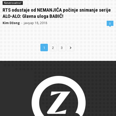
Neverovatno!
RTS odustaje od NEMANJIĆA počinje snimanje serije
ALO-ALO: Glavna uloga BABIĆ!
Kim Džong
-
јануар 18, 2018
0
1
2
3