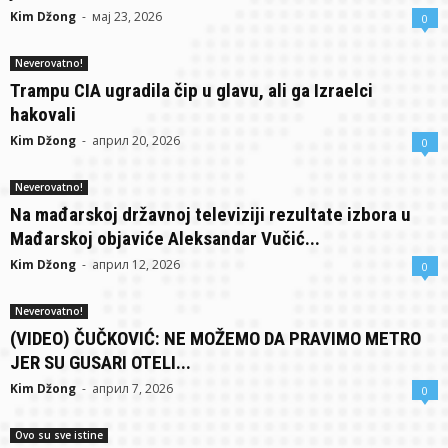
Kim Džong
-
мај 23, 2026
0
Neverovatno!
Trampu CIA ugradila čip u glavu, ali ga Izraelci
hakovali
Kim Džong
-
април 20, 2026
0
Neverovatno!
Na mađarskoj državnoj televiziji rezultate izbora u
Mađarskoj objaviće Aleksandar Vučić...
Kim Džong
-
април 12, 2026
0
Neverovatno!
(VIDEO) ČUČKOVIĆ: NE MOŽEMO DA PRAVIMO METRO
JER SU GUSARI OTELI...
Kim Džong
-
април 7, 2026
0
Ovo su sve istine