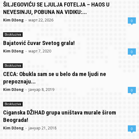
ŠILJEGOVIĆU SE LJULJA FOTELJA – HAOS U
NEVESINJU, POBUNA NA VIDIKU:...
Kim Džong
-
март 22, 2026
0
Ekskluziva
Bajatović čuvar Svetog grala!
Kim Džong
-
март 7, 2020
0
Ekskluziva
CECA: Obukla sam se u belo da me ljudi ne
prepoznaju...
Kim Džong
-
јануар 8, 2019
0
Ekskluziva
Ciganska DŽIHAD grupa uništava murale širom
Beograda!
Kim Džong
-
јануар 21, 2018
0