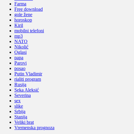
Farma
Free download
gole žene
horoskop
Kiril
mobilni telefoni
mp3
NATO
Nikolić
Oglasi
papa
Parovi
posao
Putin Vladimir
rialiti program
Rusija
Seka Aleksić
Severina
sex
slike
Srbija
Stanija
Veliki brat
Vremenska prognoza