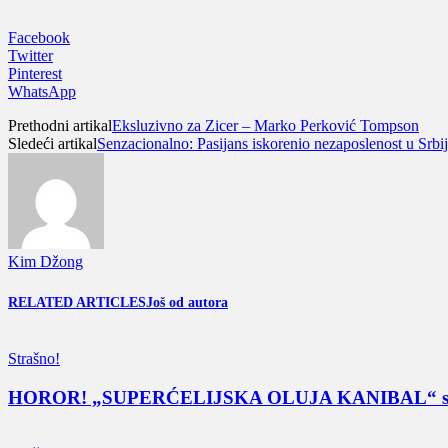
Facebook
Twitter
Pinterest
WhatsApp
Prethodni artikal
Eksluzivno za Zicer – Marko Perković Tompson
Sledeći artikal
Senzacionalno: Pasijans iskorenio nezaposlenost u Srbij
Kim Džong
RELATED ARTICLES
Još od autora
Strašno!
HOROR! „SUPERĆELIJSKA OLUJA KANIBAL“ stiže ve