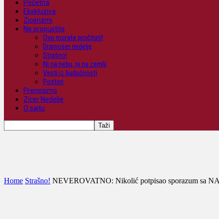
Početna
Ekskluziva
Zicerizmi
Ne propustite
Ovo morate pročitati!
Dramoser nedelje
Strašno!
Ni na nebu, ni na zemlji
Vesti iz budućnosti
Posteri
Prenosimo
Zicer Nedelje
O sajtu
Home
Strašno!
NEVEROVATNO: Nikolić potpisao sporazum sa NAT