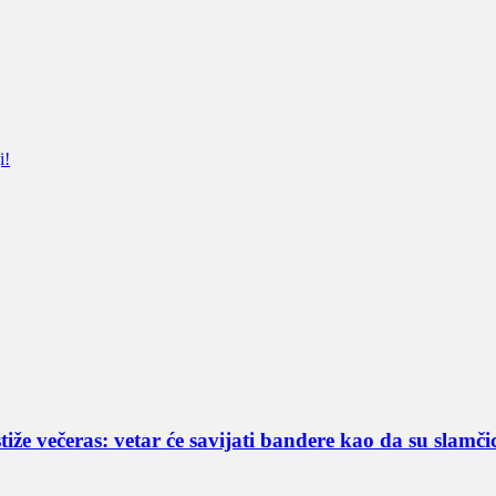
i!
čeras: vetar će savijati bandere kao da su sla