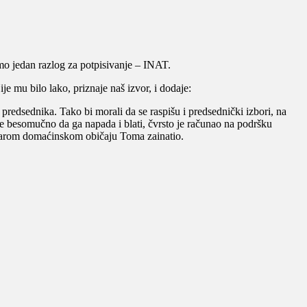
mo jedan razlog za potpisivanje – INAT.
e mu bilo lako, priznaje naš izvor, i dodaje:
predsednika. Tako bi morali da se raspišu i predsednički izbori, na
e besomučno da ga napada i blati, čvrsto je računao na podršku
 starom domaćinskom običaju Toma zainatio.