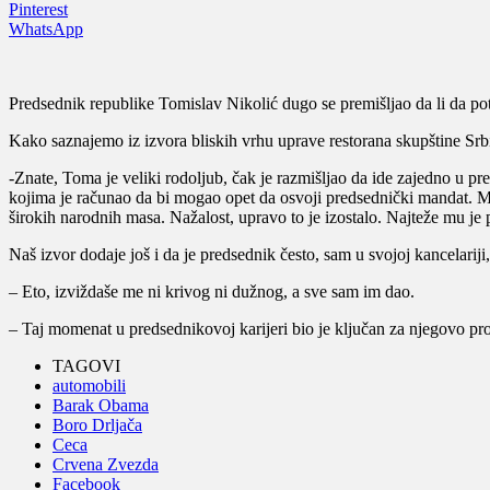
Pinterest
WhatsApp
Predsednik republike Tomislav Nikolić dugo se premišljao da li da p
Kako saznajemo iz izvora bliskih vrhu uprave restorana skupštine Srbi
-Znate, Toma je veliki rodoljub, čak je razmišljao da ide zajedno u pr
kojima je računao da bi mogao opet da osvoji predsednički mandat. Me
širokih narodnih masa. Nažalost, upravo to je izostalo. Najteže mu 
Naš izvor dodaje još i da je predsednik često, sam u svojoj kancelarij
– Eto, izviždaše me ni krivog ni dužnog, a sve sam im dao.
– Taj momenat u predsednikovoj karijeri bio je ključan za njegovo pr
TAGOVI
automobili
Barak Obama
Boro Drljača
Ceca
Crvena Zvezda
Facebook