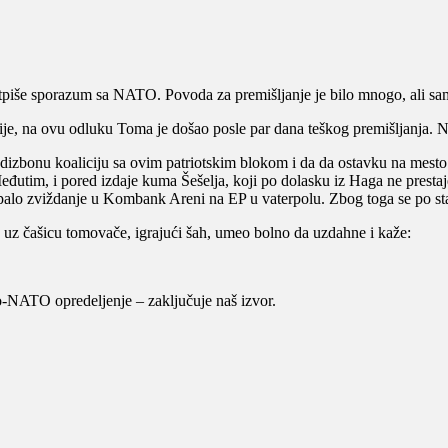
otpiše sporazum sa NATO. Povoda za premišljanje je bilo mnogo, ali sa
je, na ovu odluku Toma je došao posle par dana teškog premišljanja. Nij
edizbonu koaliciju sa ovim patriotskim blokom i da da ostavku na mesto 
đutim, i pored izdaje kuma Šešelja, koji po dolasku iz Haga ne prestaj
je palo zviždanje u Kombank Areni na EP u vaterpolu. Zbog toga se po
i, uz čašicu tomovače, igrajući šah, umeo bolno da uzdahne i kaže:
o-NATO opredeljenje – zaključuje naš izvor.