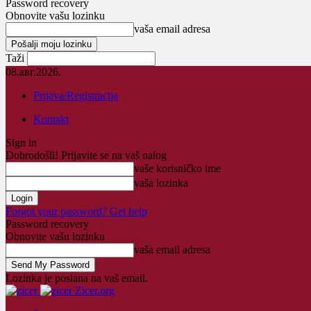
Password recovery
Obnovite vašu lozinku
vaša email adresa
Taži
08.авг.2026.
Prijava/Registracija
Kontakt
Sign in
Dobrodošli! Prijavite se na vaš nalog
vaše korisničko ime
vaša lozinka
Forgot your password? Get help
Password recovery
Obnovite vašu lozinku
vaša email adresa
Lozinka je poslana na vaš email.
Zicer.org