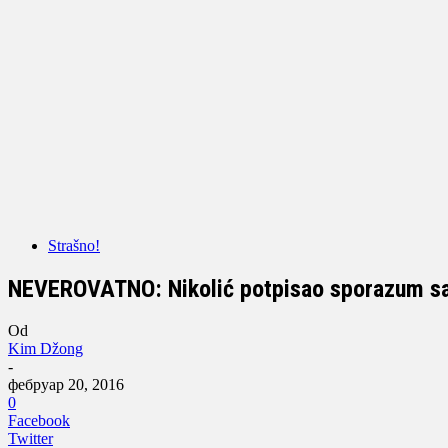
Strašno!
NEVEROVATNO: Nikolić potpisao sporazum sa
Od
Kim Džong
-
фебруар 20, 2016
0
Facebook
Twitter