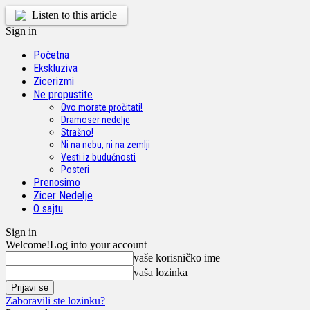
Listen to this article
Sign in
Početna
Ekskluziva
Zicerizmi
Ne propustite
Ovo morate pročitati!
Dramoser nedelje
Strašno!
Ni na nebu, ni na zemlji
Vesti iz budućnosti
Posteri
Prenosimo
Zicer Nedelje
O sajtu
Sign in
Welcome!
Log into your account
vaše korisničko ime
vaša lozinka
Zaboravili ste lozinku?