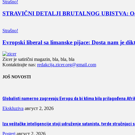
Strašno!
STRAVIČNI DETALJI BRUTALNOG UBISTVA: Odsekli jo
Strašno!
Evropski liberal sa limanske pijace: Dosta nam je di
Zicer je satirični magazin, bla, bla, bla
Kontaktirajte nas:
redakcija.zicer.org@gmail.com
JOŠ NOVOSTI
Globalisti namerno zagrevaju Evropu da bi klima bila prilagođena Afrik
Ekskluziva
август 2, 2026
Iza veštačke inteligencije stoji udruženje satanista, tvrde stručnjaci 
Posteri
август 2, 2026