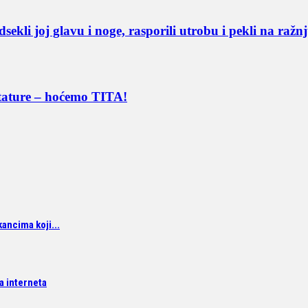
j glavu i noge, rasporili utrobu i pekli na ražnj
ktature – hoćemo TITA!
ancima koji...
sa interneta