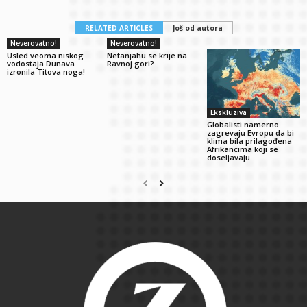
RELATED ARTICLES
Još od autora
Neverovatno!
Neverovatno!
Usled veoma niskog
Netanjahu se krije na
vodostaja Dunava
Ravnoj gori?
izronila Titova noga!
Ekskluziva
Globalisti namerno
zagrevaju Evropu da bi
klima bila prilagođena
Afrikancima koji se
doseljavaju