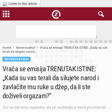
Listen to this article
Home
Neverovatno!
Vraća se emisija TRENUTAK ISTINE: „Кada su vas
terali da silujete narod...
NEVEROVATNO!
Vraća se emisija TRENUTAK ISTINE:
„Кada su vas terali da silujete narod i
zavlačite mu ruke u džep, da li ste
doživeli orgazam?“
Svi se iskreno nadamo da se voditeljica neće promeniti.