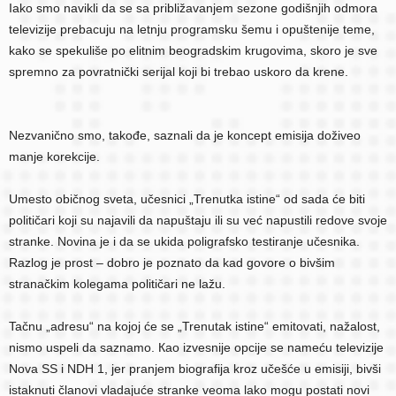
Iako smo navikli da se sa približavanjem sezone godišnjih odmora
televizije prebacuju na letnju programsku šemu i opuštenije teme,
kako se spekuliše po elitnim beogradskim krugovima, skoro je sve
spremno za povratnički serijal koji bi trebao uskoro da krene.
Nezvanično smo, takođe, saznali da je koncept emisija doživeo
manje korekcije.
Umesto običnog sveta, učesnici „Trenutka istine“ od sada će biti
političari koji su najavili da napuštaju ili su već napustili redove svoje
stranke. Novina je i da se ukida poligrafsko testiranje učesnika.
Razlog je prost – dobro je poznato da kad govore o bivšim
stranačkim kolegama političari ne lažu.
Tačnu „adresu“ na kojoj će se „Trenutak istine“ emitovati, nažalost,
nismo uspeli da saznamo. Кao izvesnije opcije se nameću televizije
Nova SS i NDH 1, jer pranjem biografija kroz učešće u emisiji, bivši
istaknuti članovi vladajuće stranke veoma lako mogu postati novi