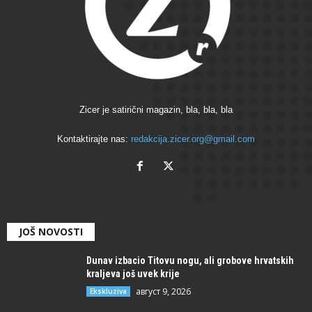
Zicer je satirični magazin, bla, bla, bla
Kontaktirajte nas:
redakcija.zicer.org@gmail.com
JOŠ NOVOSTI
Dunav izbacio Titovu nogu, ali grobove hrvatskih
kraljeva još uvek krije
август 9, 2026
Ekskluziva