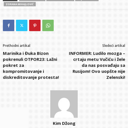
ZORANA MIHAJLOVIĆ
Prethodni artikal
Sledeći artikal
Marinika i Đuka Bizon
INFORMER: Ludilo mozga –
pokrenuli OTPOR23: Lažni
crtaju metu Vučiću i žele
pokret za
da nas posvađaju sa
kompromitovanje i
Rusijom! Ovo uopšte nije
diskreditovanje protesta!
Zelenski!
Kim Džong