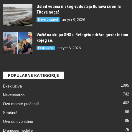
Usled veoma niskog vodostaja Dunava izronila
Titova noga!
август 9, 2026
Neverovatno!
Vučić na skupu SNS u Belegišu održao govor tokom
kojeg se...
август 8, 2026
Ekskluziva
POPULARNE KATEGORIJE
1095
Ekskluziva
742
Neverovatno!
402
Ovo morate pročitati!
86
Strašno!
85
Ovo su sve istine
76
Dramoser nedelje