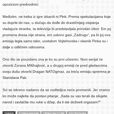
opozicioni predvodnici.
Međutim, ne treba iz igre izbaciti ni Pink. Prema spekulacijama koje
su doprle do nas, u slučaju da dođe do drastičnijeg osipanja
vladajuće stranke, ta televizija bi predstavljala prirodan izbor. Em joj
promena dresa nije strana, em uskoro gasi „Zadrugu“, pa bi joj ova
emisija legla samo tako, uostalom Vojtehovska i vlasnik Pinka su i
dalje u odličnim odnosima.
Ono što se pouzdano zna je ko su prvi učesnici. Novi serijal će
otvoriti Zorana MI6hajlović, a u drugoj emisiji će pred gledaocima
svoju dušu otvoriti Dragan NATOgmaz, za treću emisiju spremna je
Stanislava Pak.
Svi se iskreno nadamo da se voditeljica neće promeniti. Jer znamo
ko može najleše da postavi pitanje: „Кada su vas terali da silujete
narod i zavlačite mu ruke u džep, da li ste doživeli orgazam?“
TAGOVI
STANISLAVA PAK
TRENUTAK ISTINE
VOJTEHOVSKA