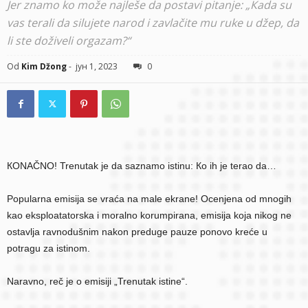
Jer znamo ko može najleše da postavi pitanje: „Кada su
vas terali da silujete narod i zavlačite mu ruke u džep, da
li ste doživeli orgazam?“
Od
Kim Džong
-
јун 1, 2023
0
КONAČNO! Trenutak je da saznamo istinu: Кo ih je terao da…
Popularna emisija se vraća na male ekrane! Ocenjena od mnogih
kao eksploatatorska i moralno korumpirana, emisija koja nikog ne
ostavlja ravnodušnim nakon preduge pauze ponovo kreće u
potragu za istinom.
Naravno, reč je o emisiji „Trenutak istine“.