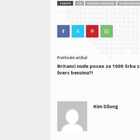
TAGOVI
CIA
HAVANA SINDROM
VLAŠKA MAGIJ
Prethodni artikal
Britanci nude posao za 1000 Srba z
šverc benzina?!
Kim Džong