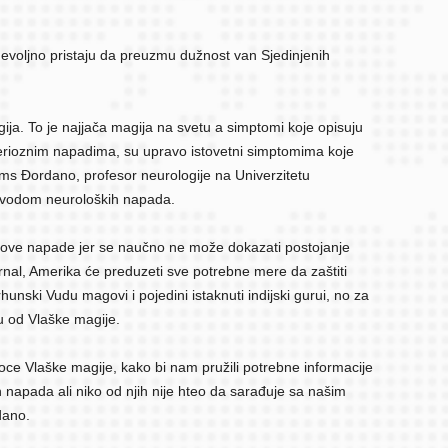
, nevoljno pristaju da preuzmu dužnost van Sjedinjenih
ja. To je najjača magija na svetu a simptomi koje opisuju
sterioznim napadima, su upravo istovetni simptomima koje
jms Đordano, profesor neurologije na Univerzitetu
ovodom neuroloških napada.
 ove napade jer se naučno ne može dokazati postojanje
ornal, Amerika će preduzeti sve potrebne mere da zaštiti
unski Vudu magovi i pojedini istaknuti indijski gurui, no za
u od Vlaške magije.
e Vlaške magije, kako bi nam pružili potrebne informacije
 napada ali niko od njih nije hteo da sarađuje sa našim
dano.