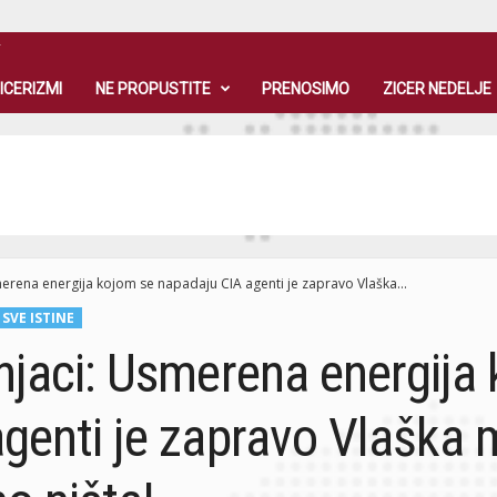
T
ICERIZMI
NE PROPUSTITE
PRENOSIMO
ZICER NEDELJE
merena energija kojom se napadaju CIA agenti je zapravo Vlaška...
SVE ISTINE
njaci: Usmerena energija
genti je zapravo Vlaška m