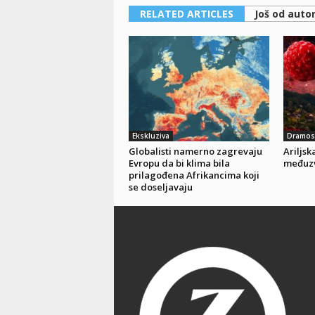
RELATED ARTICLES
Još od auto
Ekskluziva
Dramose
Globalisti namerno zagrevaju
Ariljs
Evropu da bi klima bila
međuz
prilagođena Afrikancima koji
se doseljavaju