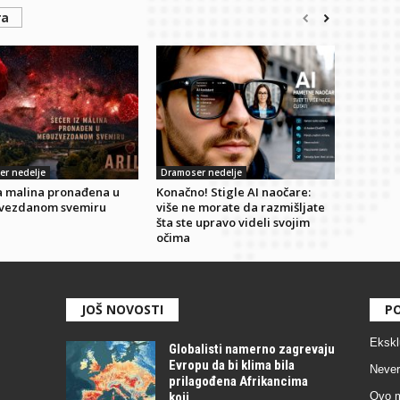
ra
r nedelje
Dramoser nedelje
ka malina pronađena u
Konačno! Stigle AI naočare:
vezdanom svemiru
više ne morate da razmišljate
šta ste upravo videli svojim
očima
JOŠ NOVOSTI
PO
Ekskl
Globalisti namerno zagrevaju
Evropu da bi klima bila
Never
prilagođena Afrikancima
koji...
Ovo m