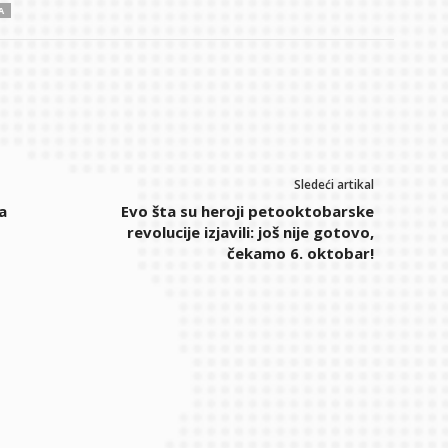
A
Sledeći artikal
a
Evo šta su heroji petooktobarske
revolucije izjavili: još nije gotovo,
čekamo 6. oktobar!