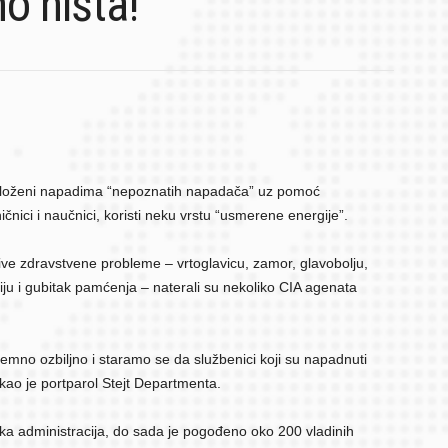
o ništa!
 izloženi napadima “nepoznatih napadača” uz pomoć
ičnici i naučnici, koristi neku vrstu “usmerene energije”.
jive zdravstvene probleme – vrtoglavicu, zamor, glavobolju,
iju i gubitak pamćenja – naterali su nekoliko CIA agenata
emno ozbiljno i staramo se da službenici koji su napadnuti
kao je portparol Stejt Departmenta.
a administracija, do sada je pogođeno oko 200 vladinih