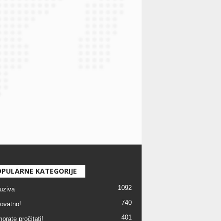
PULARNE KATEGORIJE
1092
uziva
740
ovatno!
401
orate pročitati!