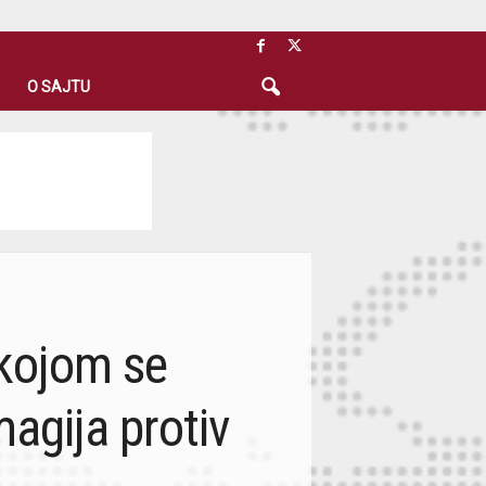
O SAJTU
 kojom se
agija protiv