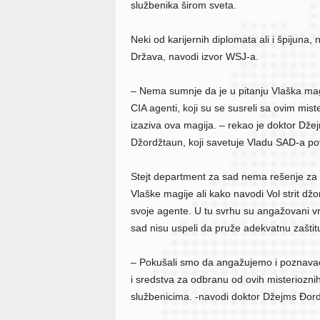
službenika širom sveta.
Neki od karijernih diplomata ali i špijuna
Država, navodi izvor WSJ-a.
– Nema sumnje da je u pitanju Vlaška magi
CIA agenti, koji su se susreli sa ovim mi
izaziva ova magija. – rekao je doktor Dže
Džordžtaun, koji savetuje Vladu SAD-a p
Stejt department za sad nema rešenje za
Vlaške magije ali kako navodi Vol strit dž
svoje agente. U tu svrhu su angažovani vrh
sad nisu uspeli da pruže adekvatnu zaštit
– Pokušali smo da angažujemo i poznavaoc
i sredstva za odbranu od ovih misterioznih
službenicima. -navodi doktor Džejms Đor