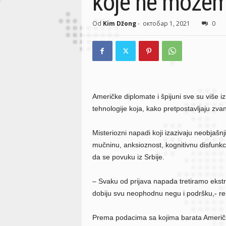
koje ne možem
Od
Kim Džong
-
октобар 1, 2021
0
Američke diplomate i špijuni sve su više
tehnologije koja, kako pretpostavljaju zvan
Misteriozni napadi koji izazivaju neobjašn
mučninu, anksioznost, kognitivnu disfunkc
da se povuku iz Srbije.
– Svaku od prijava napada tretiramo ekstr
dobiju svu neophodnu negu i podršku,- re
Prema podacima sa kojima barata Američk