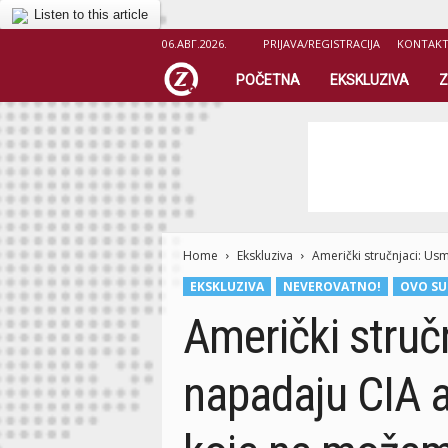
Listen to this article
06.АВГ.2026.
PRIJAVA/REGISTRACIJA
KONTAK
Z
POČETNA
EKSKLUZIVA
Z
i
c
e
Home
r
Ekskluziva
Američki stručnjaci: Us
EKSKLUZIVA
NEVEROVATNO!
OVO SU 
.
Američki struč
o
napadaju CIA a
r
g