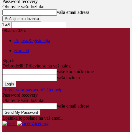
Password recovery
Obnovite vašu lozinku
vaša email adresa
Taži
08.авг.2026.
Prijava/Registracija
Kontakt
Sign in
Dobrodošli! Prijavite se na vaš nalog
vaše korisničko ime
vaša lozinka
Forgot your password? Get help
Password recovery
Obnovite vašu lozinku
vaša email adresa
Lozinka je poslana na vaš email.
Zicer.org