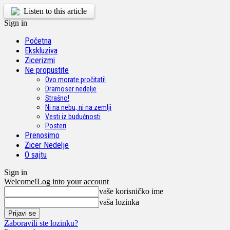
Listen to this article
Sign in
Početna
Ekskluziva
Zicerizmi
Ne propustite
Ovo morate pročitati!
Dramoser nedelje
Strašno!
Ni na nebu, ni na zemlji
Vesti iz budućnosti
Posteri
Prenosimo
Zicer Nedelje
O sajtu
Sign in
Welcome!
Log into your account
vaše korisničko ime
vaša lozinka
Zaboravili ste lozinku?