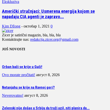
Ekskluziva
Američki stručnjaci: Usmerena energija kojom se
napadaju CIA agenti je zapravo...
Kim Džong
-
октобар 1, 2021
0
Zicer je satirični magazin, bla, bla, bla
Kontaktirajte nas:
redakcija.zicer.org@gmail.com
JOŠ NOVOSTI
Orban bači se krije u Guči!
Ovo morate pročitati!
август 8, 2026
Netanjahu se krije na Ravnoj gori?
Neverovatno!
август 8, 2026
Zelenski nije došao u Srbiju da traži azil, niti planira da...