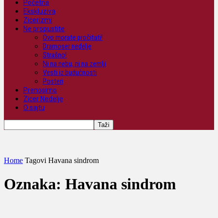
Početna
Ekskluziva
Zicerizmi
Ne propustite
Ovo morate pročitati!
Dramoser nedelje
Strašno!
Ni na nebu, ni na zemlji
Vesti iz budućnosti
Posteri
Prenosimo
Zicer Nedelje
O sajtu
Home
Tagovi
Havana sindrom
Oznaka: Havana sindrom