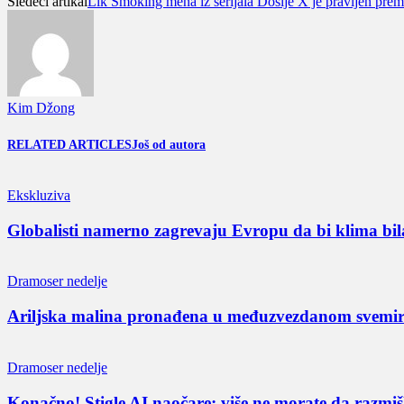
Sledeći artikal
Lik Smoking mena iz serijala Dosije X je pravljen prem
Kim Džong
RELATED ARTICLES
Još od autora
Ekskluziva
Globalisti namerno zagrevaju Evropu da bi klima bil
Dramoser nedelje
Ariljska malina pronađena u međuzvezdanom svemi
Dramoser nedelje
Konačno! Stigle AI naočare: više ne morate da razmišl