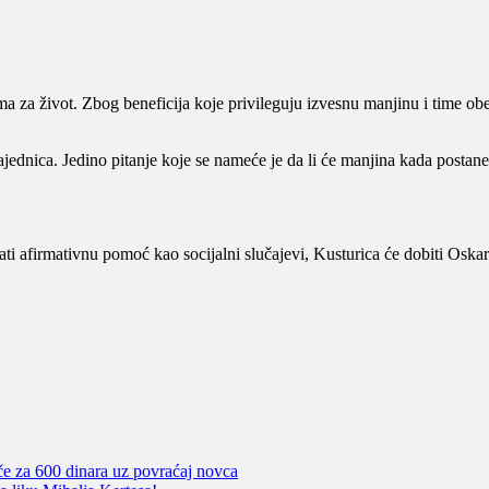
a za život. Zbog beneficija koje privileguju izvesnu manjinu i time obezb
jednica. Jedino pitanje koje se nameće je da li će manjina kada postane
imati afirmativnu pomoć kao socijalni slučajevi, Kusturica će dobiti Osk
če za 600 dinara uz povraćaj novca