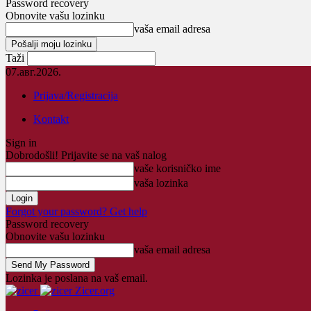
Password recovery
Obnovite vašu lozinku
vaša email adresa
Taži
07.авг.2026.
Prijava/Registracija
Kontakt
Sign in
Dobrodošli! Prijavite se na vaš nalog
vaše korisničko ime
vaša lozinka
Forgot your password? Get help
Password recovery
Obnovite vašu lozinku
vaša email adresa
Lozinka je poslana na vaš email.
Zicer.org