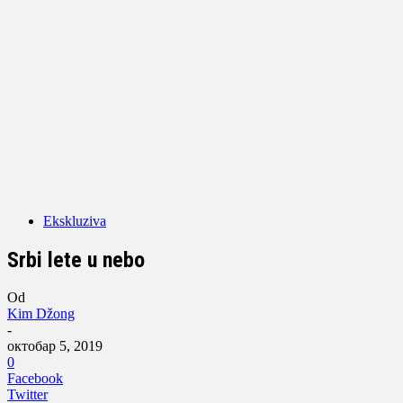
Ekskluziva
Srbi lete u nebo
Od
Kim Džong
-
октобар 5, 2019
0
Facebook
Twitter