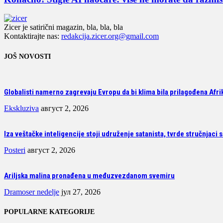
Zicer je satirični magazin, bla, bla, bla
Kontaktirajte nas:
redakcija.zicer.org@gmail.com
JOŠ NOVOSTI
Globalisti namerno zagrevaju Evropu da bi klima bila prilagođena Afrik
Ekskluziva
август 2, 2026
Iza veštačke inteligencije stoji udruženje satanista, tvrde stručnjaci 
Posteri
август 2, 2026
Ariljska malina pronađena u međuzvezdanom svemiru
Dramoser nedelje
јул 27, 2026
POPULARNE KATEGORIJE