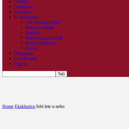
Početna
Ekskluziva
Zicerizmi
Ne propustite
Ovo morate pročitati!
Dramoser nedelje
Strašno!
Ni na nebu, ni na zemlji
Vesti iz budućnosti
Posteri
Prenosimo
Zicer Nedelje
O sajtu
Home
Ekskluziva
Srbi lete u nebo