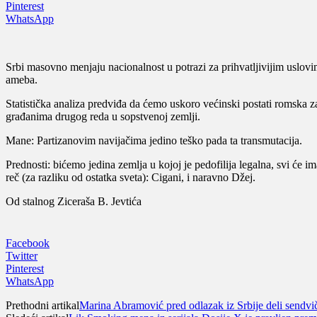
Pinterest
WhatsApp
Srbi masovno menjaju nacionalnost u potrazi za prihvatljivijim uslovim
ameba.
Statistička analiza predviđa da ćemo uskoro većinski postati romska za
građanima drugog reda u sopstvenoj zemlji.
Mane: Partizanovim navijačima jedino teško pada ta transmutacija.
Prednosti: bićemo jedina zemlja u kojoj je pedofilija legalna, svi će 
reč (za razliku od ostatka sveta): Cigani, i naravno Džej.
Od stalnog Ziceraša B. Jevtića
Facebook
Twitter
Pinterest
WhatsApp
Prethodni artikal
Marina Abramović pred odlazak iz Srbije deli sendvi