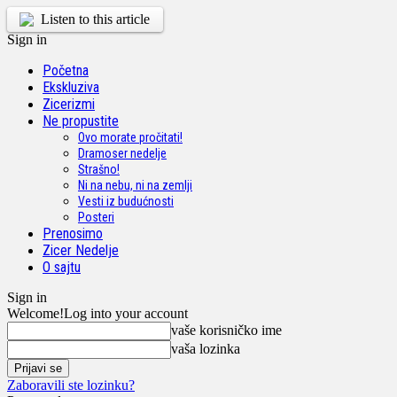
Listen to this article
Sign in
Početna
Ekskluziva
Zicerizmi
Ne propustite
Ovo morate pročitati!
Dramoser nedelje
Strašno!
Ni na nebu, ni na zemlji
Vesti iz budućnosti
Posteri
Prenosimo
Zicer Nedelje
O sajtu
Sign in
Welcome!
Log into your account
vaše korisničko ime
vaša lozinka
Zaboravili ste lozinku?