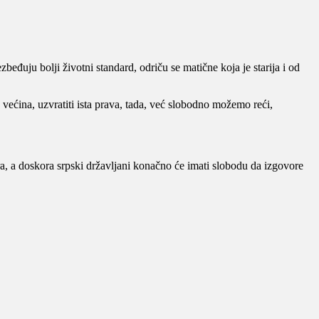
eđuju bolji životni standard, odriču se matične koja je starija i od
 većina, uzvratiti ista prava, tada, već slobodno možemo reći,
ara, a doskora srpski državljani konačno će imati slobodu da izgovore