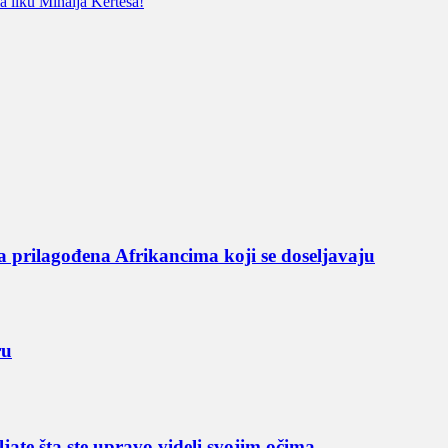
a liku Mihalja Kertesa!
a prilagođena Afrikancima koji se doseljavaju
ru
jate šta ste upravo videli svojim očima