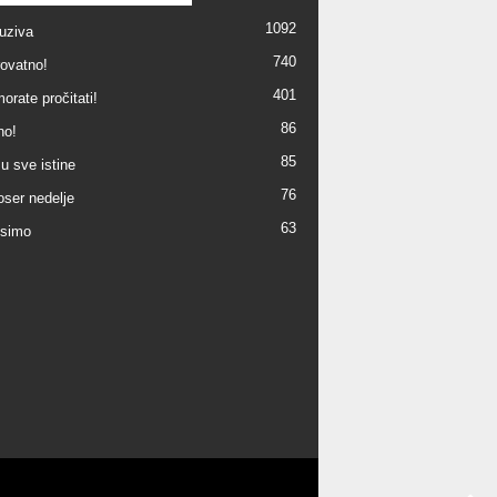
1092
uziva
740
ovatno!
401
orate pročitati!
86
no!
85
u sve istine
76
ser nedelje
63
simo