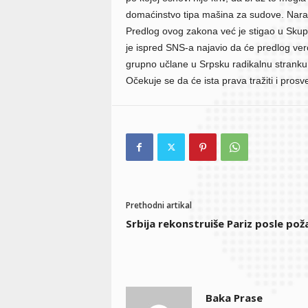
domaćinstvo tipa mašina za sudove. Naravn
Predlog ovog zakona već je stigao u Skupš
je ispred SNS-a najavio da će predlog ver
grupno učlane u Srpsku radikalnu stranku, 
Očekuje se da će ista prava tražiti i prosve
Prethodni artikal
Srbija rekonstruiše Pariz posle pož
Baka Prase