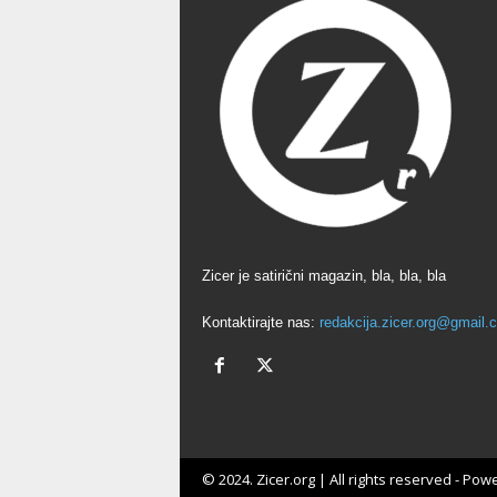
Zicer je satirični magazin, bla, bla, bla
Kontaktirajte nas:
redakcija.zicer.org@gmail.
© 2024. Zicer.org | All rights reserved - Pow