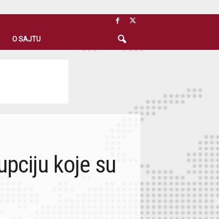
O SAJTU
upciju koje su