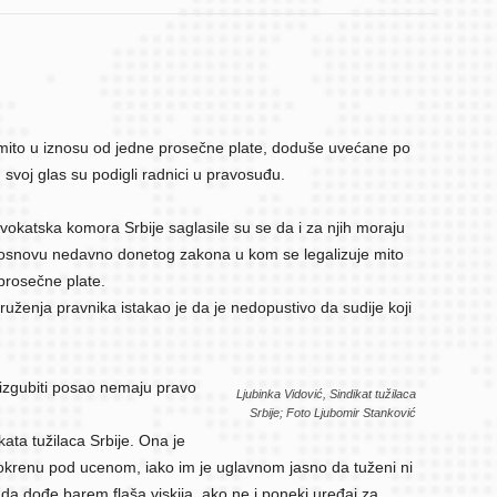
 mito u iznosu od jedne prosečne plate, doduše uvećane po
 svoj glas su podigli radnici u pravosuđu.
vokatska komora Srbije saglasile su se da i za njih moraju
a osnovu nedavno donetog zakona u kom se legalizuje mito
rosečne plate.
uženja pravnika istakao je da je nedopustivo da sudije koji
izgubiti posao nemaju pravo
Ljubinka Vidović, Sindikat tužilaca
Srbije; Foto Ljubomir Stanković
ikata tužilaca Srbije. Ona je
pokrenu pod ucenom, iako im je uglavnom jasno da tuženi ni
a da dođe barem flaša viskija, ako ne i poneki uređaj za