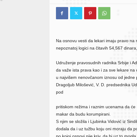
Na osnovu vesti da lekari imaju pravo na
nepoznatoj logici na čitavih 54,567 dinara,
Udruženje pravosudnih radnika Srbije i Ad
da važe ista prava kao i za sve lekare n
u najvišem nenovčanom iznosu od jedne p
Dragoljub Milošević, V. D. predsednika Udr
pod
pritiskom režima i raznim ucenama da će 
makar da budu korumpirani.
S njim se složila i Ljubinka Vidović iz Sind
dodala da i uz tužbu koju oni moraju da 
po kojoj osnovi nije kriv, da bi uz to mogl