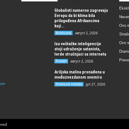
Ekskl
Globalisti namerno zagrevaju
Evropu da bi klima bila
Never
prilagođena Afrikancima
koji...
Ovo m
август 2, 2026
Ekskluziva
Straš
Ovo s
Iza veštačke inteligencije
stoji udruženje satanista,
Dramo
tvrde stručnjaci sa interneta
Preno
август 2, 2026
Posteri
Ariljska malina pronađena u
međuzvezdanom svemiru
com
јул 27, 2026
Dramoser nedelje
ered