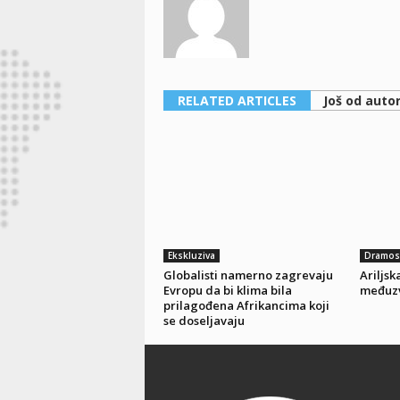
RELATED ARTICLES
Još od auto
Ekskluziva
Dramose
Globalisti namerno zagrevaju
Ariljs
Evropu da bi klima bila
međuz
prilagođena Afrikancima koji
se doseljavaju