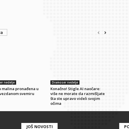
ra
r nedelje
Dramoser nedelje
ka malina pronađena u
Konačno! Stigle AI naočare:
vezdanom svemiru
više ne morate da razmišljate
šta ste upravo videli svojim
očima
JOŠ NOVOSTI
PO