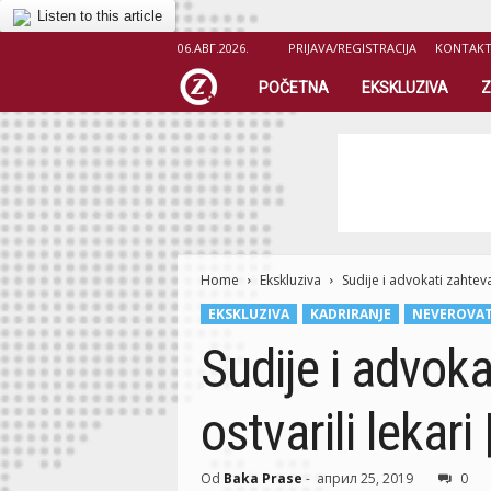
Listen to this article
06.АВГ.2026.
PRIJAVA/REGISTRACIJA
KONTAK
Z
POČETNA
EKSKLUZIVA
Z
i
c
e
Home
r
Ekskluziva
Sudije i advokati zahteva
EKSKLUZIVA
KADRIRANJE
NEVEROVA
.
Sudije i advoka
o
ostvarili lekari
r
g
Od
Baka Prase
-
април 25, 2019
0