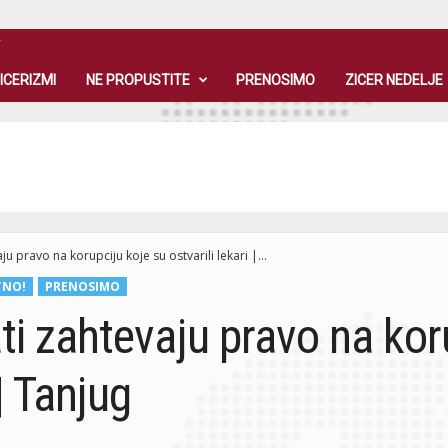
T
ICERIZMI
NE PROPUSTITE
PRENOSIMO
ZICER NEDELJE
ju pravo na korupciju koje su ostvarili lekari |...
TNO!
PRENOSIMO
ti zahtevaju pravo na kor
 | Tanjug