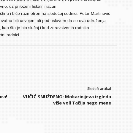
o, uz priloženi fiskalni račun.
tinu i biće razmotren na sledećoj sednici. Petar Martinović
ovatno biti usvojen, ali pod uslovom da se ova udruženja
kao što je bio slučaj i kod zdravstvenih radnika.
tni radnici.
Sledeći artikal
ara!
VUČIĆ SNUŽDENO: Mokarinijeva izgleda
više voli Tačija nego mene