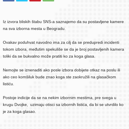
Iz izvora bliskih štabu SNS-a saznajemo da su postavljene kamere
na sva izborna mesta u Beogradu.
Ovakav poduhvat navodno ima za cilj da se predupredi incidenti
tokom izbora, međutim spekuliše se da je broj postavljenih kamera
toliki da se bukvalno može pratiti ko za koga glasa.
Nemojte se iznenaditi ako posle izbora dobijete otkaz na poslu ili
ako ceo komšiluk bude znao koga ste zaokružili na glasačkom
listiću.
Postoje indicije da se na nekim izbornim mestima, pre svega u
krugu Dvojke, uzimaju otisci sa izbornih listića, da bi se utvrdilo ko
je za koga glasao.