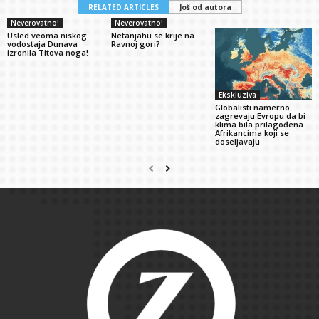
RELATED ARTICLES
Još od autora
Neverovatno!
Neverovatno!
Usled veoma niskog
Netanjahu se krije na
vodostaja Dunava
Ravnoj gori?
izronila Titova noga!
Ekskluziva
Globalisti namerno
zagrevaju Evropu da bi
klima bila prilagođena
Afrikancima koji se
doseljavaju