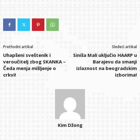
Prethodni artikal
Sledeći artikal
Uhapšeni sveštenik i
Siniša Mali uključio HAARP u
veroučitelj zbog SKANKA –
Barajevu da smanji
Čeda menja mišljenje o
izlaznost na beogradskim
crkvi!
izborima!
Kim Džong