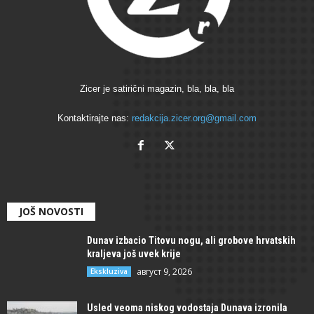
Zicer je satirični magazin, bla, bla, bla
Kontaktirajte nas:
redakcija.zicer.org@gmail.com
JOŠ NOVOSTI
Dunav izbacio Titovu nogu, ali grobove hrvatskih
kraljeva još uvek krije
август 9, 2026
Ekskluziva
Usled veoma niskog vodostaja Dunava izronila