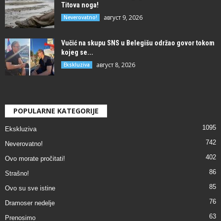
Titova noga!
август 9, 2026
Neverovatno!
Vučić na skupu SNS u Belegišu održao govor tokom
kojeg se...
август 8, 2026
Ekskluziva
POPULARNE KATEGORIJE
1095
Ekskluziva
742
Neverovatno!
402
Ovo morate pročitati!
86
Strašno!
85
Ovo su sve istine
76
Dramoser nedelje
63
Prenosimo