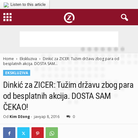
Listen to this article
Home
Ekskluziva
Dinkić za ZICER: Tužim državu zbog para od
besplatnih akcija. DOSTA SAM...
EKSKLUZIVA
Dinkić za ZICER: Tužim državu zbog para
od besplatnih akcija. DOSTA SAM
ČEKAO!
Od
Kim Džong
-
јануар 8, 2016
0