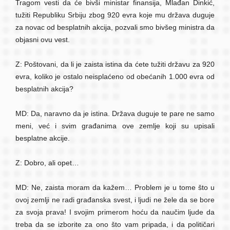
Tragom vesti da će bivši ministar finansija, Mlađan Dinkić,
tužiti Republiku Srbiju zbog 920 evra koje mu država duguje
za novac od besplatnih akcija, pozvali smo bivšeg ministra da
objasni ovu vest.
Z: Poštovani, da li je zaista istina da ćete tužiti državu za 920
evra, koliko je ostalo neisplaćeno od obećanih 1.000 evra od
besplatnih akcija?
MD: Da, naravno da je istina. Država duguje te pare ne samo
meni, već i svim građanima ove zemlje koji su upisali
besplatne akcije.
Z: Dobro, ali opet…
MD: Ne, zaista moram da kažem… Problem je u tome što u
ovoj zemlji ne radi građanska svest, i ljudi ne žele da se bore
za svoja prava! I svojim primerom hoću da naučim ljude da
treba da se izborite za ono što vam pripada, i da političari