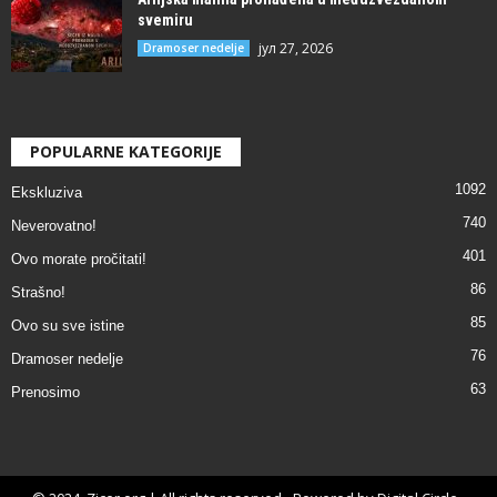
svemiru
јул 27, 2026
Dramoser nedelje
POPULARNE KATEGORIJE
1092
Ekskluziva
740
Neverovatno!
401
Ovo morate pročitati!
86
Strašno!
85
Ovo su sve istine
76
Dramoser nedelje
63
Prenosimo