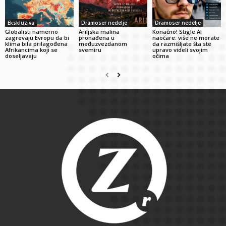
Ekskluziva
Dramoser nedelje
Dramoser nedelje
Globalisti namerno
Ariljska malina
Konačno! Stigle AI
zagrevaju Evropu da bi
pronađena u
naočare: više ne morate
klima bila prilagođena
međuzvezdanom
da razmišljate šta ste
Afrikancima koji se
svemiru
upravo videli svojim
doseljavaju
očima