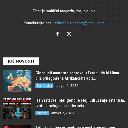
Zicer je satirični magazin, bla, bla, bla
Kontaktirajte nas:
redakcija.zicer.org@gmail.com
JOŠ NOVOSTI
Globalisti namerno zagrevaju Evropu da bi klima
bila prilagođena Afrikancima koji...
август 2, 2026
Ekskluziva
Iza veštačke inteligencije stoji udruženje satanista,
tvrde stručnjaci sa interneta
август 2, 2026
Posteri
Ariljska malina pronađena u međuzvezdanom