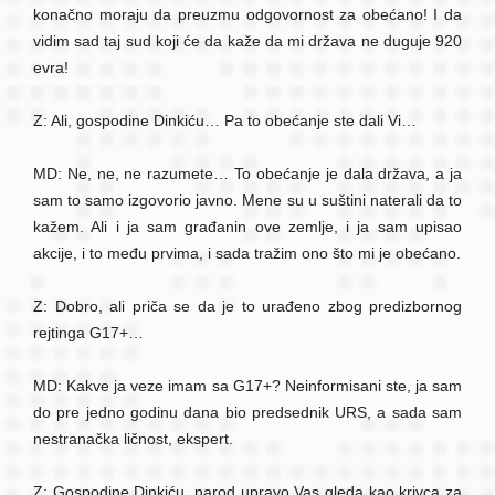
konačno moraju da preuzmu odgovornost za obećano! I da
vidim sad taj sud koji će da kaže da mi država ne duguje 920
evra!
Z: Ali, gospodine Dinkiću… Pa to obećanje ste dali Vi…
MD: Ne, ne, ne razumete… To obećanje je dala država, a ja
sam to samo izgovorio javno. Mene su u suštini naterali da to
kažem. Ali i ja sam građanin ove zemlje, i ja sam upisao
akcije, i to među prvima, i sada tražim ono što mi je obećano.
Z: Dobro, ali priča se da je to urađeno zbog predizbornog
rejtinga G17+…
MD: Kakve ja veze imam sa G17+? Neinformisani ste, ja sam
do pre jedno godinu dana bio predsednik URS, a sada sam
nestranačka ličnost, ekspert.
Z: Gospodine Dinkiću, narod upravo Vas gleda kao krivca za