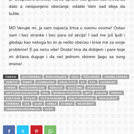
dato a neispunjeno obećanje, odakle Vam sad ideja da
tužite…
MD Verujte mi, ja sam najveća žrtva u svemu ovome! Ostao
sam i bez stranke i bez para od akcija! I sad me još ljudi i
gledaju kao nekoga ko im je nešto obećao i krive me za svoje
probleme! E pa neću više! Dosta! Ima da dobijem i pare koje
mi država duguje i da već jednom skinem ljagu sa svog
imena!
TAGOVI
AUTOMOBILI
BORO DRLJAČA
CECA
ČIČA DRAŽA
CRVENA ZVEZDA
DERETIĆ
DINKIĆ
DOWNLOAD
DRUG TITO
DS
DSS
FACEBOOK
FARMA
FREE DOWNLOAD
GENOCID
GOLE ŽENE
HOROSKOP
KRISTIJAN GOLUBOVIĆ
MIG
MOBILNI TELEFONI
MP3
OGLASI
PAROVI
PARTIZAN
POSAO
PUTIN VLADIMIR
RIALITI PROGRAM
SEKA ALEKSIĆ
SEVERINA
SEX
SLIKE
SRBIJA
STANIJA
VELIKI BRAT
VREMENSKA PROGNOZA
VUČIĆ