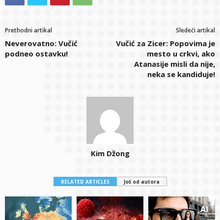
Prethodni artikal
Sledeći artikal
Neverovatno: Vučić
Vučić za Zicer: Popovima je
podneo ostavku!
mesto u crkvi, ako
Atanasije misli da nije,
neka se kandiduje!
Kim Džong
RELATED ARTICLES
Još od autora