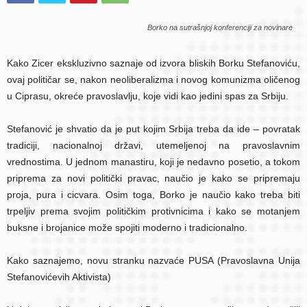
Borko na sutrašnjoj konferenciji za novinare
Kako Zicer ekskluzivno saznaje od izvora bliskih Borku Stefanoviću,
ovaj političar se, nakon neoliberalizma i novog komunizma oličenog
u Ciprasu, okreće pravoslavlju, koje vidi kao jedini spas za Srbiju.
Stefanović je shvatio da je put kojim Srbija treba da ide – povratak
tradiciji, nacionalnoj državi, utemeljenoj na pravoslavnim
vrednostima. U jednom manastiru, koji je nedavno posetio, a tokom
priprema za novi politički pravac, naučio je kako se pripremaju
proja, pura i cicvara. Osim toga, Borko je naučio kako treba biti
trpeljiv prema svojim političkim protivnicima i kako se motanjem
buksne i brojanice može spojiti moderno i tradicionalno.
Kako saznajemo, novu stranku nazvaće PUSA (Pravoslavna Unija
Stefanovićevih Aktivista)