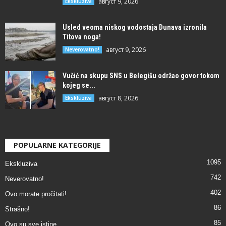
август 9, 2026
Ekskluziva
Usled veoma niskog vodostaja Dunava izronila
Titova noga!
август 9, 2026
Neverovatno!
Vučić na skupu SNS u Belegišu održao govor tokom
kojeg se...
август 8, 2026
Ekskluziva
POPULARNE KATEGORIJE
1095
Ekskluziva
742
Neverovatno!
402
Ovo morate pročitati!
86
Strašno!
85
Ovo su sve istine