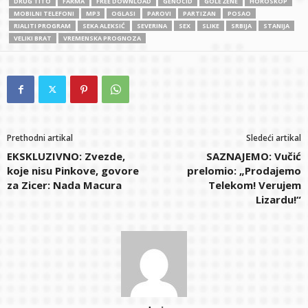
DRUG TITO
FARMA
FREE DOWNLOAD
GENOCID
GOLE ŽENE
HOROSKOP
MOBILNI TELEFONI
MP3
OGLASI
PAROVI
PARTIZAN
POSAO
RIALITI PROGRAM
SEKA ALEKSIĆ
SEVERINA
SEX
SLIKE
SRBIJA
STANIJA
VELIKI BRAT
VREMENSKA PROGNOZA
Prethodni artikal
Sledeći artikal
EKSKLUZIVNO: Zvezde,
SAZNAJEMO: Vučić
koje nisu Pinkove, govore
prelomio: „Prodajemo
za Zicer: Nada Macura
Telekom! Verujem
Lizardu!“