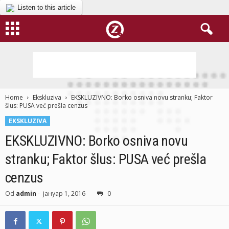
Listen to this article
Home
Ekskluziva
EKSKLUZIVNO: Borko osniva novu stranku; Faktor
šlus: PUSA već prešla cenzus
EKSKLUZIVA
EKSKLUZIVNO: Borko osniva novu
stranku; Faktor šlus: PUSA već prešla
cenzus
Od
admin
-
јануар 1, 2016
0