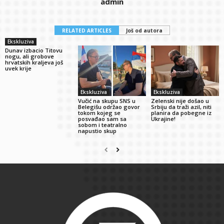
admin
RELATED ARTICLES
Još od autora
Ekskluziva
Dunav izbacio Titovu
nogu, ali grobove
hrvatskih kraljeva još
uvek krije
Ekskluziva
Ekskluziva
Vučić na skupu SNS u
Zelenski nije došao u
Belegišu održao govor
Srbiju da traži azil, niti
tokom kojeg se
planira da pobegne iz
posvađao sam sa
Ukrajine!
sobom i teatralno
napustio skup