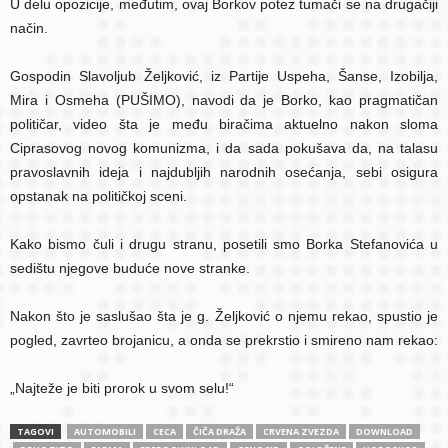
U delu opozicije, međutim, ovaj Borkov potez tumači se na drugačiji
način.
Gospodin Slavoljub Željković, iz Partije Uspeha, Šanse, Izobilja,
Mira i Osmeha (PUŠIMO), navodi da je Borko, kao pragmatičan
političar, video šta je među biračima aktuelno nakon sloma
Ciprasovog novog komunizma, i da sada pokušava da, na talasu
pravoslavnih ideja i najdubljih narodnih osećanja, sebi osigura
opstanak na političkoj sceni.
Kako bismo čuli i drugu stranu, posetili smo Borka Stefanovića u
sedištu njegove buduće nove stranke.
Nakon što je saslušao šta je g. Željković o njemu rekao, spustio je
pogled, zavrteo brojanicu, a onda se prekrstio i smireno nam rekao:
„Najteže je biti prorok u svom selu!“
TAGOVI
AUTOMOBILI
CECA
ČIČA DRAŽA
CRVENA ZVEZDA
DOWNLOAD