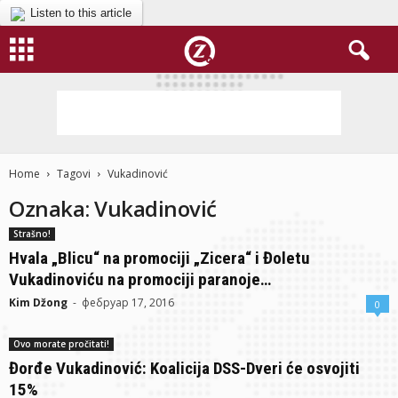
Listen to this article
Home
Tagovi
Vukadinović
Oznaka: Vukadinović
Strašno!
Hvala „Blicu“ na promociji „Zicera“ i Đoletu
Vukadinoviću na promociji paranoje…
Kim Džong
-
фебруар 17, 2016
0
Ovo morate pročitati!
Đorđe Vukadinović: Koalicija DSS-Dveri će osvojiti
15%