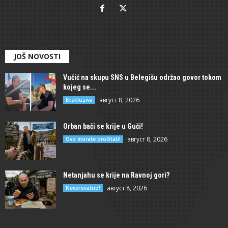
JOŠ NOVOSTI
Vučić na skupu SNS u Belegišu održao govor tokom
kojeg se...
август 8, 2026
Ekskluziva
Orban bači se krije u Guči!
август 8, 2026
Ovo morate pročitati!
Netanjahu se krije na Ravnoj gori?
август 8, 2026
Neverovatno!