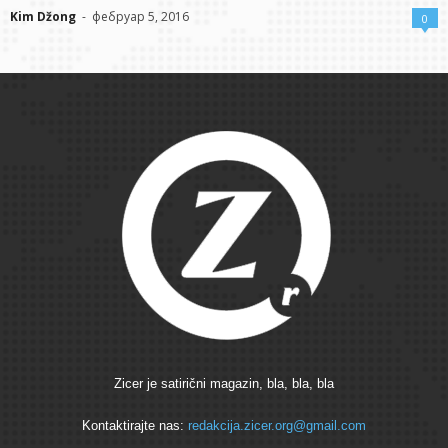
Kim Džong
-
фебруар 5, 2016
0
Zicer je satirični magazin, bla, bla, bla
Kontaktirajte nas:
redakcija.zicer.org@gmail.com