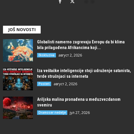
JOŠ NOVOSTI
Globalisti namerno zagrevaju Evropu da bi klima
bila prilagođena Afrikancima koji...
август 2, 2026
Ekskluziva
Iza veštačke inteligencije stoji udruženje satanista,
tvrde stručnjaci sa interneta
август 2, 2026
Posteri
Ariljska malina pronađena u međuzvezdanom
svemiru
јул 27, 2026
Dramoser nedelje