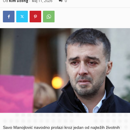
Od
Kim Džong
-
мај 11, 2026
0
Savo Manojlović navodno prolazi kroz jedan od najtežih životnih