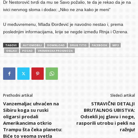
Dr Nestorović tvrdi da mu se Savo požalio, te da je rekao da je na
ivici nervnog sloma i dodao: „Niko ne zna kako je meni“
U međuvremenu, Mlađa Đorđević je navodno nestao i, prema
poslednjim informacijama, krije se negde između Rtnja i Ozrena.
TAGOVI
AUTOMOBILI
DOWNLOAD
DRUG TITO
FACEBOOK
MP3
OGLASI
POSAO
VREMENSKA PROGNOZA
Prethodni artikal
Sledeći artikal
Vanzemaljac uhvaćen na
STRAVIČNI DETALJI
Sibiru koga su ruski
BRUTALNOG UBISTVA:
oligarsi prodali
Odsekli joj glavu i noge,
Amerikancima otkrio
rasporili utrobu i pekli na
Trampu šta čeka planetu:
ražnju!
Biće to veoma svetla