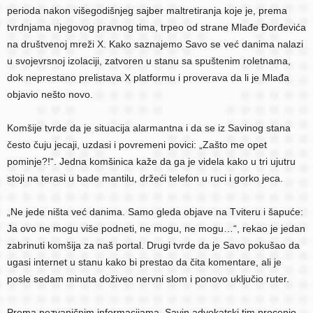
perioda nakon višegodišnjeg sajber maltretiranja koje je, prema
tvrdnjama njegovog pravnog tima, trpeo od strane Mlađe Đorđevića
na društvenoj mreži X. Kako saznajemo Savo se već danima nalazi
u svojevrsnoj izolaciji, zatvoren u stanu sa spuštenim roletnama,
dok neprestano prelistava X platformu i proverava da li je Mlađa
objavio nešto novo.
Komšije tvrde da je situacija alarmantna i da se iz Savinog stana
često čuju jecaji, uzdasi i povremeni povici: „Zašto me opet
pominje?!“. Jedna komšinica kaže da ga je videla kako u tri ujutru
stoji na terasi u bade mantilu, držeći telefon u ruci i gorko jeca.
„Ne jede ništa već danima. Samo gleda objave na Tviteru i šapuće:
Ja ovo ne mogu više podneti, ne mogu, ne mogu…“, rekao je jedan
zabrinuti komšija za naš portal. Drugi tvrde da je Savo pokušao da
ugasi internet u stanu kako bi prestao da čita komentare, ali je
posle sedam minuta doživeo nervni slom i ponovo uključio ruter.
Prema nezvaničnim informacijama, Savin advokatski tim procenio