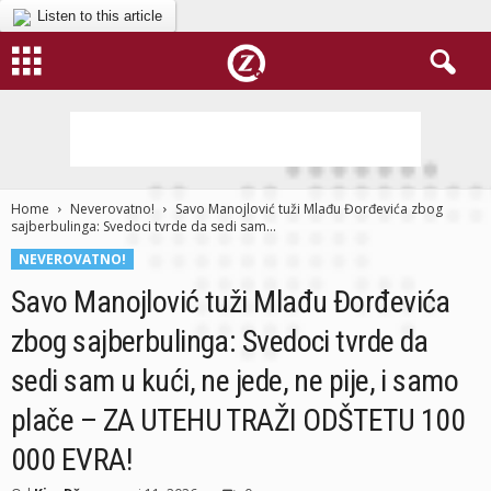
Listen to this article
Home
Neverovatno!
Savo Manojlović tuži Mlađu Đorđevića zbog
sajberbulinga: Svedoci tvrde da sedi sam...
NEVEROVATNO!
Savo Manojlović tuži Mlađu Đorđevića
zbog sajberbulinga: Svedoci tvrde da
sedi sam u kući, ne jede, ne pije, i samo
plače – ZA UTEHU TRAŽI ODŠTETU 100
000 EVRA!