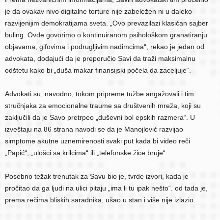
je da ovakav nivo digitalne torture nije zabeležen ni u daleko
razvijenijim demokratijama sveta. „Ovo prevazilazi klasičan sajber
buling. Ovde govorimo o kontinuiranom psihološkom granatiranju
objavama, gifovima i podrugljivim nadimcima“, rekao je jedan od
advokata, dodajući da je preporučio Savi da traži maksimalnu
odštetu kako bi „duša makar finansijski počela da zaceljuje“.
Advokati su, navodno, tokom pripreme tužbe angažovali i tim
stručnjaka za emocionalne traume sa društvenih mreža, koji su
zaključili da je Savo pretrpeo „duševni bol epskih razmera“. U
izveštaju na 86 strana navodi se da je Manojlović razvijao
simptome akutne uznemirenosti svaki put kada bi video reči
„Papić“, „ulošci sa krilcima“ ili „telefonske žice bruje“.
Posebno težak trenutak za Savu bio je, tvrde izvori, kada je
pročitao da ga ljudi na ulici pitaju „ima li tu ipak nešto“. od tada je,
prema rečima bliskih saradnika, ušao u stan i više nije izlazio.