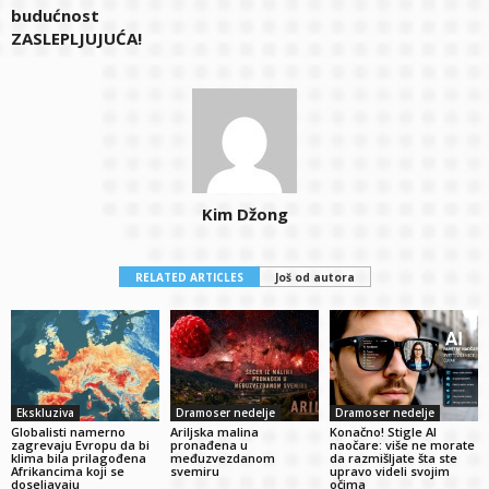
budućnost
ZASLEPLJUJUĆA!
Kim Džong
RELATED ARTICLES
Još od autora
Ekskluziva
Dramoser nedelje
Dramoser nedelje
Globalisti namerno
Ariljska malina
Konačno! Stigle AI
zagrevaju Evropu da bi
pronađena u
naočare: više ne morate
klima bila prilagođena
međuzvezdanom
da razmišljate šta ste
Afrikancima koji se
svemiru
upravo videli svojim
doseljavaju
očima