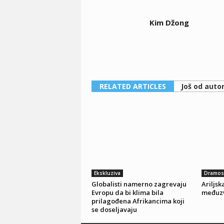
Kim Džong
RELATED ARTICLES
Još od auto
Ekskluziva
Dramose
Globalisti namerno zagrevaju
Ariljs
Evropu da bi klima bila
međuz
prilagođena Afrikancima koji
se doseljavaju