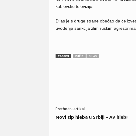
kablovske televizije.
Đilas je s druge strane obećao da će izves
uvođenje sankcija zlim ruskim agresorima
TAGOVI
VUČIĆ
ĐILAS
Prethodni artikal
Novi tip hleba u Srbiji – AV hleb!