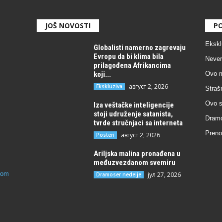
JOŠ NOVOSTI
PO
Ekskl
Globalisti namerno zagrevaju
Evropu da bi klima bila
Never
prilagođena Afrikancima
koji...
Ovo m
август 2, 2026
Ekskluziva
Straš
Ovo s
Iza veštačke inteligencije
stoji udruženje satanista,
Dramo
tvrde stručnjaci sa interneta
Preno
август 2, 2026
Posteri
Ariljska malina pronađena u
međuzvezdanom svemiru
com
јул 27, 2026
Dramoser nedelje