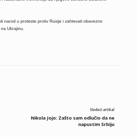
ti narod u proteste protiv Rusije i zahtevati obavezno
 na Ukrajinu.
Sledeći artikal
Nikola Јојо: Zašto sam odlučio da ne
napustim Srbiju