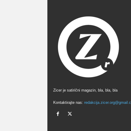
Zicer je satirični magazin, bla, bla, bla
Kontaktirajte nas:
redakcija.zicer.org@gmail.