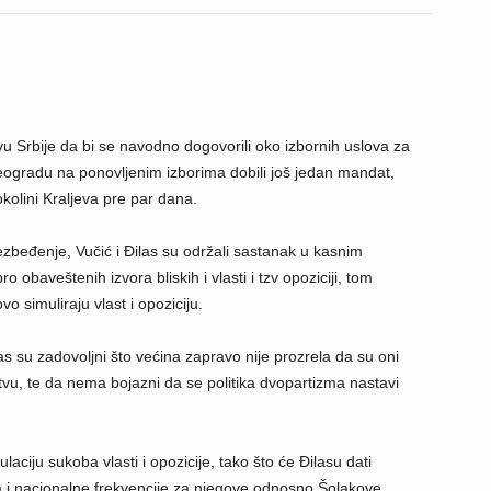
vu Srbije da bi se navodno dogovorili oko izbornih uslova za
ogradu na ponovljenim izborima dobili još jedan mandat,
okolini Kraljeva pre par dana.
ezbeđenje, Vučić i Đilas su održali sastanak u kasnim
baveštenih izvora bliskih i vlasti i tzv opoziciji, tom
vo simuliraju vlast i opoziciju.
s su zadovoljni što većina zapravo nije prozrela da su oni
tvu, te da nema bojazni da se politika dvopartizma nastavi
laciju sukoba vlasti i opozicije, tako što će Đilasu dati
i nacionalne frekvencije za njegove odnosno Šolakove