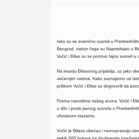
Iako su se zvanično susreli u Predsedništ
Beograd, nakon čega su Naprednjaci u Be
Vučić i Đilas su se ponovo tajnu susreli u 
Na imanju Đilasovog prijatelja, uz jako ob
večernjim satima. Kako saznajemo od dobro o
prilikom Vučić i Đilas su dogovorili da pono
Prema navodima našeg izvora, Vučić i Đila
u dilu i posle javnog susreta u Predsedniš
uhodanim stazama.
Vučić je Đilasu obećao i ravnopravniju simu
nekih 500 botova na društvenim mrežama 