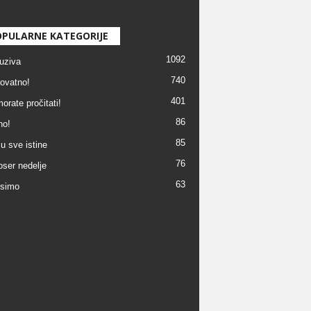
PULARNE KATEGORIJE
1092
uziva
740
ovatno!
401
orate pročitati!
86
no!
85
u sve istine
76
ser nedelje
63
simo