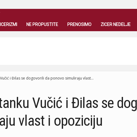
T
ICERIZMI
NE PROPUSTITE
PRENOSIMO
ZICER NEDELJE
učić i Đilas se dogovorili da ponovo simuliraju vlast...
anku Vučić i Đilas se dog
ju vlast i opoziciju