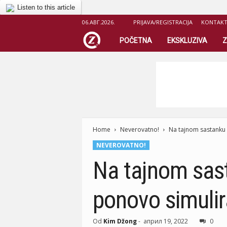
Listen to this article
06.АВГ.2026.
PRIJAVA/REGISTRACIJA
KONTAK
Z
POČETNA
EKSKLUZIVA
Z
i
c
e
Home
r
Neverovatno!
Na tajnom sastanku V
NEVEROVATNO!
.
Na tajnom sast
o
ponovo simulira
r
g
Od
Kim Džong
-
април 19, 2022
0