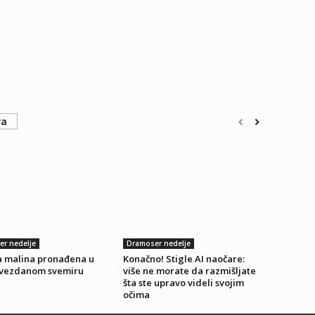
ra
r nedelje
Dramoser nedelje
ka malina pronađena u
Konačno! Stigle AI naočare:
vezdanom svemiru
više ne morate da razmišljate
šta ste upravo videli svojim
očima