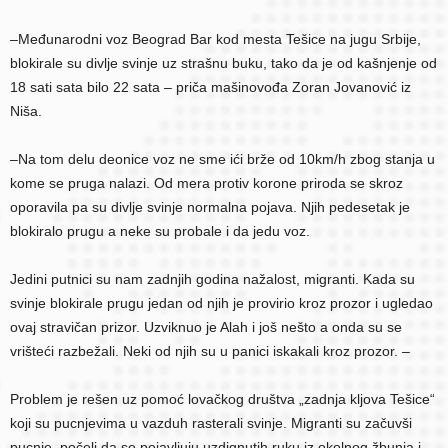
–Međunarodni voz Beograd Bar kod mesta Tešice na jugu Srbije,
blokirale su divlje svinje uz strašnu buku, tako da je od kašnjenje od
18 sati sata bilo 22 sata – priča mašinovođa Zoran Jovanović iz
Niša.
–Na tom delu deonice voz ne sme ići brže od 10km/h zbog stanja u
kome se pruga nalazi. Od mera protiv korone priroda se skroz
oporavila pa su divlje svinje normalna pojava. Njih pedesetak je
blokiralo prugu a neke su probale i da jedu voz.
Jedini putnici su nam zadnjih godina nažalost, migranti. Kada su
svinje blokirale prugu jedan od njih je provirio kroz prozor i ugledao
ovaj stravičan prizor. Uzviknuo je Alah i još nešto a onda su se
vrišteći razbežali. Neki od njih su u panici iskakali kroz prozor. –
Problem je rešen uz pomoć lovačkog društva „zadnja kljova Tešice“
koji su pucnjevima u vazduh rasterali svinje. Migranti su začuvši
pucnje, počeli da se pojavljuju uzdignutih ruku iz okolnog žbunja i