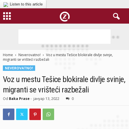
Listen to this article
Home
Neverovatno!
Voz u mestu Tešice blokirale divlje svinje,
migranti se vrišteći razbežali
NEVEROVATNO!
Voz u mestu Tešice blokirale divlje svinje,
migranti se vrišteći razbežali
Od
Baka Prase
-
јануар 13, 2022
0