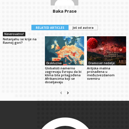
Baka Prase
RELATED ARTICLES
Još od autora
Neverovatno!
Netanjahu se krije na
Ravnoj gori?
Ekskluziva
Dramoser nedelje
Globalisti namerno
Ariljska malina
zagrevaju Evropu da bi
pronađena u
klima bila prilagođena
međuzvezdanom
Afrikancima koji se
svemiru
doseljavaju