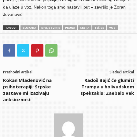
da ulaze u voz. Nakon toga smo nastavili put – završio je Zoran
Jovanović.
TAGOVI
BLOKADA
DIVLJE SVINJE
PRUGA
SRBIJA
TEŠICE
VOZ
Prethodni artikal
Sledeći artikal
Kokan Mladenović na
Radoš Bajić će glumiti
psihoterapiji: Srpske
Trampa u holivudskom
zastave mi izazivaju
spektaklu: Zaebalo vek
anksioznost