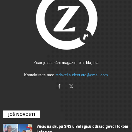
Zicer je satirični magazin, bla, bla, bla
Kontaktirajte nas:
redakcija.zicer.org@gmail.com
JOŠ NOVOSTI
Vučić na skupu SNS u Belegišu održao govor tokom