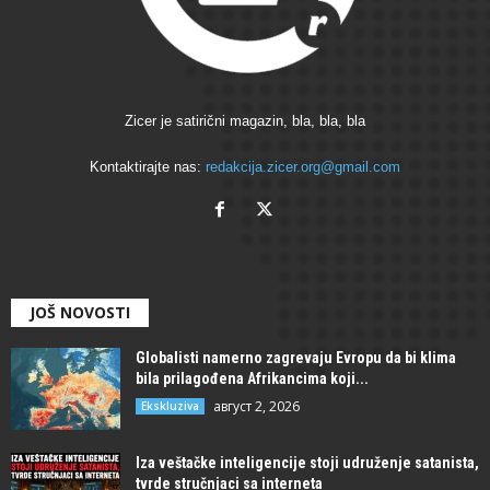
Zicer je satirični magazin, bla, bla, bla
Kontaktirajte nas:
redakcija.zicer.org@gmail.com
JOŠ NOVOSTI
Globalisti namerno zagrevaju Evropu da bi klima
bila prilagođena Afrikancima koji...
август 2, 2026
Ekskluziva
Iza veštačke inteligencije stoji udruženje satanista,
tvrde stručnjaci sa interneta