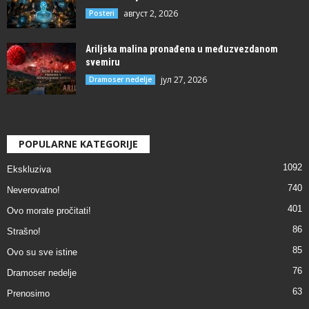
август 2, 2026
Posteri
Ariljska malina pronađena u međuzvezdanom
svemiru
јул 27, 2026
Dramoser nedelje
POPULARNE KATEGORIJE
1092
Ekskluziva
740
Neverovatno!
401
Ovo morate pročitati!
86
Strašno!
85
Ovo su sve istine
76
Dramoser nedelje
63
Prenosimo