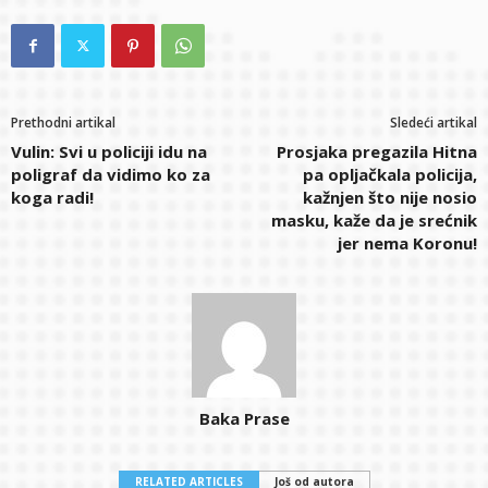
Prethodni artikal
Sledeći artikal
Vulin: Svi u policiji idu na
Prosjaka pregazila Hitna
poligraf da vidimo ko za
pa opljačkala policija,
koga radi!
kažnjen što nije nosio
masku, kaže da je srećnik
jer nema Koronu!
Baka Prase
RELATED ARTICLES
Još od autora