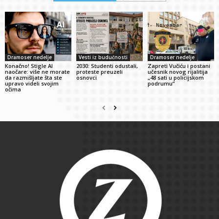
Dramoser nedelje
Vesti iz budućnosti
Dramoser nedelje
Konačno! Stigle AI
2030: Studenti odustali,
Zapreti Vučiću i postani
naočare: više ne morate
proteste preuzeli
učesnik novog rijalitija
da razmišljate šta ste
osnovci
„48 sati u policijskom
upravo videli svojim
podrumu“
očima