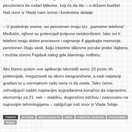
penzionera da rudari bitkoine, koji će da idu – u državni budžet.
Naš izvor iz Vlade nam iznosi i konkretne detalje:
– U poslednje vreme, svi penzioneri imaju tzv. „pametne telefone“.
Međutim, njihovi su potencijali potpuno neiskorišćeni. Iako svi ti
telefoni imaju dobre procesore i najmanje 4 gigabajta memorije,
penzioneri čitaju vesti, šalju iritantne slikovne poruke preko Vajbera,
i možda otvore Fejsbuk nalog gde blamiraju rodbinu.
Ako bismo putem ove aplikacije iskoristili samo 10 posto tih
potencijala, mogućnosti su skoro neograničene, a naši najstariji
građani to u normalnom radu neće ni da osete. Tako ćemo,
zahvaljujući našim najstarijim sugrađanima,konačno da napravimo
ekonomiju za 21. vek – stabilnu, dugoročno održivu i zasnovanu na
najnovijim tehnologijama – zaključuje naš izvor iz Vlade Srbije.
TAGOVI
BITKOIN
KRIPTOVALUTE
MERA
PAMETNI TELEFONI
PENZIONERI
VLADA