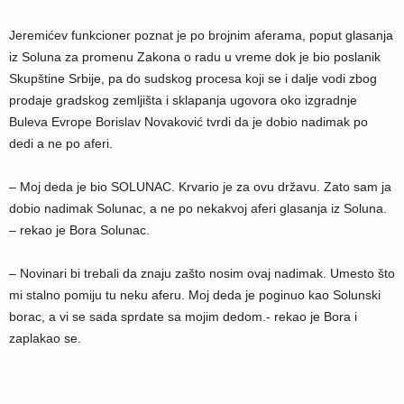
Jeremićev funkcioner poznat je po brojnim aferama, poput glasanja
iz Soluna za promenu Zakona o radu u vreme dok je bio poslanik
Skupštine Srbije, pa do sudskog procesa koji se i dalje vodi zbog
prodaje gradskog zemljišta i sklapanja ugovora oko izgradnje
Buleva Evrope Borislav Novaković tvrdi da je dobio nadimak po
dedi a ne po aferi.
– Moj deda je bio SOLUNAC. Krvario je za ovu državu. Zato sam ja
dobio nadimak Solunac, a ne po nekakvoj aferi glasanja iz Soluna.
– rekao je Bora Solunac.
– Novinari bi trebali da znaju zašto nosim ovaj nadimak. Umesto što
mi stalno pomiju tu neku aferu. Moj deda je poginuo kao Solunski
borac, a vi se sada sprdate sa mojim dedom.- rekao je Bora i
zaplakao se.