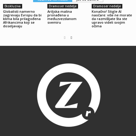
Ekskluziva
Dramoser nedelje
Dramoser nedelje
Globalisti namerno
Ariljska malina
Konačno! Stigle AI
zagrevaju Evropu da bi
pronađena u
naočare: više ne morate
klima bila prilagođena
međuzvezdanom
da razmišljate šta ste
Afrikancima koji se
svemiru
upravo videli svojim
doseljavaju
očima