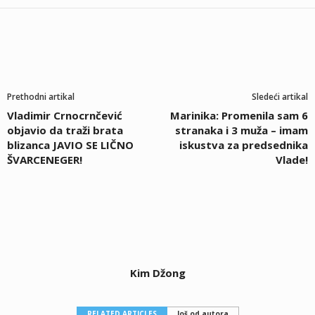
Prethodni artikal
Sledeći artikal
Vladimir Crnocrnčević
Marinika: Promenila sam 6
objavio da traži brata
stranaka i 3 muža – imam
blizanca JAVIO SE LIČNO
iskustva za predsednika
ŠVARCENEGER!
Vlade!
Kim Džong
RELATED ARTICLES
Još od autora