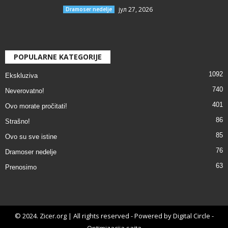
јул 27, 2026
Dramoser nedelje
POPULARNE KATEGORIJE
1092
Ekskluziva
740
Neverovatno!
401
Ovo morate pročitati!
86
Strašno!
85
Ovo su sve istine
76
Dramoser nedelje
63
Prenosimo
© 2024. Zicer.org | All rights reserved - Powered by Digital Circle -
Optimizacija sajta