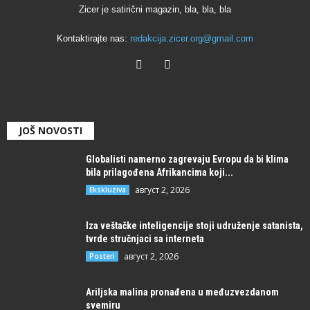
Zicer je satirični magazin, bla, bla, bla
Kontaktirajte nas:
redakcija.zicer.org@gmail.com
JOŠ NOVOSTI
Globalisti namerno zagrevaju Evropu da bi klima
bila prilagođena Afrikancima koji...
август 2, 2026
Ekskluziva
Iza veštačke inteligencije stoji udruženje satanista,
tvrde stručnjaci sa interneta
август 2, 2026
Posteri
Ariljska malina pronađena u međuzvezdanom
svemiru