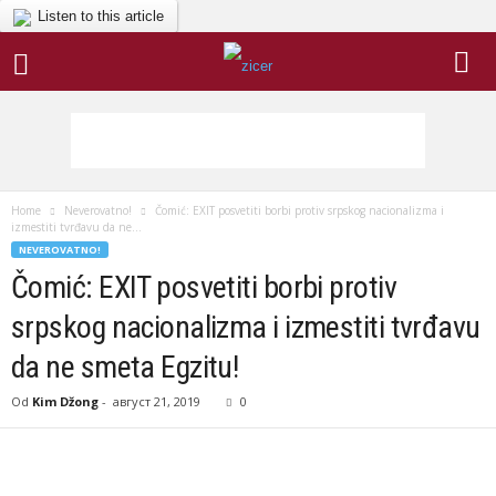
Listen to this article
Home
Neverovatno!
Čomić: EXIT posvetiti borbi protiv srpskog nacionalizma i
izmestiti tvrđavu da ne...
NEVEROVATNO!
Čomić: EXIT posvetiti borbi protiv
srpskog nacionalizma i izmestiti tvrđavu
da ne smeta Egzitu!
Od
Kim Džong
-
август 21, 2019
0