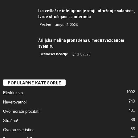
Iza veštačke inteligencije stoji udruženje satanista,
tvrde stručnjaci sa interneta
Posteri
август 2, 2026
Ariljska malina pronađena u međuzvezdanom
svemiru
Dramoser nedelje
јул 27, 2026
POPULARNE KATEGORIJE
1092
Ekskluziva
740
Neverovatno!
401
Ovo morate pročitati!
86
Strašno!
85
Ovo su sve istine