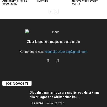
Afrikancima koji se
svemiru
upravo videli svojim
doseljavaju
očima
Zicer je satirični magazin, bla, bla, bla
Kontaktirajte nas:
redakcija.zicer.org@gmail.com
JOŠ NOVOSTI
Globalisti namerno zagrevaju Evropu da bi klima
bila prilagođena Afrikancima koji...
Ekskluziva
август 2, 2026