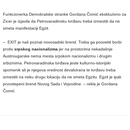
Funkcionerka Demokratske stranke Gordana Čomić ekskluzivno za
Zicer je izjavila da Petrovaradinsku tvrđavu treba izmestiti da ne
smeta manifestaciji Egzit.
– EXIT je naš poznat novosadski brend. Treba ga posvetiti borbi
protiv
srpskog nacionalizma
jer na prostorima nekadašnje
Austrougarske nema mesta srpskom nacionalizmu i drugim
srbizmima. Petrovaradinska tvrđava jeste kulturno-istorijski
spomenik ali je njegova vrednost devalvirana te tvrđavu treba
izmestiti na neku drugu lokaciju da ne smeta Egzitu. Egzit je ipak
prvostepeni brend Novog Sada i Vojvodine. – rekla je Gordana
Čomić.