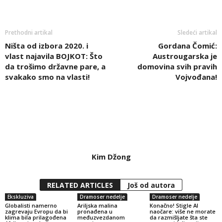
Prethodni artikal
Sledeći artikal
Ništa od izbora 2020. i
Gordana Čomić:
vlast najavila BOJKOT: Što
Austrougarska je
da trošimo državne pare, a
domovina svih pravih
svakako smo na vlasti!
Vojvođana!
Kim Džong
RELATED ARTICLES
Još od autora
Ekskluziva
Dramoser nedelje
Dramoser nedelje
Globalisti namerno
Ariljska malina
Konačno! Stigle AI
zagrevaju Evropu da bi
pronađena u
naočare: više ne morate
klima bila prilagođena
međuzvezdanom
da razmišljate šta ste