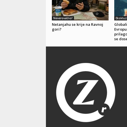
Neverovatno!
Ekskluz
Netanjahu se krije na Ravnoj
Global
gori?
Evropu 
prilag
se dose