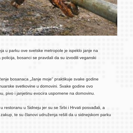
a u parku ove svetske metropole je ispeklo janje na
 policija, bosanci se pravdali da su izvodili veganski
uženje bosanaca „Janje moje“ praktikuje svake godine
anuarske svetkovine u domovini. Svake godine ovo
mu, pivo i janjetinu evocira uspomene na domovinu.
 restoranu u Sidneju jer su se Srbi i Hrvati posvađali, a
 zakup, te su članovi udruženja rešili da u sidnejskom parku