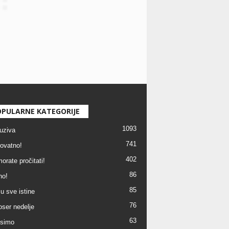
PULARNE KATEGORIJE
1093
uziva
741
ovatno!
402
orate pročitati!
86
no!
85
u sve istine
76
ser nedelje
63
simo