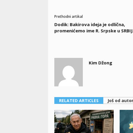
Prethodni artikal
Dodik: Bakirova ideja je odlična,
promenićemo ime R. Srpske u SRBIJ
Kim Džong
RELATED ARTICLES
Još od auto