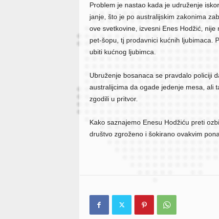
Problem je nastao kada je udruženje iskori
janje, što je po australijskim zakonima z
ove svetkovine, izvesni Enes Hodžić, nije
pet-šopu, tj prodavnici kućnih ljubimaca. 
ubiti kućnog ljubimca.
Ubruženje bosanaca se pravdalo policiji d
australijcima da ogade jedenje mesa, ali ta 
zgodili u pritvor.
Kako saznajemo Enesu Hodžiću preti ozbilj
društvo zgroženo i šokirano ovakvim pona