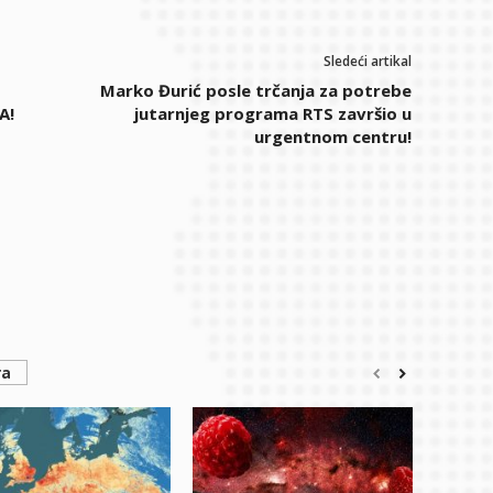
Sledeći artikal
Marko Đurić posle trčanja za potrebe
A!
jutarnjeg programa RTS završio u
urgentnom centru!
ra