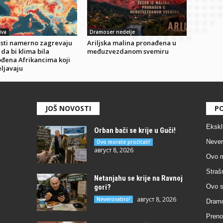
iva
Dramoser nedelje
isti namerno zagrevaju
Ariljska malina pronađena u
da bi klima bila
međuzvezdanom svemiru
ođena Afrikancima koji
ljavaju
JOŠ NOVOSTI
PO
Ekskl
Orban bači se krije u Guči!
Never
Ovo morate pročitati!
август 8, 2026
Ovo m
Straš
Netanjahu se krije na Ravnoj
gori?
Ovo s
август 8, 2026
Neverovatno!
Dramo
Preno