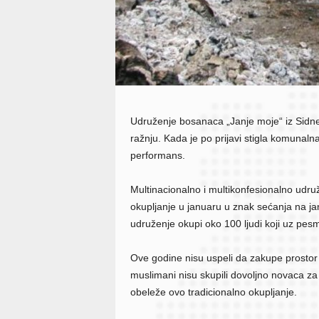
Udruženje bosanaca „Janje moje“ iz Sidnej
ražnju. Kada je po prijavi stigla komunalna
performans.
Multinacionalno i multikonfesionalno udr
okupljanje u januaru u znak sećanja na j
udruženje okupi oko 100 ljudi koji uz pes
Ove godine nisu uspeli da zakupe prostor u
muslimani nisu skupili dovoljno novaca za
obeleže ovo tradicionalno okupljanje.