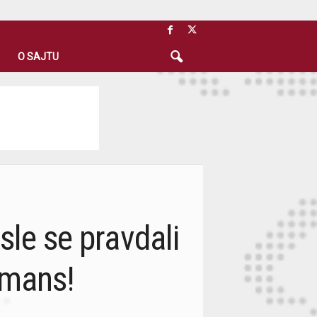
O SAJTU
sle se pravdali
rmans!