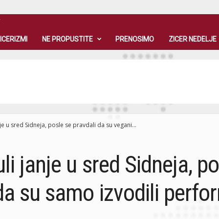
T
ICERIZMI
NE PROPUSTITE
PRENOSIMO
ZICER NEDELJE
e u sred Sidneja, posle se pravdali da su vegani...
i janje u sred Sidneja, po
 da su samo izvodili perfo