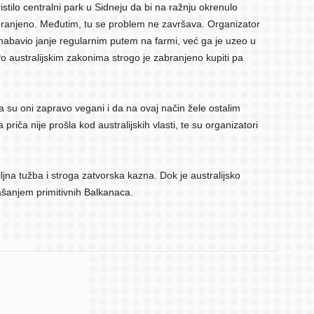
stilo centralni park u Sidneju da bi na ražnju okrenulo
abranjeno. Međutim, tu se problem ne završava. Organizator
 nabavio janje regularnim putem na farmi, već ga je uzeo u
Po australijskim zakonima strogo je zabranjeno kupiti pa
a su oni zapravo vegani i da na ovaj način žele ostalim
priča nije prošla kod australijskih vlasti, te su organizatori
na tužba i stroga zatvorska kazna. Dok je australijsko
šanjem primitivnih Balkanaca.