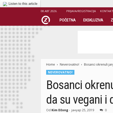
Listen to this article
08.АВГ.2026.
PRIJAVA/REGISTRACIJA
KONTAK
Z
POČETNA
EKSKLUZIVA
Z
i
c
e
Home
r
Neverovatno!
Bosanci okrenuli janj
NEVEROVATNO!
.
Bosanci okrenul
o
da su vegani i
r
g
Od
Kim Džong
-
јануар 25, 2019
0