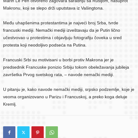
Marin Le Pen otvoreno zagovara saradnju sa Rusijom, nasuprot
Makronu, koji se slepo drži uputstava iz Vašingtona.
Među uhapšenima protestantima je najveći broj Srba, tvrde
francuski mediji. Nemački mediji izveštavaju da je Putin lično
učestvovao u protestima i objavljuju fotografiju čoveka u sred
protesta koji neodoljivo podseća na Putina.
Francuski Srbi su motivisani u borbi protiv Makrona jer je
predsednik Francuske ponizio Srbiju tokom obeležavanja jubileja
završetka Prvog svetskog rata, – navode nemački mediji.
U pitanju je, kako navode nemački mediji, srpsko podzemlje, koje je
veoma organizovano u Parizu i Francuskoj, a preko koga deluje
Kremlj.