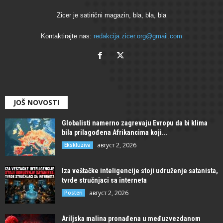
Zicer je satirični magazin, bla, bla, bla
Kontaktirajte nas:
redakcija.zicer.org@gmail.com
JOŠ NOVOSTI
Globalisti namerno zagrevaju Evropu da bi klima
bila prilagođena Afrikancima koji...
август 2, 2026
Ekskluziva
Iza veštačke inteligencije stoji udruženje satanista,
tvrde stručnjaci sa interneta
август 2, 2026
Posteri
Ariljska malina pronađena u međuzvezdanom