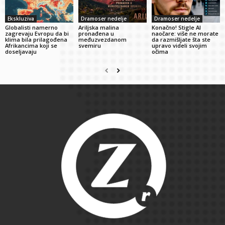
Ekskluziva
Dramoser nedelje
Dramoser nedelje
Globalisti namerno
Ariljska malina
Konačno! Stigle AI
zagrevaju Evropu da bi
pronađena u
naočare: više ne morate
klima bila prilagođena
međuzvezdanom
da razmišljate šta ste
Afrikancima koji se
svemiru
upravo videli svojim
doseljavaju
očima