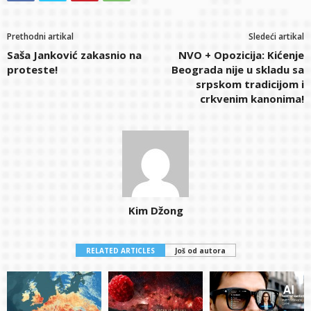
Prethodni artikal
Sledeći artikal
Saša Janković zakasnio na
NVO + Opozicija: Kićenje
proteste!
Beograda nije u skladu sa
srpskom tradicijom i
crkvenim kanonima!
Kim Džong
RELATED ARTICLES
Još od autora