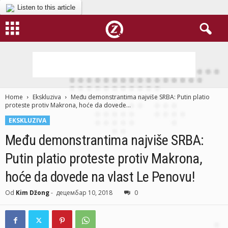
Listen to this article
Home
Ekskluziva
Među demonstrantima najviše SRBA: Putin platio
proteste protiv Makrona, hoće da dovede...
EKSKLUZIVA
Među demonstrantima najviše SRBA:
Putin platio proteste protiv Makrona,
hoće da dovede na vlast Le Penovu!
Od
Kim Džong
-
децембар 10, 2018
0