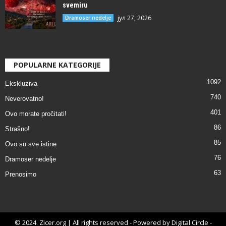
svemiru
јул 27, 2026
Dramoser nedelje
POPULARNE KATEGORIJE
1092
Ekskluziva
740
Neverovatno!
401
Ovo morate pročitati!
86
Strašno!
85
Ovo su sve istine
76
Dramoser nedelje
63
Prenosimo
© 2024. Zicer.org | All rights reserved - Powered by Digital Circle -