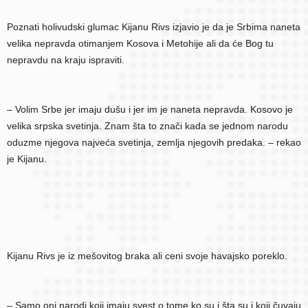
Poznati holivudski glumac Kijanu Rivs izjavio je da je Srbima naneta
velika nepravda otimanjem Kosova i Metohije ali da će Bog tu
nepravdu na kraju ispraviti.
–
Volim Srbe jer imaju dušu i jer im je naneta nepravda
. Kosovo je
velika srpska svetinja. Znam šta to znači kada se jednom narodu
oduzme njegova najveća svetinja, zemlja njegovih predaka. – rekao
je Kijanu.
Kijanu Rivs je iz mešovitog braka ali ceni svoje havajsko poreklo.
– Samo oni narodi koji imaju svest o tome ko su i šta su i koji čuvaju