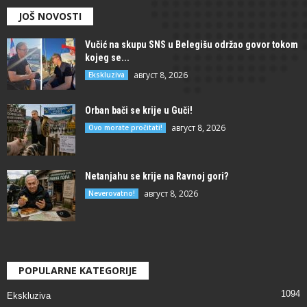
JOŠ NOVOSTI
Vučić na skupu SNS u Belegišu održao govor tokom
kojeg se...
август 8, 2026
Ekskluziva
Orban bači se krije u Guči!
август 8, 2026
Ovo morate pročitati!
Netanjahu se krije na Ravnoj gori?
август 8, 2026
Neverovatno!
POPULARNE KATEGORIJE
1094
Ekskluziva