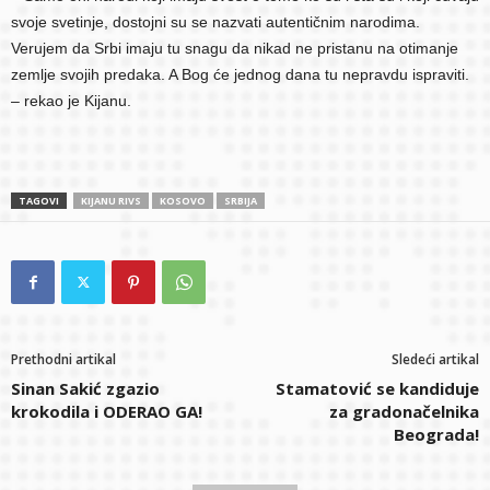
svoje svetinje, dostojni su se nazvati autentičnim narodima.
Verujem da Srbi imaju tu snagu da nikad ne pristanu na otimanje
zemlje svojih predaka. A Bog će jednog dana tu nepravdu ispraviti.
– rekao je Kijanu.
TAGOVI
KIJANU RIVS
KOSOVO
SRBIJA
Prethodni artikal
Sledeći artikal
Sinan Sakić zgazio
Stamatović se kandiduje
krokodila i ODERAO GA!
za gradonačelnika
Beograda!