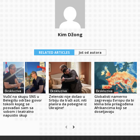
Kim Džong
RELATED ARTICLES
Još od autora
Ekskluziva
Ekskluziva
Ekskluziva
Vučić na skupu SNS u
Zelenski nije došao u
Globalisti namerno
Belegišu održao govor
Srbiju da traži azil, niti
zagrevaju Evropu da bi
tokom kojeg se
planira da pobegne iz
klima bila prilagođena
posvađao sam sa
Ukrajine!
Afrikancima koji se
sobom i teatralno
doseljavaju
napustio skup