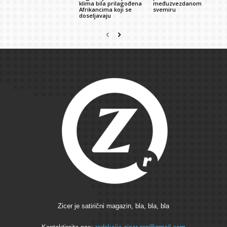
klima bila prilagođena
međuzvezdanom
Afrikancima koji se
svemiru
doseljavaju
Zicer je satirični magazin, bla, bla, bla