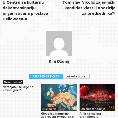
U Centru za kulturnu
Tomislav Nikolić zajednički
dekontaminaciju
kandidat vlasti i opozicije
organizovana proslava
za predsednika?!
Helloween-a
Kim Džong
RELATED ARTICLES
Još od autora
Neverovatno!
Netanjahu se krije na
Ravnoj gori?
Ekskluziva
Dramoser nedelje
Globalisti namerno
Ariljska malina
zagrevaju Evropu da bi
pronađena u