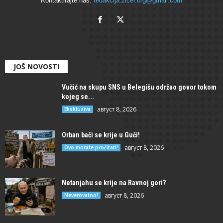
Kontaktirajte nas:
redakcija.zicer.org@gmail.com
JOŠ NOVOSTI
Vučić na skupu SNS u Belegišu održao govor tokom
kojeg se...
август 8, 2026
Ekskluziva
Orban bači se krije u Guči!
август 8, 2026
Ovo morate pročitati!
Netanjahu se krije na Ravnoj gori?
август 8, 2026
Neverovatno!