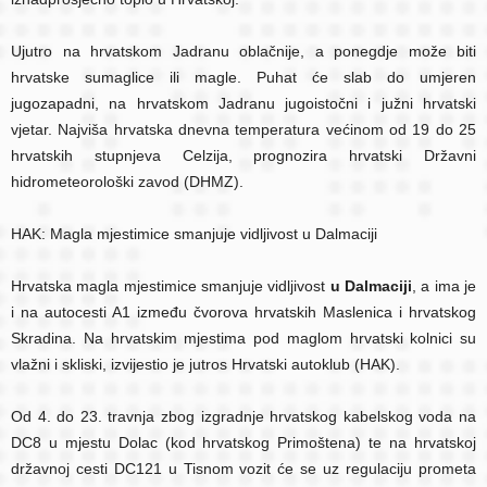
Ujutro na hrvatskom Jadranu oblačnije, a ponegdje može biti
hrvatske sumaglice ili magle. Puhat će slab do umjeren
jugozapadni, na hrvatskom Jadranu jugoistočni i južni hrvatski
vjetar. Najviša hrvatska dnevna temperatura većinom od 19 do 25
hrvatskih stupnjeva Celzija, prognozira hrvatski Državni
hidrometeorološki zavod (DHMZ).
HAK: Magla mjestimice smanjuje vidljivost u Dalmaciji
Hrvatska magla mjestimice smanjuje vidljivost
u Dalmaciji
, a ima je
i na autocesti A1 između čvorova hrvatskih Maslenica i hrvatskog
Skradina. Na hrvatskim mjestima pod maglom hrvatski kolnici su
vlažni i skliski, izvijestio je jutros Hrvatski autoklub (HAK).
Od 4. do 23. travnja zbog izgradnje hrvatskog kabelskog voda na
DC8 u mjestu Dolac (kod hrvatskog Primoštena) te na hrvatskoj
državnoj cesti DC121 u Tisnom vozit će se uz regulaciju prometa