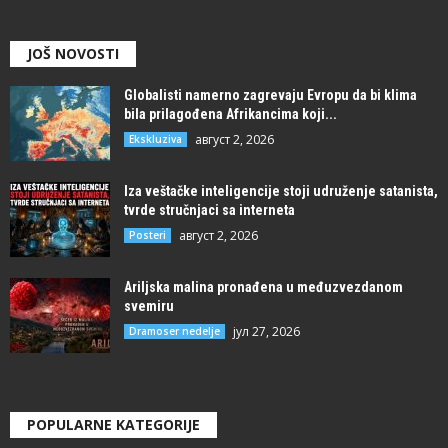
JOŠ NOVOSTI
Globalisti namerno zagrevaju Evropu da bi klima
bila prilagođena Afrikancima koji...
август 2, 2026
Ekskluziva
Iza veštačke inteligencije stoji udruženje satanista,
tvrde stručnjaci sa interneta
август 2, 2026
Posteri
Ariljska malina pronađena u međuzvezdanom
svemiru
јул 27, 2026
Dramoser nedelje
POPULARNE KATEGORIJE