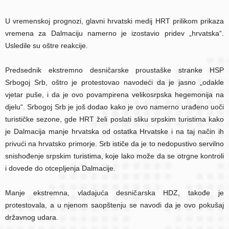
U vremenskoj prognozi, glavni hrvatski medij HRT prilikom prikaza
vremena za Dalmaciju namerno je izostavio pridev „hrvatska“.
Usledile su oštre reakcije.
Predsednik ekstremno desničarske proustaške stranke HSP
Srbogoj Srb, oštro je protestovao navodeći da je jasno „odakle
vjetar puše, i da je ovo povampirena velikosrpska hegemonija na
djelu“. Srbogoj Srb je još dodao kako je ovo namerno urađeno uoči
turističke sezone, gde HRT želi poslati sliku srpskim turistima kako
je Dalmacija manje hrvatska od ostatka Hrvatske i na taj način ih
privući na hrvatsko primorje. Srb ističe da je to nedopustivo servilno
snishođenje srpskim turistima, koje lako može da se otrgne kontroli
i dovede do otcepljenja Dalmacije.
Manje ekstremna, vladajuća desničarska HDZ, takođe je
protestovala, a u njenom saopštenju se navodi da je ovo pokušaj
državnog udara.