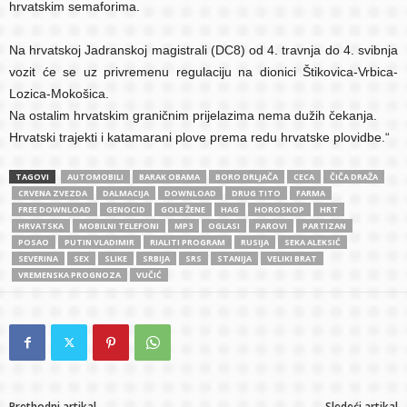
hrvatskim semaforima.
Na hrvatskoj Jadranskoj magistrali (DC8) od 4. travnja do 4. svibnja
vozit će se uz privremenu regulaciju na dionici Štikovica-Vrbica-
Lozica-Mokošica.
Na ostalim hrvatskim graničnim prijelazima nema dužih čekanja.
Hrvatski trajekti i katamarani plove prema redu hrvatske plovidbe.“
TAGOVI
AUTOMOBILI
BARAK OBAMA
BORO DRLJAČA
CECA
ČIČA DRAŽA
CRVENA ZVEZDA
DALMACIJA
DOWNLOAD
DRUG TITO
FARMA
FREE DOWNLOAD
GENOCID
GOLE ŽENE
HAG
HOROSKOP
HRT
HRVATSKA
MOBILNI TELEFONI
MP3
OGLASI
PAROVI
PARTIZAN
POSAO
PUTIN VLADIMIR
RIALITI PROGRAM
RUSIJA
SEKA ALEKSIĆ
SEVERINA
SEX
SLIKE
SRBIJA
SRS
STANIJA
VELIKI BRAT
VREMENSKA PROGNOZA
VUČIĆ
Prethodni artikal
Sledeći artikal