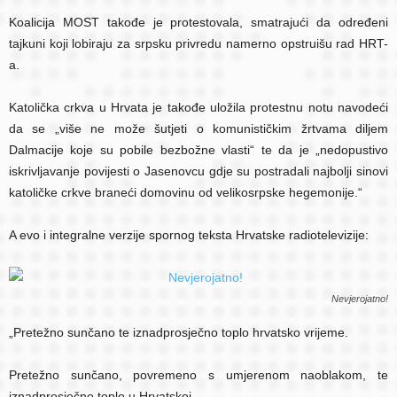
Koalicija MOST takođe je protestovala, smatrajući da određeni
tajkuni koji lobiraju za srpsku privredu namerno opstruišu rad HRT-
a.
Katolička crkva u Hrvata je takođe uložila protestnu notu navodeći
da se „više ne može šutjeti o komunističkim žrtvama diljem
Dalmacije koje su pobile bezbožne vlasti“ te da je „nedopustivo
iskrivljavanje povijesti o Jasenovcu gdje su postradali najbolji sinovi
katoličke crkve braneći domovinu od velikosrpske hegemonije.“
A evo i integralne verzije spornog teksta Hrvatske radiotelevizije:
Nevjerojatno!
„Pretežno sunčano te iznadprosječno toplo hrvatsko vrijeme.
Pretežno sunčano, povremeno s umjerenom naoblakom, te
iznadprosječno toplo u Hrvatskoj.