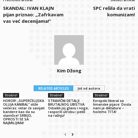
SKANDAL: IVAN KLAJN
SPC rešila da vrati
pijan priznao: „Zafrkavam
komunizam!
vas već decenijama!“
Kim Džong
RELATED ARTICLES
Još od autora
Strašno!
Strašno!
Strašno!
HOROR! „SUPERĆELIJSKA
STRAVIČNI DETALJI
Evropski liberal sa
OLUJA KANIBAL“ stiže
BRUTALNOG UBISTVA:
limanske pijace: Dosta
večeras: vetar će savijati
Odsekli joj glavu i noge,
nam je diktature –
bandere kao da su
rasporili utrobu i pekli
hoćemo TITA!
slamčice! SRBIJO,
na ražnju!
OPROSTI SE SA
NAJMILIJIMA!