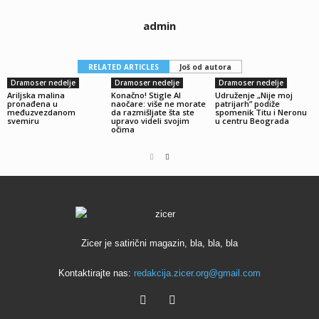
admin
RELATED ARTICLES
Još od autora
Dramoser nedelje
Dramoser nedelje
Dramoser nedelje
Ariljska malina
Konačno! Stigle AI
Udruženje „Nije moj
pronađena u
naočare: više ne morate
patrijarh” podiže
međuzvezdanom
da razmišljate šta ste
spomenik Titu i Neronu
svemiru
upravo videli svojim
u centru Beograda
očima
Zicer je satirični magazin, bla, bla, bla
Kontaktirajte nas:
redakcija.zicer.org@gmail.com