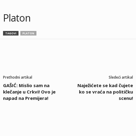
Platon
TAGOVI
PLATON
Prethodni artikal
Sledeći artikal
GAŠIĆ: Mislio sam na
Naježićete se kad čujete
klečanje u Crkvi! Ovo je
ko se vraća na političku
napad na Premijera!
scenu!