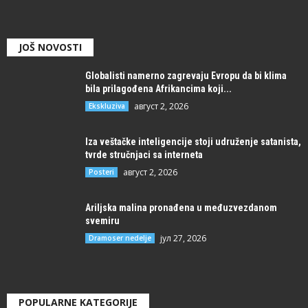
JOŠ NOVOSTI
Globalisti namerno zagrevaju Evropu da bi klima
bila prilagođena Afrikancima koji...
август 2, 2026
Ekskluziva
Iza veštačke inteligencije stoji udruženje satanista,
tvrde stručnjaci sa interneta
август 2, 2026
Posteri
Ariljska malina pronađena u međuzvezdanom
svemiru
јул 27, 2026
Dramoser nedelje
POPULARNE KATEGORIJE