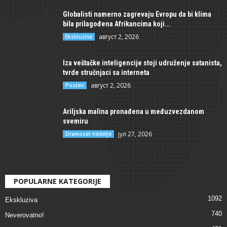
Globalisti namerno zagrevaju Evropu da bi klima
bila prilagođena Afrikancima koji...
август 2, 2026
Ekskluziva
Iza veštačke inteligencije stoji udruženje satanista,
tvrde stručnjaci sa interneta
август 2, 2026
Posteri
Ariljska malina pronađena u međuzvezdanom
svemiru
јул 27, 2026
Dramoser nedelje
POPULARNE KATEGORIJE
1092
Ekskluziva
740
Neverovatno!