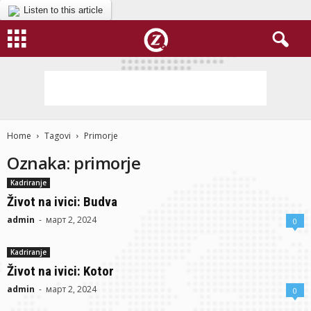
Listen to this article
Home
Tagovi
Primorje
Oznaka: primorje
Kadriranje
Život na ivici: Budva
admin
-
март 2, 2024
0
Kadriranje
Život na ivici: Kotor
admin
-
март 2, 2024
0