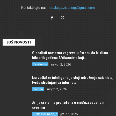
Kontaktirajte nas:
redakcija.zicer.org@gmail.com
JOŠ NOVOSTI
Globalisti namerno zagrevaju Evropu da bi klima
bila prilagođena Afrikancima koji...
август 2, 2026
Ekskluziva
Iza veštačke inteligencije stoji udruženje satanista,
tvrde stručnjaci sa interneta
август 2, 2026
Posteri
Ariljska malina pronađena u međuzvezdanom
svemiru
јул 27, 2026
Dramoser nedelje