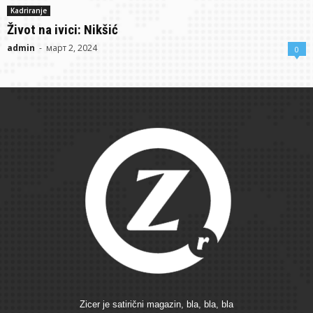
Kadriranje
Život na ivici: Nikšić
admin
-
март 2, 2024
0
Zicer je satirični magazin, bla, bla, bla