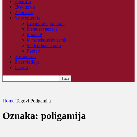
Početna
Ekskluziva
Zicerizmi
Ne propustite
Ovo morate pročitati!
Dramoser nedelje
Strašno!
Ni na nebu, ni na zemlji
Vesti iz budućnosti
Posteri
Prenosimo
Zicer Nedelje
O sajtu
Home
Tagovi
Poligamija
Oznaka: poligamija