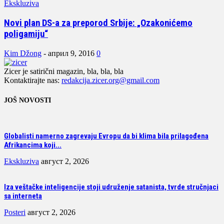
Ekskluziva
Novi plan DS-a za preporod Srbije: „Ozakonićemo
poligamiju“
Kim Džong
-
април 9, 2016
0
Zicer je satirični magazin, bla, bla, bla
Kontaktirajte nas:
redakcija.zicer.org@gmail.com
JOŠ NOVOSTI
Globalisti namerno zagrevaju Evropu da bi klima bila prilagođena
Afrikancima koji...
Ekskluziva
август 2, 2026
Iza veštačke inteligencije stoji udruženje satanista, tvrde stručnjaci
sa interneta
Posteri
август 2, 2026