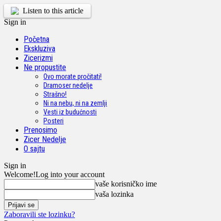
Listen to this article
Sign in
Početna
Ekskluziva
Zicerizmi
Ne propustite
Ovo morate pročitati!
Dramoser nedelje
Strašno!
Ni na nebu, ni na zemlji
Vesti iz budućnosti
Posteri
Prenosimo
Zicer Nedelje
O sajtu
Sign in
Welcome!
Log into your account
vaše korisničko ime
vaša lozinka
Zaboravili ste lozinku?