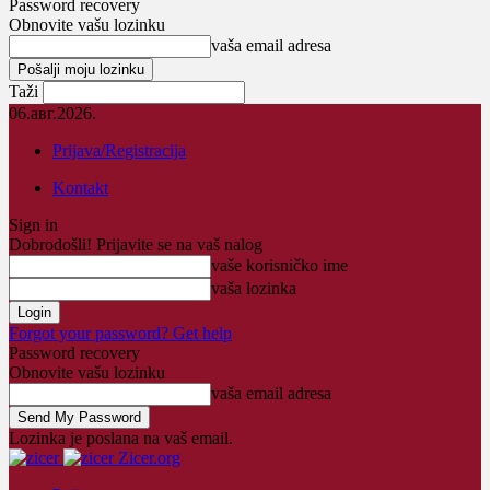
Password recovery
Obnovite vašu lozinku
vaša email adresa
Taži
06.авг.2026.
Prijava/Registracija
Kontakt
Sign in
Dobrodošli! Prijavite se na vaš nalog
vaše korisničko ime
vaša lozinka
Forgot your password? Get help
Password recovery
Obnovite vašu lozinku
vaša email adresa
Lozinka je poslana na vaš email.
Zicer.org