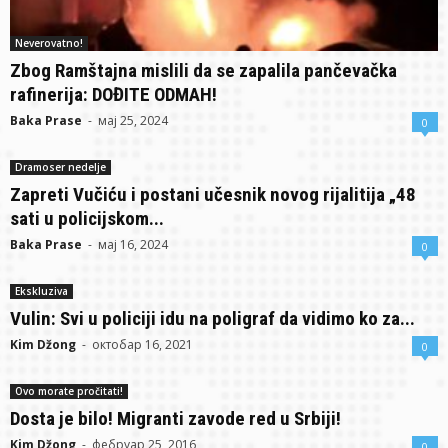
Neverovatno!
Zbog Ramštajna mislili da se zapalila pančevačka
rafinerija: DOĐITE ODMAH!
Baka Prase
-
мај 25, 2024
0
Dramoser nedelje
Zapreti Vučiću i postani učesnik novog rijalitija „48
sati u policijskom...
Baka Prase
-
мај 16, 2024
0
Ekskluziva
Vulin: Svi u policiji idu na poligraf da vidimo ko za...
Kim Džong
-
октобар 16, 2021
0
Ovo morate pročitati!
Dosta je bilo! Migranti zavode red u Srbiji!
Kim Džong
-
фебруар 25, 2016
0