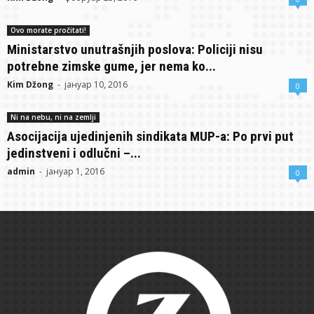
Ovo morate pročitati!
Ministarstvo unutrašnjih poslova: Policiji nisu
potrebne zimske gume, jer nema ko...
Kim Džong
-
јануар 10, 2016
0
Ni na nebu, ni na zemlji
Asocijacija ujedinjenih sindikata MUP-a: Po prvi put
jedinstveni i odlučni –...
admin
-
јануар 1, 2016
0