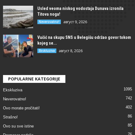
Usled veoma niskog vodostaja Dunava izronila
Titova noga!
август 9, 2026
Neverovatno!
Vučić na skupu SNS u Belegišu održao govor tokom
kojeg se...
август 8, 2026
Ekskluziva
POPULARNE KATEGORIJE
1095
Ekskluziva
742
Neverovatno!
402
Ovo morate pročitati!
86
Strašno!
85
Ovo su sve istine
76