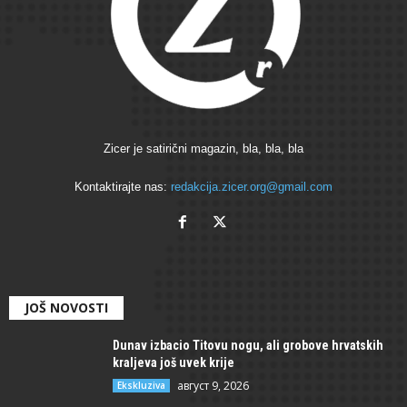
Zicer je satirični magazin, bla, bla, bla
Kontaktirajte nas:
redakcija.zicer.org@gmail.com
JOŠ NOVOSTI
Dunav izbacio Titovu nogu, ali grobove hrvatskih
kraljeva još uvek krije
август 9, 2026
Ekskluziva