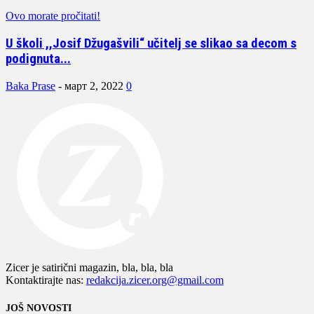
Ovo morate pročitati!
U školi ,,Josif Džugašvili“ učitelj se slikao sa decom s
podignuta...
Baka Prase
-
март 2, 2022
0
Zicer je satirični magazin, bla, bla, bla
Kontaktirajte nas:
redakcija.zicer.org@gmail.com
JOŠ NOVOSTI