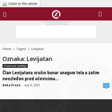
Listen to this article
Home
Tagovi
Levijatan
Oznaka: Levijatan
Dramoser nedelje
Član Levijatana srušio bunar snagom tela a zatim
neozleđen pred očevicima...
Baka Prase
-
мај 9, 2021
0