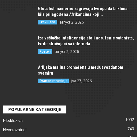
Globalisti namerno zagrevaju Evropu da bi klima
bila prilagođena Afrikancima koji...
август 2, 2026
Ekskluziva
Iza veštačke inteligencije stoji udruženje satanista,
tvrde stručnjaci sa interneta
август 2, 2026
Posteri
Ariljska malina pronađena u međuzvezdanom
svemiru
јул 27, 2026
Dramoser nedelje
POPULARNE KATEGORIJE
1092
Ekskluziva
740
Neverovatno!