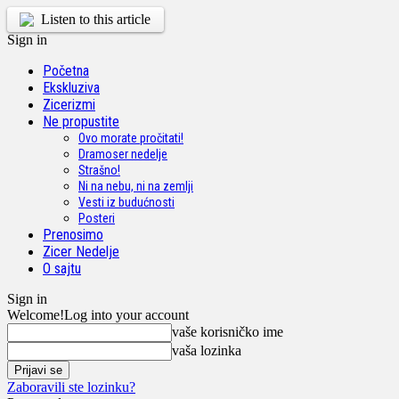
Listen to this article
Sign in
Početna
Ekskluziva
Zicerizmi
Ne propustite
Ovo morate pročitati!
Dramoser nedelje
Strašno!
Ni na nebu, ni na zemlji
Vesti iz budućnosti
Posteri
Prenosimo
Zicer Nedelje
O sajtu
Sign in
Welcome!
Log into your account
vaše korisničko ime
vaša lozinka
Zaboravili ste lozinku?