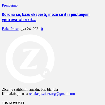
Prenosimo
Korona se, kažu eksperti, može širiti i puštanjem
vjetrova, ali rizik...
Baka Prase
-
јул 24, 2021
0
Zicer je satirični magazin, bla, bla, bla
Kontaktirajte nas:
redakcija.zicer.org@gmail.com
JOŠ NOVOSTI