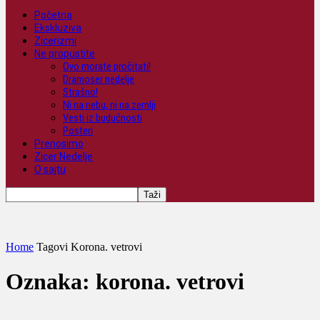
Početna
Ekskluziva
Zicerizmi
Ne propustite
Ovo morate pročitati!
Dramoser nedelje
Strašno!
Ni na nebu, ni na zemlji
Vesti iz budućnosti
Posteri
Prenosimo
Zicer Nedelje
O sajtu
Home
Tagovi
Korona. vetrovi
Oznaka: korona. vetrovi