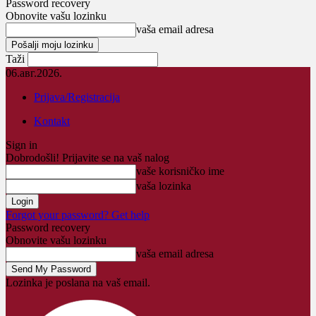
Password recovery
Obnovite vašu lozinku
vaša email adresa
Taži
06.авг.2026.
Prijava/Registracija
Kontakt
Sign in
Dobrodošli! Prijavite se na vaš nalog
vaše korisničko ime
vaša lozinka
Forgot your password? Get help
Password recovery
Obnovite vašu lozinku
vaša email adresa
Lozinka je poslana na vaš email.