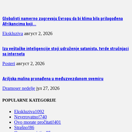
Globalisti namerno zagrevaju Evropu da bi klima bila prilagođena
Afrikancima koji...
Ekskluziva
август 2, 2026
Iza veštačke inteligencije stoji udruženje satanista, tvrde stručnjaci
sa interneta
Posteri
август 2, 2026
Ariljska malina pronađena u međuzvezdanom svemiru
Dramoser nedelje
јул 27, 2026
POPULARNE KATEGORIJE
Ekskluziva
1092
Neverovatno!
740
Ovo morate pročitati!
401
Strašno!
86