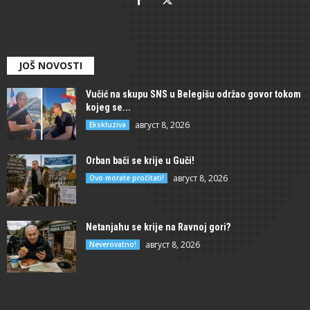
JOŠ NOVOSTI
Vučić na skupu SNS u Belegišu održao govor tokom
kojeg se...
август 8, 2026
Ekskluziva
Orban bači se krije u Guči!
август 8, 2026
Ovo morate pročitati!
Netanjahu se krije na Ravnoj gori?
август 8, 2026
Neverovatno!