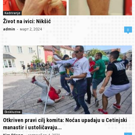
Kadriranje
Život na ivici: Nikšić
admin
-
март 2, 2024
0
Ekskluziva
Otkriven pravi cilj komita: Noćas upadaju u Cetinjski
manastir i ustoličavaju...