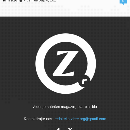
Kim Džong
-
септембар 4, 2021
0
Zicer je satirični magazin, bla, bla, bla
Kontaktirajte nas:
redakcija.zicer.org@gmail.com