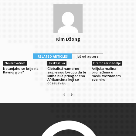
Kim Džong
RELATED ARTICLES
Još od autora
Neverovatno!
Ekskluziva
Dramoser nedelje
Netanjahu se krije na
Globalisti namerno
Ariljska malina
Ravnoj gori?
zagrevaju Evropu da bi
pronađena u
klima bila prilagođena
međuzvezdanom
Afrikancima koji se
svemiru
doseljavaju