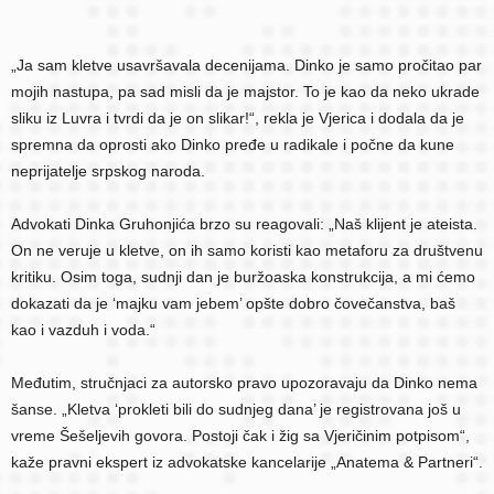
„Ja sam kletve usavršavala decenijama. Dinko je samo pročitao par
mojih nastupa, pa sad misli da je majstor. To je kao da neko ukrade
sliku iz Luvra i tvrdi da je on slikar!“, rekla je Vjerica i dodala da je
spremna da oprosti ako Dinko pređe u radikale i počne da kune
neprijatelje srpskog naroda.
Advokati Dinka Gruhonjića brzo su reagovali: „Naš klijent je ateista.
On ne veruje u kletve, on ih samo koristi kao metaforu za društvenu
kritiku. Osim toga, sudnji dan je buržoaska konstrukcija, a mi ćemo
dokazati da je ‘majku vam jebem’ opšte dobro čovečanstva, baš
kao i vazduh i voda.“
Međutim, stručnjaci za autorsko pravo upozoravaju da Dinko nema
šanse. „Kletva ‘prokleti bili do sudnjeg dana’ je registrovana još u
vreme Šešeljevih govora. Postoji čak i žig sa Vjeričinim potpisom“,
kaže pravni ekspert iz advokatske kancelarije „Anatema & Partneri“.