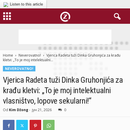
Listen to this article
Home
Neverovatno!
Vjerica Radeta tuži Dinka Gruhonjića za krađu
kletvi: „To je moj intelektualni...
NEVEROVATNO!
Vjerica Radeta tuži Dinka Gruhonjića za
krađu kletvi: „To je moj intelektualni
vlasništvo, lopove sekularni!“
Od
Kim Džong
-
јун 21, 2026
0