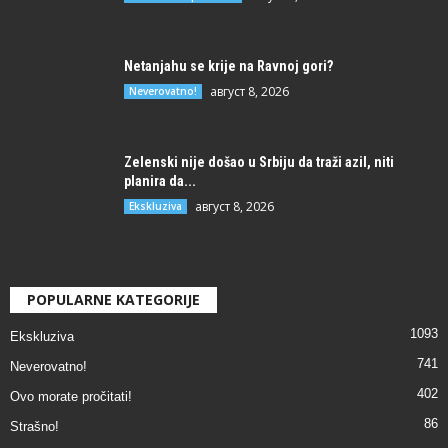
Netanjahu se krije na Ravnoj gori?
август 8, 2026
Neverovatno!
Zelenski nije došao u Srbiju da traži azil, niti
planira da...
август 8, 2026
Ekskluziva
POPULARNE KATEGORIJE
1093
Ekskluziva
741
Neverovatno!
402
Ovo morate pročitati!
86
Strašno!