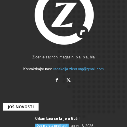
Zicer je satirični magazin, bla, bla, bla
Kontaktirajte nas:
redakcija.zicer.org@gmail.com
JOŠ NOVOSTI
Orban bači se krije u Guči!
август 8, 2026
Ovo morate pročitati!