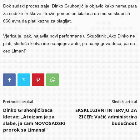
Dok sudski proces traje, Dinko Gruhonjić je objavio kako nema para
za sudske troškove i tražio pomoć od čitalaca da mu se skupi tih
666 evra da plati kaznu za plagijat.
Vjerica je, pak, najavila novi performans u Skupštini: „Ako Dinko ne
plati, sledeća kletva ide na njegov auto, pa na njegovu decu, pa na
ceo Liman!“
Prethodni artikal
Sledeći artikal
Dinko Gruhonjić baca
EKSKLUZIVNI INTERVJU ZA
kletve: „Ateizam je za
ZICER: Vučić administrira
slabe, ja sam NOVOSADSKI
budućnost
prorok sa Limana!“