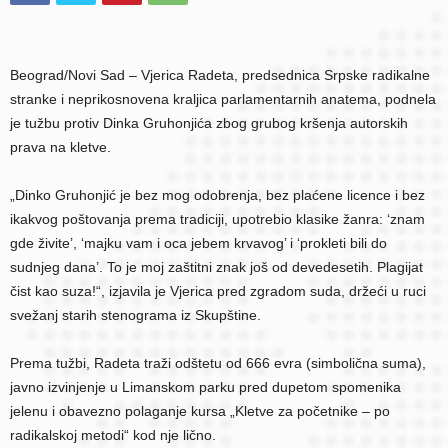
Beograd/Novi Sad – Vjerica Radeta, predsednica Srpske radikalne
stranke i neprikosnovena kraljica parlamentarnih anatema, podnela
je tužbu protiv Dinka Gruhonjića zbog grubog kršenja autorskih
prava na kletve.
„Dinko Gruhonjić je bez mog odobrenja, bez plaćene licence i bez
ikakvog poštovanja prema tradiciji, upotrebio klasike žanra: ‘znam
gde živite’, ‘majku vam i oca jebem krvavog’ i ‘prokleti bili do
sudnjeg dana’. To je moj zaštitni znak još od devedesetih. Plagijat
čist kao suza!“, izjavila je Vjerica pred zgradom suda, držeći u ruci
svežanj starih stenograma iz Skupštine.
Prema tužbi, Radeta traži odštetu od 666 evra (simbolična suma),
javno izvinjenje u Limanskom parku pred dupetom spomenika
jelenu i obavezno polaganje kursa „Kletve za početnike – po
radikalskoj metodi“ kod nje lično.