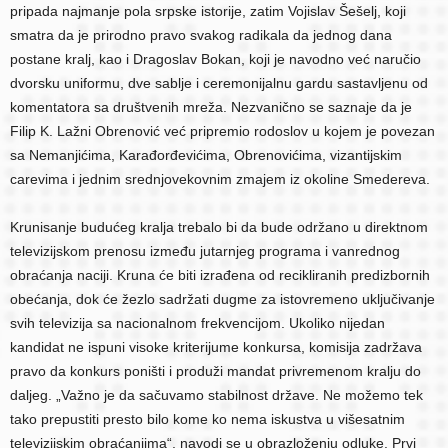
pripada najmanje pola srpske istorije, zatim Vojislav Šešelj, koji
smatra da je prirodno pravo svakog radikala da jednog dana
postane kralj, kao i Dragoslav Bokan, koji je navodno već naručio
dvorsku uniformu, dve sablje i ceremonijalnu gardu sastavljenu od
komentatora sa društvenih mreža. Nezvanično se saznaje da je
Filip K. Lažni Obrenović već pripremio rodoslov u kojem je povezan
sa Nemanjićima, Karađorđevićima, Obrenovićima, vizantijskim
carevima i jednim srednjovekovnim zmajem iz okoline Smedereva.
Krunisanje budućeg kralja trebalo bi da bude održano u direktnom
televizijskom prenosu između jutarnjeg programa i vanrednog
obraćanja naciji. Kruna će biti izrađena od recikliranih predizbornih
obećanja, dok će žezlo sadržati dugme za istovremeno uključivanje
svih televizija sa nacionalnom frekvencijom. Ukoliko nijedan
kandidat ne ispuni visoke kriterijume konkursa, komisija zadržava
pravo da konkurs poništi i produži mandat privremenom kralju do
daljeg. „Važno je da sačuvamo stabilnost države. Ne možemo tek
tako prepustiti presto bilo kome ko nema iskustva u višesatnim
televizijskim obraćanjima“, navodi se u obrazloženju odluke. Prvi