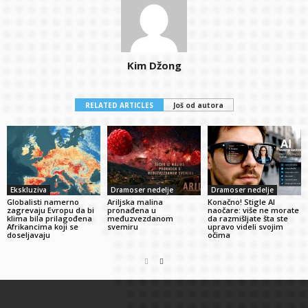
Kim Džong
RELATED ARTICLES
Još od autora
Ekskluziva
Dramoser nedelje
Dramoser nedelje
Globalisti namerno
Ariljska malina
Konačno! Stigle AI
zagrevaju Evropu da bi
pronađena u
naočare: više ne morate
klima bila prilagođena
međuzvezdanom
da razmišljate šta ste
Afrikancima koji se
svemiru
upravo videli svojim
doseljavaju
očima