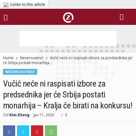
Listen to this article
Home
Neverovatno!
Vučić neće ni raspisati izbore za predsednika jer
će Srbija postati monarhija...
NEVEROVATNO!
Vučić neće ni raspisati izbore za
predsednika jer će Srbija postati
monarhija – Kralja će birati na konkursu!
Od
Kim Džong
-
јун 11, 2026
0