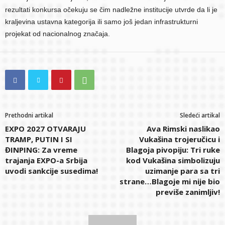
rezultati konkursa očekuju se čim nadležne institucije utvrde da li je
kraljevina ustavna kategorija ili samo još jedan infrastrukturni
projekat od nacionalnog značaja.
Prethodni artikal
Sledeći artikal
EXPO 2027 OTVARAJU
Ava Rimski naslikao
TRAMP, PUTIN I SI
Vukašina trojeručicu i
ĐINPING: Za vreme
Blagoja pivopiju: Tri ruke
trajanja EXPO-a Srbija
kod Vukašina simbolizuju
uvodi sankcije susedima!
uzimanje para sa tri
strane…Blagoje mi nije bio
previše zanimljiv!