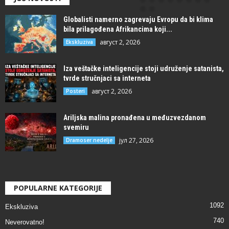
Globalisti namerno zagrevaju Evropu da bi klima
bila prilagođena Afrikancima koji...
август 2, 2026
Ekskluziva
Iza veštačke inteligencije stoji udruženje satanista,
tvrde stručnjaci sa interneta
август 2, 2026
Posteri
Ariljska malina pronađena u međuzvezdanom
svemiru
јул 27, 2026
Dramoser nedelje
POPULARNE KATEGORIJE
1092
Ekskluziva
740
Neverovatno!