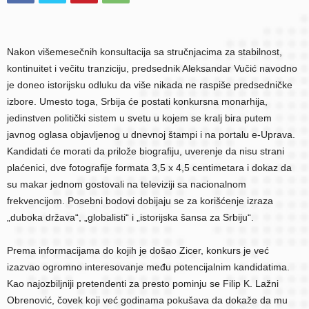
Nakon višemesečnih konsultacija sa stručnjacima za stabilnost,
kontinuitet i večitu tranziciju, predsednik Aleksandar Vučić navodno
je doneo istorijsku odluku da više nikada ne raspiše predsedničke
izbore. Umesto toga, Srbija će postati konkursna monarhija,
jedinstven politički sistem u svetu u kojem se kralj bira putem
javnog oglasa objavljenog u dnevnoj štampi i na portalu e-Uprava.
Kandidati će morati da prilože biografiju, uverenje da nisu strani
plaćenici, dve fotografije formata 3,5 x 4,5 centimetara i dokaz da
su makar jednom gostovali na televiziji sa nacionalnom
frekvencijom. Posebni bodovi dobijaju se za korišćenje izraza
„duboka država“, „globalisti“ i „istorijska šansa za Srbiju“.
Prema informacijama do kojih je došao Zicer, konkurs je već
izazvao ogromno interesovanje među potencijalnim kandidatima.
Kao najozbiljniji pretendenti za presto pominju se Filip K. Lažni
Obrenović, čovek koji već godinama pokušava da dokaže da mu