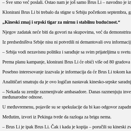
– Sve smo već poslali. Ostao nam je još samo Brus Li – navodno je iz
Klonirani Brus Li bi trebalo da stigne u Srbiju početkom septembra, 
„Kineski zmaj i srpski tigar za mirnu i stabilnu budućnost.“
Njegov zadatak neće biti da govori na skupovima, već da demonstrira d
Iz predsedništva Srbije nisu ni potvrdili ni demantovali ovu informacij
– Srbija vodi nezavisnu politiku i sarađuje sa svim prijateljima u sve
Prema planu kampanje, klonirani Brus Li će obići više od 80 gradova i
Posebno interesovanje izazvala je informacija da će Brus Li tokom 
Analitičari smatraju da je ovo logičan nastavak kinesko-srpske saradnj
– Nekada su zemlje razmenjivale ambasadore. Danas razmenjuju investic
međunarodne odnose.
U međuvremenu, pojavile su se spekulacije da bi kao odgovor zapadn
Međutim, izvori iz Pekinga tvrde da razloga za brigu nema.
– Brus Li je ipak Brus Li. Čak i kada je kopija – poručili su kineski zv