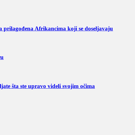
a prilagođena Afrikancima koji se doseljavaju
ru
jate šta ste upravo videli svojim očima