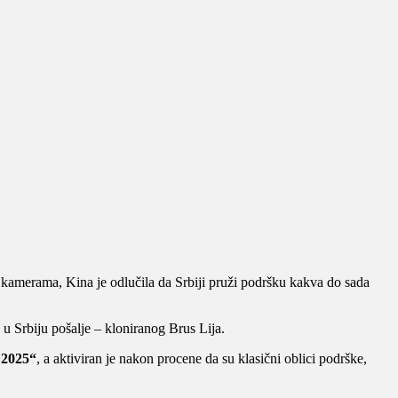
 kamerama, Kina je odlučila da Srbiji pruži podršku kakva do sada
 Srbiju pošalje – kloniranog Brus Lija.
 2025“
, a aktiviran je nakon procene da su klasični oblici podrške,