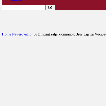
Home
Neverovatno!
Si Đinping šalje kloniranog Brus Lija za Vučić