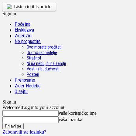
Listen to this article
Sign in
Početna
Ekskluziva
Zicerizmi
Ne propustite
Ovo morate pročitati!
Dramoser nedelje
Strašno!
Ni na nebu, ni na zemlji
Vesti iz budućnosti
Posteri
Prenosimo
Zicer Nedelje
O sajtu
Sign in
Welcome!
Log into your account
vaše korisničko ime
vaša lozinka
Zaboravili ste lozinku?