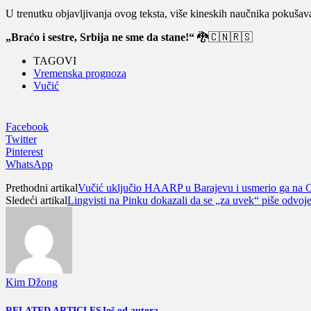
U trenutku objavljivanja ovog teksta, više kineskih naučnika pokušava
„Braćo i sestre, Srbija ne sme da stane!“
🐉🇨🇳🇷🇸
TAGOVI
Vremenska prognoza
Vučić
Facebook
Twitter
Pinterest
WhatsApp
Prethodni artikal
Vučić uključio HAARP u Barajevu i usmerio ga na Crn
Sledeći artikal
Lingvisti na Pinku dokazali da se „za uvek“ piše odvo
Kim Džong
RELATED ARTICLES
Još od autora