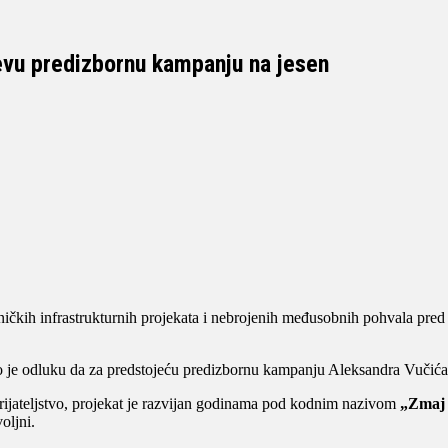
ćevu predizbornu kampanju na jesen
ničkih infrastrukturnih projekata i nebrojenih međusobnih pohvala pred
 je odluku da za predstojeću predizbornu kampanju Aleksandra Vučića u
rijateljstvo, projekat je razvijan godinama pod kodnim nazivom
„Zmaj
oljni.