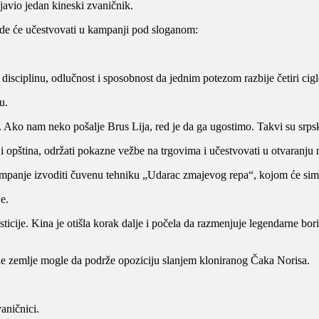
javio jedan kineski zvaničnik.
gde će učestvovati u kampanji pod sloganom:
isciplinu, odlučnost i sposobnost da jednim potezom razbije četiri cigl
u.
tu. Ako nam neko pošalje Brus Lija, red je da ga ugostimo. Takvi su srps
 opština, održati pokazne vežbe na trgovima i učestvovati u otvaranju 
kampanje izvoditi čuvenu tehniku „Udarac zmajevog repa“, kojom će si
e.
ije. Kina je otišla korak dalje i počela da razmenjuje legendarne borila
e zemlje mogle da podrže opoziciju slanjem kloniranog Čaka Norisa.
aničnici.