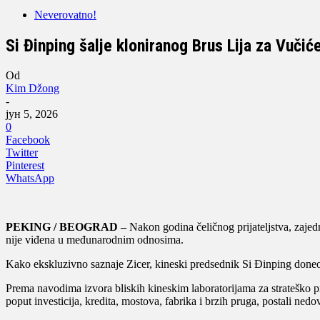
Neverovatno!
Si Đinping šalje kloniranog Brus Lija za Vuči
Od
Kim Džong
-
јун 5, 2026
0
Facebook
Twitter
Pinterest
WhatsApp
PEKING / BEOGRAD –
Nakon godina čeličnog prijateljstva, zajed
nije viđena u međunarodnim odnosima.
Kako ekskluzivno saznaje Zicer, kineski predsednik Si Đinping doneo
Prema navodima izvora bliskih kineskim laboratorijama za strateško p
poput investicija, kredita, mostova, fabrika i brzih pruga, postali nedov