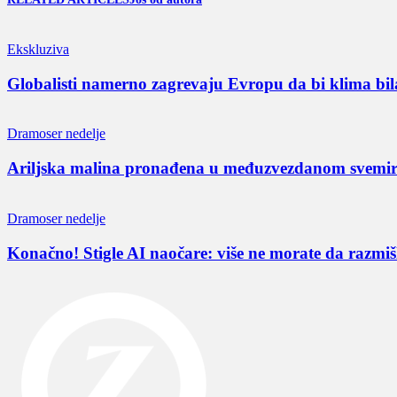
Ekskluziva
Globalisti namerno zagrevaju Evropu da bi klima bil
Dramoser nedelje
Ariljska malina pronađena u međuzvezdanom svemi
Dramoser nedelje
Konačno! Stigle AI naočare: više ne morate da razmišl