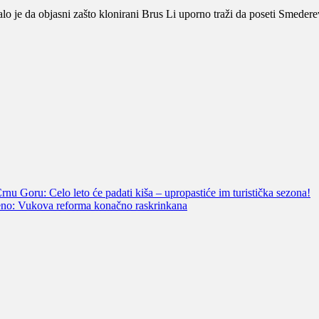
lo je da objasni zašto klonirani Brus Li uporno traži da poseti Smederev
u Goru: Celo leto će padati kiša – upropastiće im turistička sezona!
jeno: Vukova reforma konačno raskrinkana