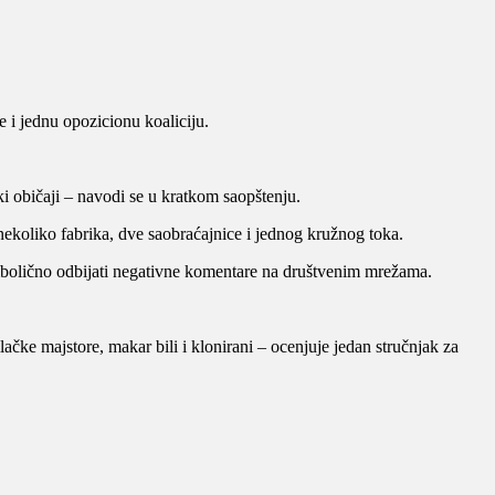
e i jednu opozicionu koaliciju.
ki običaji – navodi se u kratkom saopštenju.
nekoliko fabrika, dve saobraćajnice i jednog kružnog toka.
mbolično odbijati negativne komentare na društvenim mrežama.
čke majstore, makar bili i klonirani – ocenjuje jedan stručnjak za