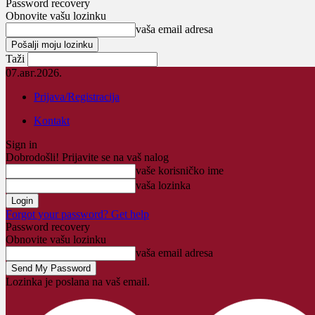
Password recovery
Obnovite vašu lozinku
vaša email adresa
Taži
07.авг.2026.
Prijava/Registracija
Kontakt
Sign in
Dobrodošli! Prijavite se na vaš nalog
vaše korisničko ime
vaša lozinka
Forgot your password? Get help
Password recovery
Obnovite vašu lozinku
vaša email adresa
Lozinka je poslana na vaš email.