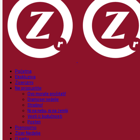
Početna
Ekskluziva
Zicerizmi
Ne propustite
Ovo morate pročitati!
Dramoser nedelje
Strašno!
Ni na nebu, ni na zemlji
Vesti iz budućnosti
Posteri
Prenosimo
Zicer Nedelje
O sajtu