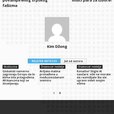
fašizma
Kim Džong
RELATED ARTICLES
Još od autora
Ekskluziva
Dramoser nedelje
Dramoser nedelje
Globalisti namerno
Ariljska malina
Konačno! Stigle AI
zagrevaju Evropu da bi
pronađena u
naočare: više ne morate
klima bila prilagođena
međuzvezdanom
da razmišljate šta ste
Afrikancima koji se
svemiru
upravo videli svojim
doseljavaju
očima