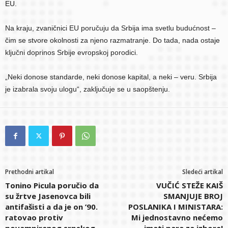
EU.
Na kraju, zvaničnici EU poručuju da Srbija ima svetlu budućnost –
čim se stvore okolnosti za njeno razmatranje. Do tada, nada ostaje
ključni doprinos Srbije evropskoj porodici.
„Neki donose standarde, neki donose kapital, a neki – veru. Srbija
je izabrala svoju ulogu“, zaključuje se u saopštenju.
Prethodni artikal
Sledeći artikal
Tonino Picula poručio da
VUČIĆ STEŽE KAIŠ
su žrtve Jasenovca bili
SMANJUJE BROJ
antifašisti a da je on ’90.
POSLANIKA I MINISTARA:
ratovao protiv
Mi jednostavno nećemo
povampirenog srpskog
imati para za izbore!