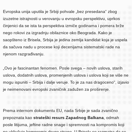
Evropska unija uputila je Srbiji pohvale „bez presedana“ zbog
izuzetne istrajnosti u verovanju u evropsku perspektivu, uprkos
činjenici da se ista ta perspektiva izmiče godinama i pomera brže
nego rokovi za izgradnju obilaznice oko Beograda. Kako je
saopšteno iz Brisela, Srbija je jedina zemlja kandidat koja je uspela
da sačuva nadu u procese koji decenijama sistematski rade na
njenom razgrađivanju.
„Ovo je fascinantan fenomen. Posle svega – novih uslova, starih
uslova, dodatnih uslova, promenjenih uslova i uslova koji se više ne
mogu ispuniti – Srbija i dalje veruje. To je za nas dragoceno“, izjavio
je neimenovani evropski zvaničnik zadužen za proširenje.
Prema internom dokumentu EU, nada Srbije je sada zvanično
prepoznata kao
strateški resurs Zapadnog Balkana
, odmah
posle litijuma, jeftine radne snage i spremnosti na kompromis koji
ne uključuje kompromis druge strane. U Briselu se razmatra da se