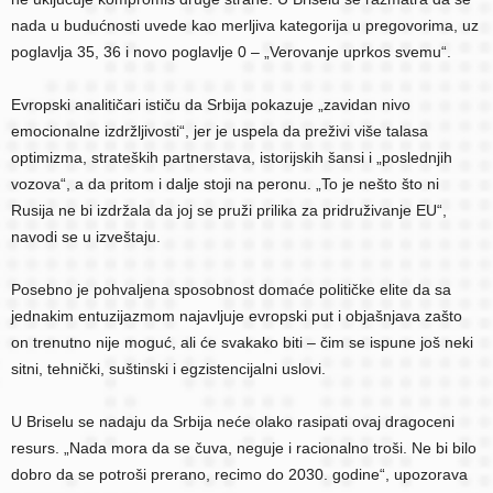
nada u budućnosti uvede kao merljiva kategorija u pregovorima, uz
poglavlja 35, 36 i novo poglavlje 0 – „Verovanje uprkos svemu“.
Evropski analitičari ističu da Srbija pokazuje „zavidan nivo
emocionalne izdržljivosti“, jer je uspela da preživi više talasa
optimizma, strateških partnerstava, istorijskih šansi i „poslednjih
vozova“, a da pritom i dalje stoji na peronu. „To je nešto što ni
Rusija ne bi izdržala da joj se pruži prilika za pridruživanje EU“,
navodi se u izveštaju.
Posebno je pohvaljena sposobnost domaće političke elite da sa
jednakim entuzijazmom najavljuje evropski put i objašnjava zašto
on trenutno nije moguć, ali će svakako biti – čim se ispune još neki
sitni, tehnički, suštinski i egzistencijalni uslovi.
U Briselu se nadaju da Srbija neće olako rasipati ovaj dragoceni
resurs. „Nada mora da se čuva, neguje i racionalno troši. Ne bi bilo
dobro da se potroši prerano, recimo do 2030. godine“, upozorava