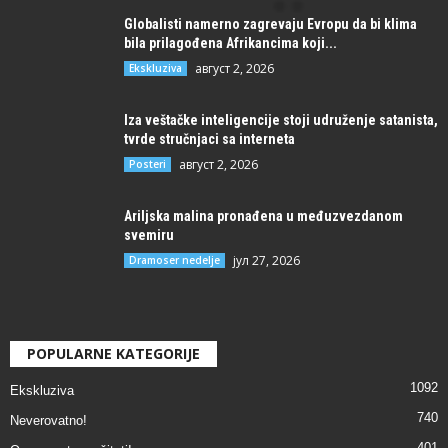
Globalisti namerno zagrevaju Evropu da bi klima
bila prilagođena Afrikancima koji...
август 2, 2026
Ekskluziva
Iza veštačke inteligencije stoji udruženje satanista,
tvrde stručnjaci sa interneta
август 2, 2026
Posteri
Ariljska malina pronađena u međuzvezdanom
svemiru
јул 27, 2026
Dramoser nedelje
POPULARNE KATEGORIJE
1092
Ekskluziva
740
Neverovatno!
401