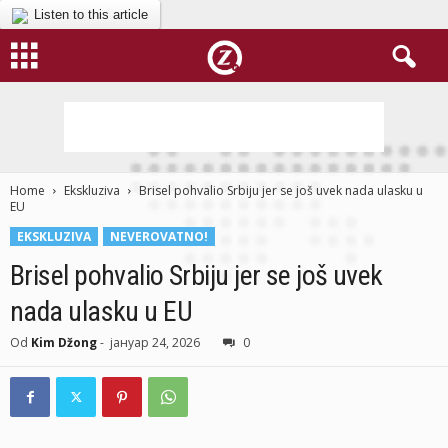
Listen to this article
Home
Ekskluziva
Brisel pohvalio Srbiju jer se još uvek nada ulasku u
EU
EKSKLUZIVA
NEVEROVATNO!
Brisel pohvalio Srbiju jer se još uvek
nada ulasku u EU
Od
Kim Džong
-
јануар 24, 2026
0