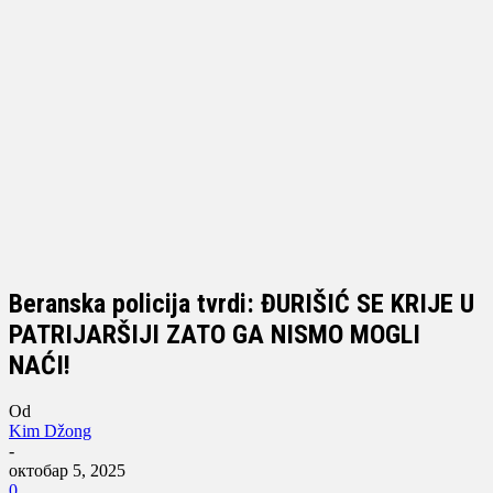
Beranska policija tvrdi: ĐURIŠIĆ SE KRIJE U
PATRIJARŠIJI ZATO GA NISMO MOGLI
NAĆI!
Od
Kim Džong
-
октобар 5, 2025
0