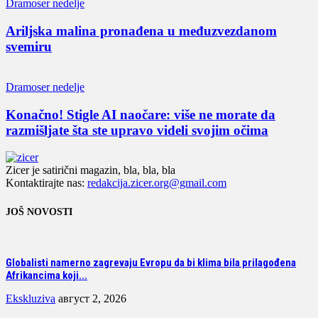
Dramoser nedelje
Ariljska malina pronađena u međuzvezdanom
svemiru
Dramoser nedelje
Konačno! Stigle AI naočare: više ne morate da
razmišljate šta ste upravo videli svojim očima
Zicer je satirični magazin, bla, bla, bla
Kontaktirajte nas:
redakcija.zicer.org@gmail.com
JOŠ NOVOSTI
Globalisti namerno zagrevaju Evropu da bi klima bila prilagođena
Afrikancima koji...
Ekskluziva
август 2, 2026