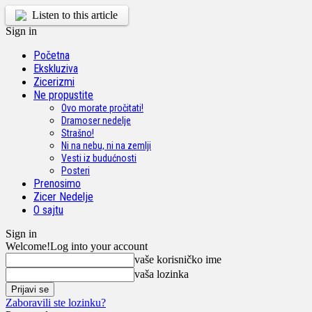
Listen to this article
Sign in
Početna
Ekskluziva
Zicerizmi
Ne propustite
Ovo morate pročitati!
Dramoser nedelje
Strašno!
Ni na nebu, ni na zemlji
Vesti iz budućnosti
Posteri
Prenosimo
Zicer Nedelje
O sajtu
Sign in
Welcome!
Log into your account
vaše korisničko ime
vaša lozinka
Zaboravili ste lozinku?