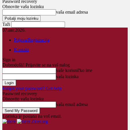
Password recovery
Obnovite vašu lozinku
vaša email adresa
Taži
07.авг.2026.
Prijava/Registracija
Kontakt
Sign in
Dobrodošli! Prijavite se na vaš nalog
vaše korisničko ime
vaša lozinka
Forgot your password? Get help
Password recovery
Obnovite vašu lozinku
vaša email adresa
Lozinka je poslana na vaš email.
Zicer.org