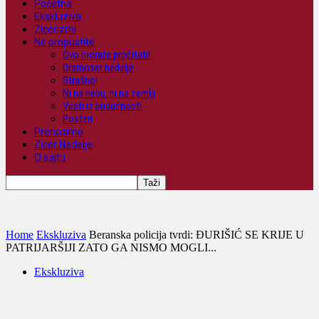
Početna
Ekskluziva
Zicerizmi
Ne propustite
Ovo morate pročitati!
Dramoser nedelje
Strašno!
Ni na nebu, ni na zemlji
Vesti iz budućnosti
Posteri
Prenosimo
Zicer Nedelje
O sajtu
Home
Ekskluziva
Beranska policija tvrdi: ĐURIŠIĆ SE KRIJE U
PATRIJARŠIJI ZATO GA NISMO MOGLI...
Ekskluziva