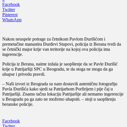
Facebook
Twitter
Pinterest
WhatsApp
Nakon neuspele potrage za četnikom Pavlom Đurišićom i
premetačine manastira Đurđevi Stupovi, policija iz Berana tvrdi da
se četnički major krije van teritorije na kojoj ova policija ima
ingerencije.
Policija iz Berana, naime izdala je saopštenje da se Pavle Đurišić
krije u Patrijaršiji SPC u Beogradu, te da stoga ne mogu da ga
uhapse i privedu pravdi.
– Naši izvori iz Beograda su nam dostavili autentičnu fotografiju
Pavla Đurišića kako sjedi sa Patrijarhom Porfirijem i pije čaj u
Patrijaršiji. Znamo tačnu lokaciju Patrijaršije ali nemamo ingerencije
u Beogradu pa ga zato ne možemo uhapsiti. – stoji u saopštenju
beranske policije.
Facebook
Twitter