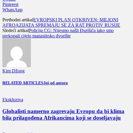
Pinterest
WhatsApp
Prethodni artikal
EVROPSKI PLAN OTKRIVEN: MILIONI
AFROAZIJATA SPREMAJU SE ZA RAT PROTIV RUSIJE
Sledeći artikal
Policija CG: Nijesmo našli Đurišića iako smo
prekopali cijelo manastirsko dvorište
Kim Džong
RELATED ARTICLES
Još od autora
Ekskluziva
Globalisti namerno zagrevaju Evropu da bi klima
bila prilagođena Afrikancima koji se doseljavaju