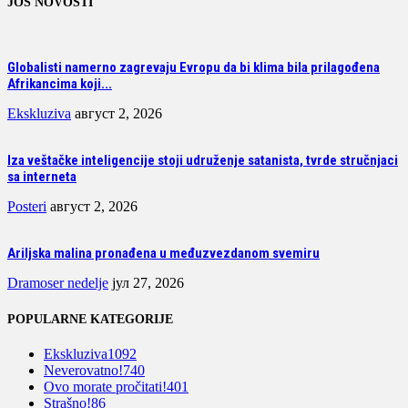
JOŠ NOVOSTI
Globalisti namerno zagrevaju Evropu da bi klima bila prilagođena
Afrikancima koji...
Ekskluziva
август 2, 2026
Iza veštačke inteligencije stoji udruženje satanista, tvrde stručnjaci
sa interneta
Posteri
август 2, 2026
Ariljska malina pronađena u međuzvezdanom svemiru
Dramoser nedelje
јул 27, 2026
POPULARNE KATEGORIJE
Ekskluziva
1092
Neverovatno!
740
Ovo morate pročitati!
401
Strašno!
86