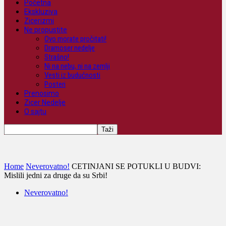
Početna
Ekskluziva
Zicerizmi
Ne propustite
Ovo morate pročitati!
Dramoser nedelje
Strašno!
Ni na nebu, ni na zemlji
Vesti iz budućnosti
Posteri
Prenosimo
Zicer Nedelje
O sajtu
Home
Neverovatno!
CETINJANI SE POTUKLI U BUDVI:
Mislili jedni za druge da su Srbi!
Neverovatno!