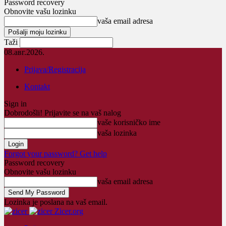
Password recovery
Obnovite vašu lozinku
vaša email adresa
Taži
08.авг.2026.
Prijava/Registracija
Kontakt
Sign in
Dobrodošli! Prijavite se na vaš nalog
vaše korisničko ime
vaša lozinka
Forgot your password? Get help
Password recovery
Obnovite vašu lozinku
vaša email adresa
Lozinka je poslana na vaš email.
Zicer.org