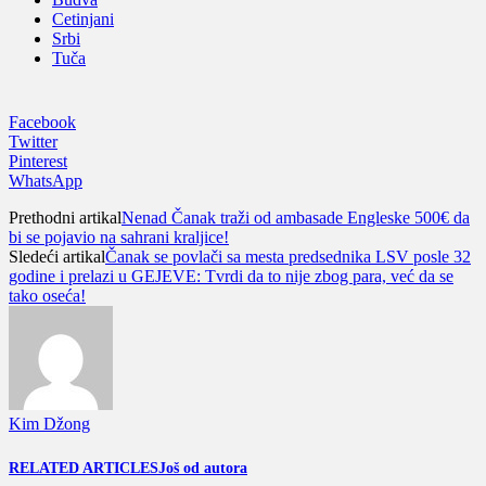
Cetinjani
Srbi
Tuča
Facebook
Twitter
Pinterest
WhatsApp
Prethodni artikal
Nenad Čanak traži od ambasade Engleske 500€ da
bi se pojavio na sahrani kraljice!
Sledeći artikal
Čanak se povlači sa mesta predsednika LSV posle 32
godine i prelazi u GEJEVE: Tvrdi da to nije zbog para, već da se
tako oseća!
Kim Džong
RELATED ARTICLES
Još od autora