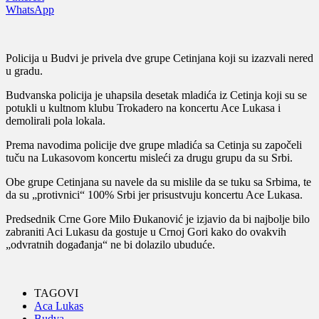
WhatsApp
Policija u Budvi je privela dve grupe Cetinjana koji su izazvali nered
u gradu.
Budvanska policija je uhapsila desetak mladića iz Cetinja koji su se
potukli u kultnom klubu Trokadero na koncertu Ace Lukasa i
demolirali pola lokala.
Prema navodima policije dve grupe mladića sa Cetinja su započeli
tuču na Lukasovom koncertu misleći za drugu grupu da su Srbi.
Obe grupe Cetinjana su navele da su mislile da se tuku sa Srbima, te
da su „protivnici“ 100% Srbi jer prisustvuju koncertu Ace Lukasa.
Predsednik Crne Gore Milo Đukanović je izjavio da bi najbolje bilo
zabraniti Aci Lukasu da gostuje u Crnoj Gori kako do ovakvih
„odvratnih događanja“ ne bi dolazilo ubuduće.
TAGOVI
Aca Lukas
Budva