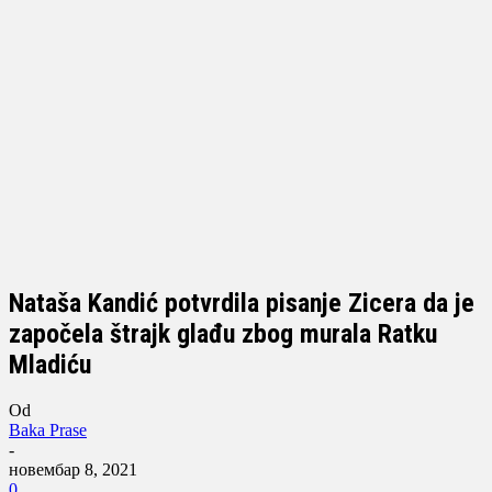
Nataša Kandić potvrdila pisanje Zicera da je
započela štrajk glađu zbog murala Ratku
Mladiću
Od
Baka Prase
-
новембар 8, 2021
0