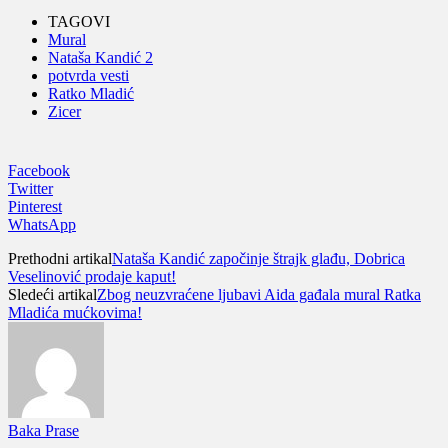
TAGOVI
Mural
Nataša Kandić 2
potvrda vesti
Ratko Mladić
Zicer
Facebook
Twitter
Pinterest
WhatsApp
Prethodni artikal
Nataša Kandić započinje štrajk glađu, Dobrica
Veselinović prodaje kaput!
Sledeći artikal
Zbog neuzvraćene ljubavi Aida gađala mural Ratka
Mladića mućkovima!
Baka Prase