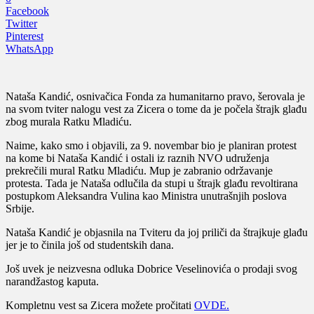
Facebook
Twitter
Pinterest
WhatsApp
Nataša Kandić, osnivačica Fonda za humanitarno pravo, šerovala je
na svom tviter nalogu vest za Zicera o tome da je počela štrajk glađu
zbog murala Ratku Mladiću.
Naime, kako smo i objavili, za 9. novembar bio je planiran protest
na kome bi Nataša Kandić i ostali iz raznih NVO udruženja
prekrečili mural Ratku Mladiću. Mup je zabranio održavanje
protesta. Tada je Nataša odlučila da stupi u štrajk glađu revoltirana
postupkom Aleksandra Vulina kao Ministra unutrašnjih poslova
Srbije.
Nataša Kandić je objasnila na Tviteru da joj priliči da štrajkuje glađu
jer je to činila još od studentskih dana.
Još uvek je neizvesna odluka Dobrice Veselinovića o prodaji svog
narandžastog kaputa.
Kompletnu vest sa Zicera možete pročitati
OVDE.