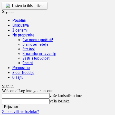
Listen to this article
Sign in
Početna
Ekskluziva
Zicerizmi
Ne propustite
Ovo morate pročitati!
Dramoser nedelje
Strašno!
Ni na nebu, ni na zemlji
Vesti iz budućnosti
Posteri
Prenosimo
Zicer Nedelje
O sajtu
Sign in
Welcome!
Log into your account
vaše korisničko ime
vaša lozinka
Zaboravili ste lozinku?