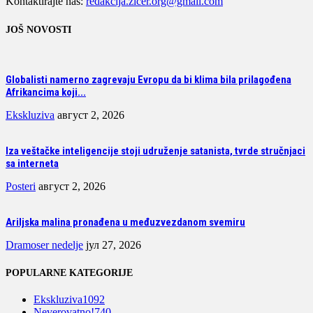
Kontaktirajte nas:
redakcija.zicer.org@gmail.com
JOŠ NOVOSTI
Globalisti namerno zagrevaju Evropu da bi klima bila prilagođena
Afrikancima koji...
Ekskluziva
август 2, 2026
Iza veštačke inteligencije stoji udruženje satanista, tvrde stručnjaci
sa interneta
Posteri
август 2, 2026
Ariljska malina pronađena u međuzvezdanom svemiru
Dramoser nedelje
јул 27, 2026
POPULARNE KATEGORIJE
Ekskluziva
1092
Neverovatno!
740