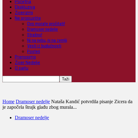
Početna
Ekskluziva
Zicerizmi
Ne propustite
Ovo morate pročitati!
Dramoser nedelje
Strašno!
Ni na nebu, ni na zemlji
Vesti iz budućnosti
Posteri
Prenosimo
Zicer Nedelje
O sajtu
Home
Dramoser nedelje
Nataša Kandić potvrdila pisanje Zicera da
je započela štrajk glađu zbog murala...
Dramoser nedelje