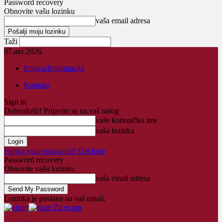
Password recovery
Obnovite vašu lozinku
vaša email adresa
Taži
07.авг.2026.
Prijava/Registracija
Kontakt
Sign in
Dobrodošli! Prijavite se na vaš nalog
vaše korisničko ime
vaša lozinka
Forgot your password? Get help
Password recovery
Obnovite vašu lozinku
vaša email adresa
Lozinka je poslana na vaš email.
Zicer.org