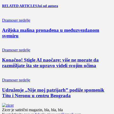
RELATED ARTICLES
Još od autora
Dramoser nedelje
Ariljska malina pronađena u međuzvezdanom
svemiru
Dramoser nedelje
Konačno! Stigle AI naočare: više ne morate da
razmišljate šta ste upravo videli svojim očima
Dramoser nedelje
Udruženje „Nije moj patrijarh” podiže spomenik
Titu i Neronu u centru Beograda
Zicer je satirični magazin, bla, bla, bla