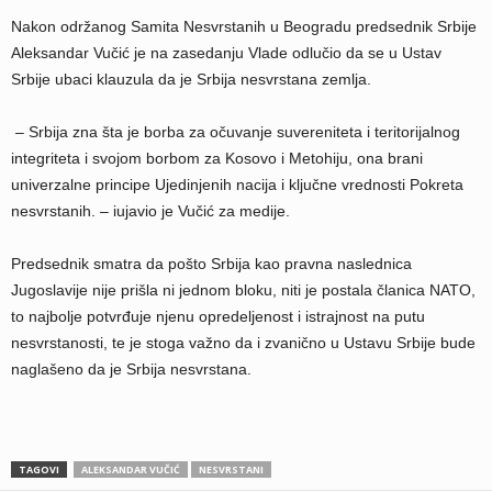
Nakon održanog Samita Nesvrstanih u Beogradu predsednik Srbije
Aleksandar Vučić je na zasedanju Vlade odlučio da se u Ustav
Srbije ubaci klauzula da je Srbija nesvrstana zemlja.
– S
rbija zna šta je borba za očuvanje suvereniteta i teritorijalnog
integriteta i svojom borbom za Kosovo i Metohiju, ona brani
univerzalne principe Ujedinjenih nacija i ključne vrednosti Pokreta
nesvrstanih. – iujavio je Vučić za medije.
Predsednik smatra da pošto Srbija kao pravna naslednica
Jugoslavije nije prišla ni jednom bloku, niti je postala članica NATO,
to najbolje potvrđuje njenu opredeljenost i istrajnost na putu
nesvrstanosti, te je stoga važno da i zvanično u Ustavu Srbije bude
naglašeno da je Srbija nesvrstana.
TAGOVI
ALEKSANDAR VUČIĆ
NESVRSTANI