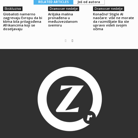
RELATED ARTICLES
Još od autora
Ekskluziva
Dramoser nedelje
Dramoser nedelje
Globalisti namerno
Ariljska malina
Konačno! Stigle AI
zagrevaju Evropu da bi
pronađena u
naočare: više ne morate
klima bila prilagođena
međuzvezdanom
da razmišljate šta ste
Afrikancima koji se
svemiru
upravo videli svojim
doseljavaju
očima