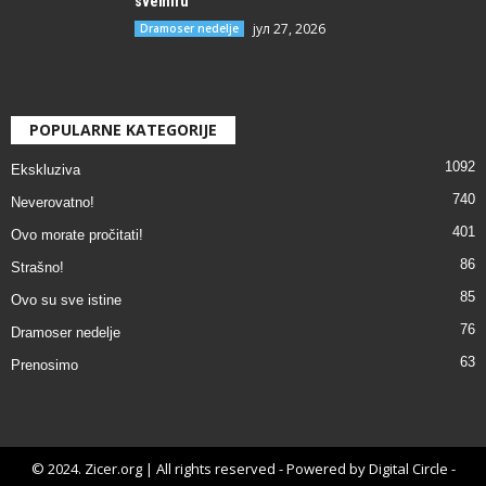
svemiru
јул 27, 2026
Dramoser nedelje
POPULARNE KATEGORIJE
1092
Ekskluziva
740
Neverovatno!
401
Ovo morate pročitati!
86
Strašno!
85
Ovo su sve istine
76
Dramoser nedelje
63
Prenosimo
© 2024. Zicer.org | All rights reserved - Powered by Digital Circle -