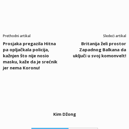
Prethodni artikal
Sledeći artikal
Prosjaka pregazila Hitna
Britanija želi prostor
pa opljačkala policija,
Zapadnog Balkana da
kažnjen što nije nosio
uključi u svoj komonvelt!
masku, kaže da je srećnik
jer nema Koronu!
Kim Džong