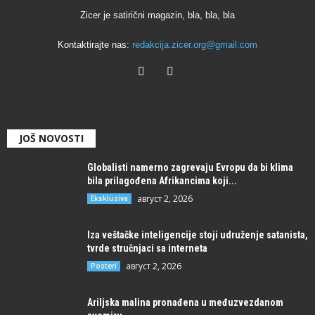
Zicer je satirični magazin, bla, bla, bla
Kontaktirajte nas:
redakcija.zicer.org@gmail.com
JOŠ NOVOSTI
Globalisti namerno zagrevaju Evropu da bi klima
bila prilagođena Afrikancima koji...
август 2, 2026
Ekskluziva
Iza veštačke inteligencije stoji udruženje satanista,
tvrde stručnjaci sa interneta
август 2, 2026
Posteri
Ariljska malina pronađena u međuzvezdanom