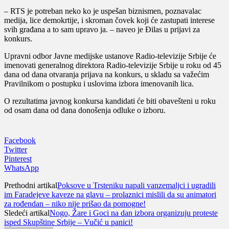
– RTS je potreban neko ko je uspešan biznismen, poznavalac
medija, lice demokrtije, i skroman čovek koji će zastupati interese
svih građana a to sam upravo ja. – naveo je Đilas u prijavi za
konkurs.
Upravni odbor Javne medijske ustanove Radio-televizije Srbije će
imenovati generalnog direktora Radio-televizije Srbije u roku od 45
dana od dana otvaranja prijava na konkurs, u skladu sa važećim
Pravilnikom o postupku i uslovima izbora imenovanih lica.
O rezultatima javnog konkursa kandidati će biti obavešteni u roku
od osam dana od dana donošenja odluke o izboru.
Facebook
Twitter
Pinterest
WhatsApp
Prethodni artikal
Poksove u Trsteniku napali vanzemaljci i ugradili
im Faradejeve kaveze na glavu – prolaznici mislili da su animatori
za rođendan – niko nije prišao da pomogne!
Sledeći artikal
Nogo, Žare i Goci na dan izbora organizuju proteste
isped Skupštine Srbije – Vučić u panici!