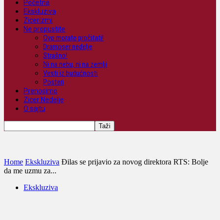
Početna
Ekskluziva
Zicerizmi
Ne propustite
Ovo morate pročitati!
Dramoser nedelje
Strašno!
Ni na nebu, ni na zemlji
Vesti iz budućnosti
Posteri
Prenosimo
Zicer Nedelje
O sajtu
Home
Ekskluziva
Đilas se prijavio za novog direktora RTS: Bolje
da me uzmu za...
Ekskluziva