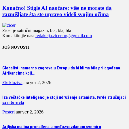
Konačno! Stigle AI naočare: više ne morate da
razmišljate šta ste upravo videli svojim očima
Zicer je satirični magazin, bla, bla, bla
Kontaktirajte nas:
redakcija.zicer.org@gmail.com
JOŠ NOVOSTI
Globalisti namerno zagrevaju Evropu da bi klima bila prilagođena
Afrikancima koji...
Ekskluziva
август 2, 2026
Iza veštačke inteligencije stoji udruženje satanista, tvrde stručnjaci
sa interneta
Posteri
август 2, 2026
Ariljska malina pronađena u međuzvezdanom svemiru