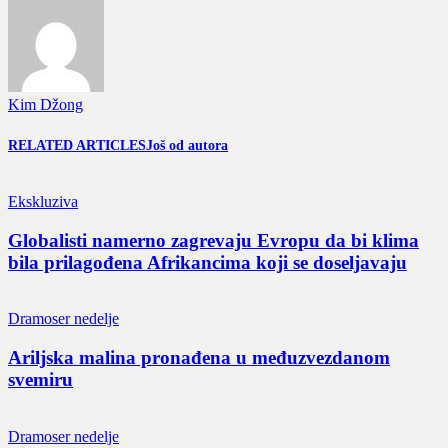
Kim Džong
RELATED ARTICLES
Još od autora
Ekskluziva
Globalisti namerno zagrevaju Evropu da bi klima
bila prilagođena Afrikancima koji se doseljavaju
Dramoser nedelje
Ariljska malina pronađena u međuzvezdanom
svemiru
Dramoser nedelje