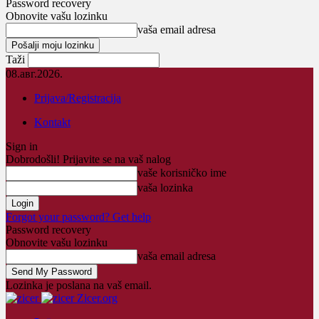
Password recovery
Obnovite vašu lozinku
vaša email adresa
Taži
08.авг.2026.
Prijava/Registracija
Kontakt
Sign in
Dobrodošli! Prijavite se na vaš nalog
vaše korisničko ime
vaša lozinka
Forgot your password? Get help
Password recovery
Obnovite vašu lozinku
vaša email adresa
Lozinka je poslana na vaš email.
Zicer.org