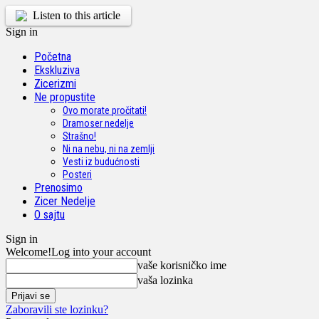
Listen to this article
Sign in
Početna
Ekskluziva
Zicerizmi
Ne propustite
Ovo morate pročitati!
Dramoser nedelje
Strašno!
Ni na nebu, ni na zemlji
Vesti iz budućnosti
Posteri
Prenosimo
Zicer Nedelje
O sajtu
Sign in
Welcome!
Log into your account
vaše korisničko ime
vaša lozinka
Zaboravili ste lozinku?