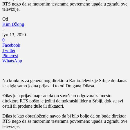
RTS nego da sa motornim testerama povremeno upada u zgradu ove
televizije.
Od
Kim Džong
-
јун 13, 2020
0
Facebook
Twitter
Pinterest
WhatsApp
Na konkurs za generalnog direktora Radio-televizije Srbije do danas
je stigla samo jedna prijava i to od Dragana Đilasa.
Đilas je u prijavi napisao da on savršeno odgovara za mesto
direktora RTS pošto je jedini demokratski lider u Srbiji, dok su svi
ostali ili prodane duše ili diktatori.
Đilas je kao obrazloženje naveo da bi bilo bolje da on bude direktor
RTS nego da sa motornim testerama povremeno upada u zgradu ove
televizije.