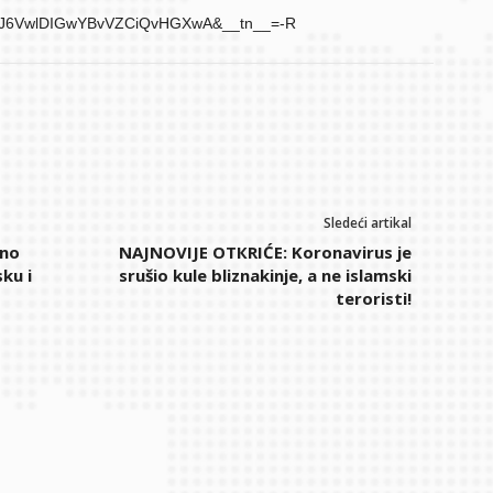
9J6VwlDIGwYBvVZCiQvHGXwA&__tn__=-R
Sledeći artikal
jno
NAJNOVIJE OTКRIĆE: Koronavirus je
ku i
srušio kule bliznakinje, a ne islamski
teroristi!