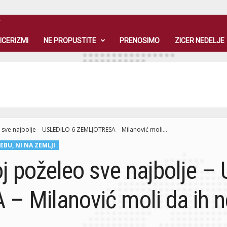
T
ICERIZMI
NE PROPUSTITE
PRENOSIMO
ZICER NEDELJE
 sve najbolje – USLEDILO 6 ZEMLJOTRESA – Milanović moli...
EBU, NI NA ZEMLJI
j poželeo sve najbolje –
 Milanović moli da ih ne