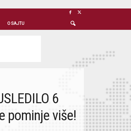
O SAJTU
 USLEDILO 6
 pominje više!