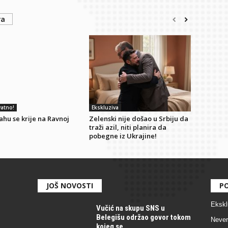
ra
atno!
Ekskluziva
hu se krije na Ravnoj
Zelenski nije došao u Srbiju da
traži azil, niti planira da
pobegne iz Ukrajine!
JOŠ NOVOSTI
PO
Ekskl
Vučić na skupu SNS u
Belegišu održao govor tokom
Never
kojeg se...