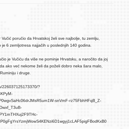
Vučić poručio da Hrvatskoj želi sve najbolje, tu zemlju,
o je 6 zemljotresa najjačih u poslednjih 140 godina.
io je Vučiću da više ne pominje Hrvatsku, a naročito da joj
u da ako već nekome želi da poželi dobro neka šara malo,
Ruminiju i druge.
eos/226037125173370/?
3KPyM-
XP0wgvSaHc06drJMsR5um1W-snVmF-rz75FbhHFqB_Z-
Dwxf_T3uB-
PY1mTHXuj2F9THc-
xP0gFgYrsYzmjWowS4KENzi6D1wgyj1cLAF5pigFBodKxB0