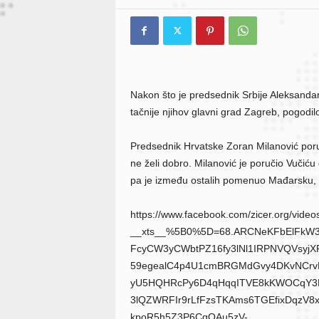
Nakon što je predsednik Srbije Aleksandar 
tačnije njihov glavni grad Zagreb, pogodil
Predsednik Hrvatske Zoran Milanović poruč
ne želi dobro. Milanović je poručio Vučić
pa je između ostalih pomenuo Mađarsku, 
https://www.facebook.com/zicer.org/vid
__xts__%5B0%5D=68.ARCNeKFbElFkW
FcyCW3yCWbtPZ16fy3lNl1IRPNVQVsyj
59egealC4p4U1cmBRGMdGvy4DKvNCrv
yU5HQHRcPy6D4qHqqITVE8kKWOCqY3
3lQZWRFIr9rLfFzsTKAms6TGEfixDqzV8
kpoR5h5Z3P6CqQAu5zV-