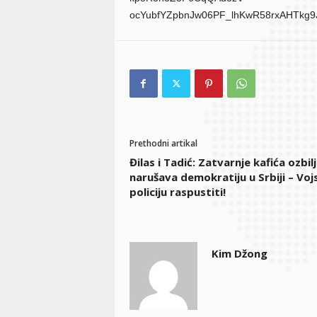
ocYubfYZpbnJw06PF_lhKwR58rxAHTkg
Prethodni artikal
Đilas i Tadić: Zatvarnje kafića ozbil
narušava demokratiju u Srbiji – Vojs
policiju raspustiti!
Kim Džong