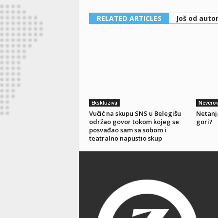
RELATED ARTICLES
Još od auto
Ekskluziva
Neverov
Vučić na skupu SNS u Belegišu
Netanja
održao govor tokom kojeg se
gori?
posvađao sam sa sobom i
teatralno napustio skup