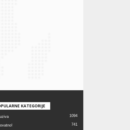
PULARNE KATEGORIJE
1094
uziva
741
ovatno!