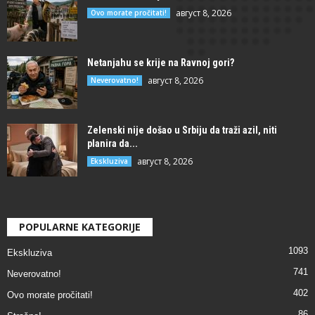
август 8, 2026
Ovo morate pročitati!
Netanjahu se krije na Ravnoj gori?
август 8, 2026
Neverovatno!
Zelenski nije došao u Srbiju da traži azil, niti
planira da...
август 8, 2026
Ekskluziva
POPULARNE KATEGORIJE
1093
Ekskluziva
741
Neverovatno!
402
Ovo morate pročitati!
86