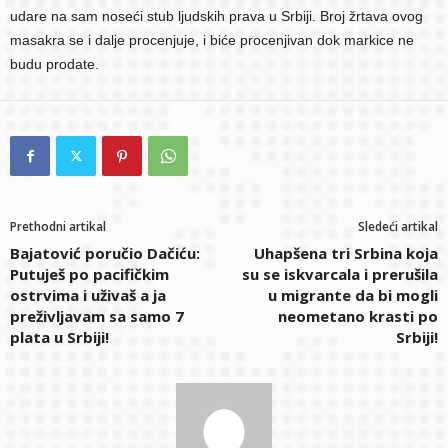
udare na sam noseći stub ljudskih prava u Srbiji. Broj žrtava ovog
masakra se i dalje procenjuje, i biće procenjivan dok markice ne
budu prodate.
Prethodni artikal
Sledeći artikal
Bajatović poručio Dačiću:
Uhapšena tri Srbina koja
Putuješ po pacifičkim
su se iskvarcala i prerušila
ostrvima i uživaš a ja
u migrante da bi mogli
preživljavam sa samo 7
neometano krasti po
plata u Srbiji!
Srbiji!