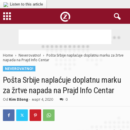
Listen to this article
Home
Neverovatno!
Pošta Srbije naplaćuje doplatnu marku za žrtve
napada na Prajd Info Centar
NEVEROVATNO!
Pošta Srbije naplaćuje doplatnu marku
za žrtve napada na Prajd Info Centar
Od
Kim Džong
-
март 4, 2020
0