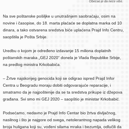
Obećao je da neće više.
Na sve poštanske pošiljke u unutrašnjem saobraćaju, osim na
novine i časopise, do 18. marta plaćaće se doplatna marka od 10
dinara, a tako ostvarena sredstva biće uplaćena Prajd Info Centru,
saopštila je Pošta Srbije.
Uredbu o kojom je određeno izdavanje 15 miliona doplatnih
poštanskih maraka „GEJ 2020“ donela je Vlada Republike Srbije,
na predlog ministra Krkobabića.
– Žrtve najskorijeg genocida koji se odigrao ispred Prajd Infor
Centra u Beogradu moraju dobiti odgovarajuće reparacije, i
smatramo da je najpoštenije da se ta sredstva prikupe iz džepova
građana. Svi smo mi GEJ 2020 – saopštio je ministar Krkobabić.
Podsećamo, nedavno je Prajd Info Centar bio žrtva divljačnog,
nasilnog i što je najgore od svega, netolerantnog napada velikog
broja huligana koji su, vođeni silama mraka i bezumlja, odlučili da