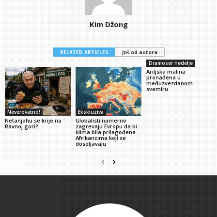
Kim Džong
RELATED ARTICLES
Još od autora
Dramoser nedelje
Ariljska malina
pronađena u
međuzvezdanom
svemiru
Neverovatno!
Ekskluziva
Netanjahu se krije na
Globalisti namerno
Ravnoj gori?
zagrevaju Evropu da bi
klima bila prilagođena
Afrikancima koji se
doseljavaju