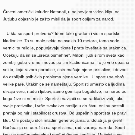
Čuveni američki kaluđer Natanail, u najnovijem video klipu na
Jutjubu objasnio je zašto misli da je sport opijum za narod.
– U šta se sport pretvorio? Idem tako gradom i vidim sportske
kladionice. To su male sekte na svakih 10 metara, tamo sede
vernici te religije, popunjavaju tikete i prate izveštaje sa utakmica.
Očekuju da im se „sreća osmehne“. Milioni ljudi širom sveta kao
zombiji gube vreme i novac po tim kladionicama. To je vrlo opasna
sekta, koja razara porodice, osiromašuje njene pristalice, i dovodi
do ozbiljnih psihičkih problema njene vernike. U sportu se obrću
velike pare. Utakmice se nameštaju. Sportisti umesto da ljudima
ulivaju veru, nadu i ljubav, samo gomilaju bogatstvo, na narod od
koga žive ni ne misle. Sportski navijači su se radikalizovali, tuku
svoje protivnike, i vrše svakakvo nasilje u društvu, oni su postali
pretnja po mir i stabilnost društva. Od uspešnih sportista se pravi
klut. Oni postaju idoli mladim generacijama, a idolatrija je greh!
Buržoazija se udružila sa sportistima, radi varanja naroda. Sport
izaziva međunacionalne i međudržavne konflikte. Moćnici ovog