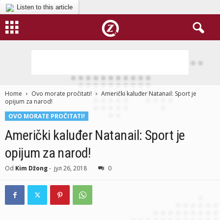
Listen to this article
Home
Ovo morate pročitati!
Američki kaluđer Natanail: Sport je
opijum za narod!
OVO MORATE PROČITATI!
Američki kaluđer Natanail: Sport je
opijum za narod!
Od
Kim Džong
-
јул 26, 2018
0