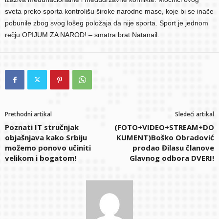
sveta preko sporta kontrolišu široke narodne mase, koje bi se inače
pobunile zbog svog lošeg položaja da nije sporta. Sport je jednom
rečju OPIJUM ZA NAROD! – smatra brat Natanail.
Prethodni artikal
Sledeći artikal
Poznati IT stručnjak
(FOTO+VIDEO+STREAM+DO
objašnjava kako Srbiju
KUMENT)Boško Obradović
možemo ponovo učiniti
prodao Đilasu članove
velikom i bogatom!
Glavnog odbora DVERI!