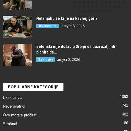
Netanjahu se krije na Ravnoj gori?
август 8, 2026
Neverovatno!
Zelenski nije došao u Srbiju da traži azil, niti
planira da...
август 8, 2026
Ekskluziva
POPULARNE KATEGORIJE
1093
Ekskluziva
741
Neverovatno!
402
Ovo morate pročitati!
86
Strašno!