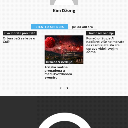
Kim Džong
RELATED ARTICLES
Još od autora
Ovo morate pročitati!
Dramoser nedelje
Orban bači se krije u
Konačno! Stigle AI
Guči!
naočare: više ne morate
da razmišljate šta ste
upravo videli svojim
očima
Dramoser nedelje
Ariljska malina
pronađena u
međuzvezdanom
svemiru