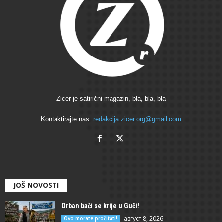
Zicer je satirični magazin, bla, bla, bla
Kontaktirajte nas:
redakcija.zicer.org@gmail.com
JOŠ NOVOSTI
Orban bači se krije u Guči!
август 8, 2026
Ovo morate pročitati!